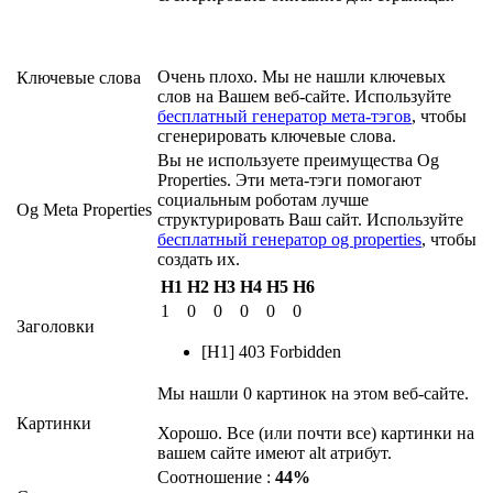
Очень плохо. Мы не нашли ключевых
Ключевые слова
слов на Вашем веб-сайте. Используйте
бесплатный генератор мета-тэгов
, чтобы
сгенерировать ключевые слова.
Вы не используете преимущества Og
Properties. Эти мета-тэги помогают
социальным роботам лучше
Og Meta Properties
структурировать Ваш сайт. Используйте
бесплатный генератор og properties
, чтобы
создать их.
H1
H2
H3
H4
H5
H6
1
0
0
0
0
0
Заголовки
[H1] 403 Forbidden
Мы нашли 0 картинок на этом веб-сайте.
Картинки
Хорошо. Все (или почти все) картинки на
вашем сайте имеют alt атрибут.
Соотношение :
44%