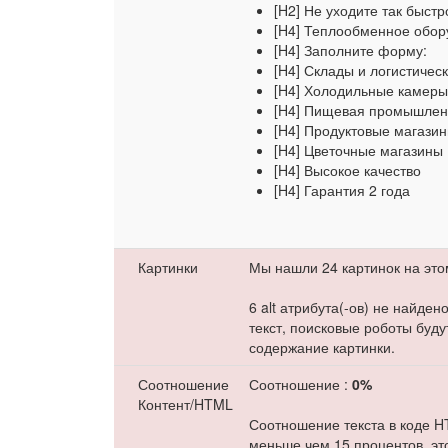
[H2] Не уходите так быстр
[H4] Теплообменное обо
[H4] Заполните форму:
[H4] Склады и логистичес
[H4] Холодильные камер
[H4] Пищевая промышлен
[H4] Продуктовые магази
[H4] Цветочные магазины
[H4] Высокое качество
[H4] Гарантия 2 года
Картинки
Мы нашли 24 картинок на это
6 alt атрибута(-ов) не найде
текст, поисковые роботы буд
содержание картинки.
Соотношение
Соотношение :
0%
Контент/HTML
Соотношение текста в коде H
меньше чем 15 процентов, эт