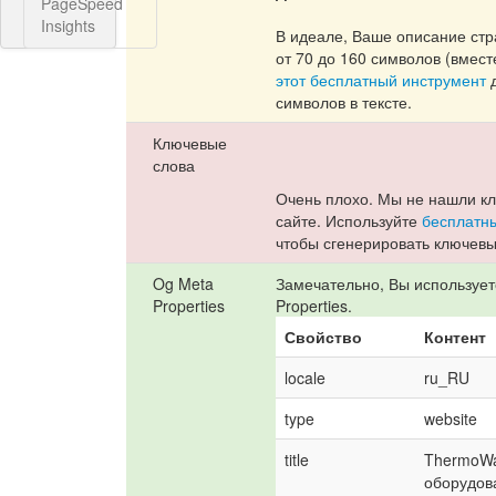
PageSpeed
Insights
В идеале, Ваше описание ст
от 70 до 160 символов (вмест
этот бесплатный инструмент
д
символов в тексте.
Ключевые
слова
Очень плохо. Мы не нашли к
сайте. Используйте
бесплатны
чтобы сгенерировать ключевы
Og Meta
Замечательно, Вы используе
Properties
Properties.
Свойство
Контент
locale
ru_RU
type
website
title
ThermoWa
оборудов