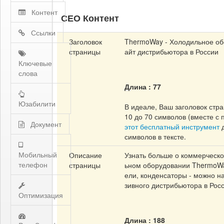
Контент
СЕО Контент
Ссылки
Заголовок
ThermoWay - Холодильное об
страницы
айт дистрибьютора в России
Ключевые
слова
Длина : 77
Юзабилити
В идеале, Ваш заголовок стр
10 до 70 символов (вместе с
Документ
этот бесплатный инструмент
д
символов в тексте.
Мобильный
Описание
Узнать больше о коммерческ
телефон
страницы
ьном оборудовании ThermoWay
ели, конденсаторы - можно н
зивного дистрибьютора в Рос
Оптимизация
Длина : 188