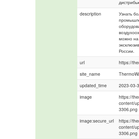
дистрибь
description
Узнать бо
промышле
оборудова
воздухоох
можно на
эксклюзив
России.
url
https://th
site_name
ThermoW
updated_time
2023-03-
image
https://t
content/u
3306.png
image:secure_url
https://t
content/u
3306.png