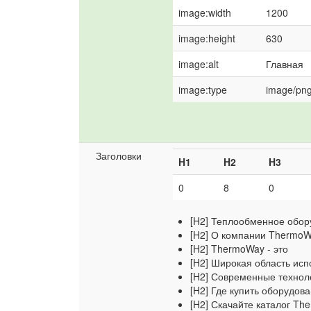
image:width
1200
image:height
630
image:alt
Главная
image:type
image/pn
Заголовки
H1
H2
H3
0
8
0
[H2] Теплообменное обор
[H2] О компании Thermo
[H2] ThermoWay - это
[H2] Широкая область ис
[H2] Современные технол
[H2] Где купить оборудо
[H2] Скачайте каталог T