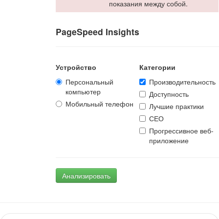
показания между собой.
PageSpeed Insights
Устройство
Категории
Персональный
Производительность
компьютер
Доступность
Мобильный телефон
Лучшие практики
СЕО
Прогрессивное веб-
приложение
Анализировать