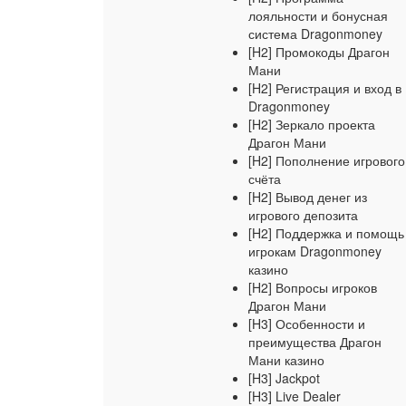
лояльности и бонусная
система Dragonmoney
[H2] Промокоды Драгон
Мани
[H2] Регистрация и вход в
Dragonmoney
[H2] Зеркало проекта
Драгон Мани
[H2] Пополнение игрового
счёта
[H2] Вывод денег из
игрового депозита
[H2] Поддержка и помощь
игрокам Dragonmoney
казино
[H2] Вопросы игроков
Драгон Мани
[H3] Особенности и
преимущества Драгон
Мани казино
[H3] Jackpot
[H3] Live Dealer