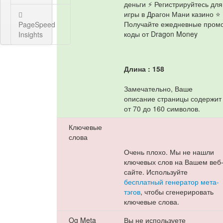
деньги ⚡️ Регистрируйтесь для
игры в Драгон Мани казино ⭐️
Получайте ежедневные пром
PageSpeed
коды от Dragon Money
Insights
Длина : 158
Замечательно, Ваше
описание страницы содержит
от 70 до 160 символов.
Ключевые
слова
Очень плохо. Мы не нашли
ключевых слов на Вашем веб
сайте. Используйте
бесплатный генератор мета-
тэгов
, чтобы сгенерировать
ключевые слова.
Og Meta
Вы не используете