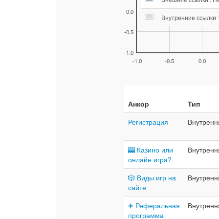
0.0
Внутренние ссылки 
-0.5
-1.0
-1.0
-0.5
0.0
Анкор
Тип
Регистрация
Внутренн
🎰 Казино или
Внутренн
онлайн игра?
🎲 Виды игр на
Внутренн
сайте
➕ Реферальная
Внутренн
программа