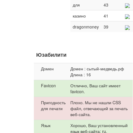
для
43
казино
41
dragonmoney
39
Юзабилити
Домен
Домен : сытый-медведь.рф
Длина : 16
Favicon
Отлично, Ваш сайт имеет
favicon.
Пригодность
Плохо. Мы не нашли CSS
для печати
файл, отвечающий за печать
веб-сайта.
Язык
Хорошо, Ваш установленный
язык веб-сайта: ru.