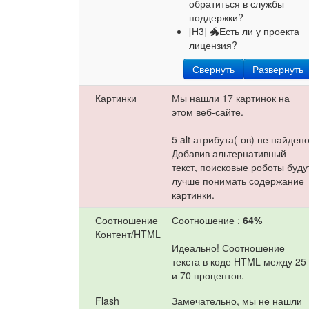
обратиться в службы
поддержки?
[H3] 🐲Есть ли у проекта
лицензия?
Свернуть
Развернуть
Картинки
Мы нашли 17 картинок на
этом веб-сайте.
5 alt атрибута(-ов) не найдено
Добавив альтернативный
текст, поисковые роботы буду
лучше понимать содержание
картинки.
Соотношение
Соотношение :
64%
Контент/HTML
Идеально! Соотношение
текста в коде HTML между 25
и 70 процентов.
Flash
Замечательно, мы не нашли