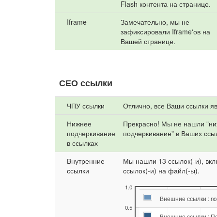
Flash контента на странице.
Iframe
Замечательно, мы не
зафиксировали Iframe'ов на
Вашей странице.
СЕО ссылки
ЧПУ ссылки
Отлично, все Ваши ссылки я
Нижнее
Прекрасно! Мы не нашли "н
подчеркивание
подчеркивание" в Ваших ссы
в ссылках
Внутренние
Мы нашли 13 ссылок(-и), вк
ссылки
ссылок(-и) на файл(-ы).
1.0
Внешние ссылки : no
0.5
Внешние ссылки : П