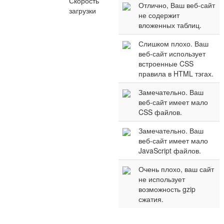
Скорость
Отлично, Ваш веб-сайт
загрузки
не содержит
вложенных таблиц.
Слишком плохо. Ваш
веб-сайт использует
встроенные CSS
правила в HTML тэгах.
Замечательно. Ваш
веб-сайт имеет мало
CSS файлов.
Замечательно. Ваш
веб-сайт имеет мало
JavaScript файлов.
Очень плохо, ваш сайт
не использует
возможность gzip
сжатия.