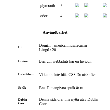
plymouth
7
обои
4
Användbarhet
Domän : americanmusclecar.ru
Url
Längd : 20
Bra, din webbplats har en favicon.
Favikon
Vi kunde inte hitta CSS för utskrifter.
Utskriftbart
Bra. Ditt angivna språk är ru.
Språk
Denna sida drar inte nytta utav Dublin
Dublin
Core
Core.