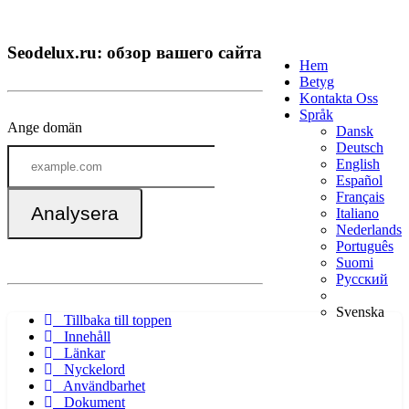
Seodelux.ru: обзор вашего сайта
Hem
Betyg
Kontakta Oss
Språk
Ange domän
Dansk
Deutsch
English
Español
Français
Analysera
Italiano
Nederlands
Português
Suomi
Русский
Svenska
Tillbaka till toppen
Innehåll
Länkar
Nyckelord
Användbarhet
Dokument