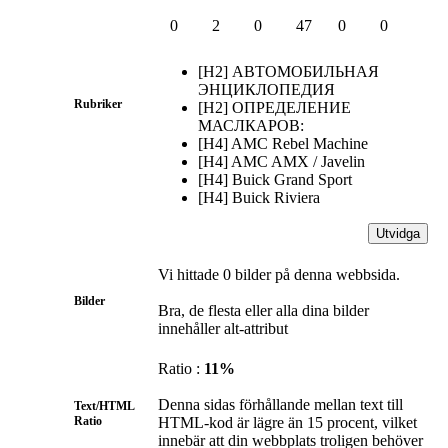
0
2
0
47
0
0
[H2] АВТОМОБИЛЬНАЯ
ЭНЦИКЛОПЕДИЯ
Rubriker
[H2] ОПРЕДЕЛЕНИЕ
МАСЛКАРОВ:
[H4] AMC Rebel Machine
[H4] AMC AMX / Javelin
[H4] Buick Grand Sport
[H4] Buick Riviera
Utvidga
Vi hittade 0 bilder på denna webbsida.
Bilder
Bra, de flesta eller alla dina bilder
innehåller alt-attribut
Ratio :
11%
Denna sidas förhållande mellan text till
Text/HTML
Ratio
HTML-kod är lägre än 15 procent, vilket
innebär att din webbplats troligen behöver