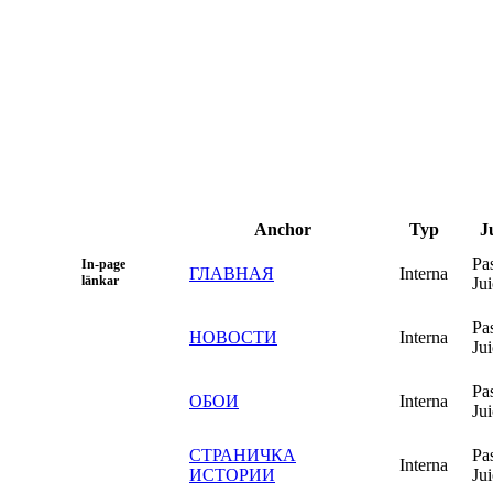
Anchor
Typ
J
Pa
In-page
ГЛАВНАЯ
Interna
länkar
Ju
Pa
НОВОСТИ
Interna
Ju
Pa
ОБОИ
Interna
Ju
СТРАНИЧКА
Pa
Interna
ИСТОРИИ
Ju