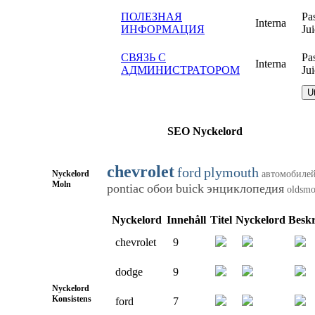
ПОЛЕЗНАЯ
Pa
Interna
ИНФОРМАЦИЯ
Ju
СВЯЗЬ С
Pa
Interna
АДМИНИСТРАТОРОМ
Ju
U
SEO Nyckelord
chevrolet
ford
plymouth
Nyckelord
автомобиле
Moln
pontiac
обои
buick
энциклопедия
oldsmo
Nyckelord
Innehåll
Titel
Nyckelord
Beskr
chevrolet
9
dodge
9
Nyckelord
Konsistens
ford
7