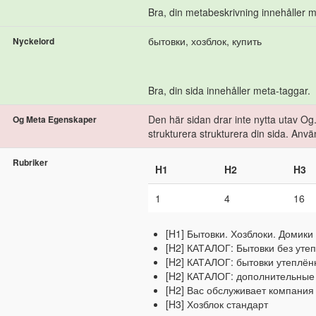
Bra, din metabeskrivning innehåller 
бытовки, хозблок, купить
Nyckelord
Bra, din sida innehåller meta-taggar.
Den här sidan drar inte nytta utav Og.
Og Meta Egenskaper
strukturera strukturera din sida. Anv
Rubriker
H1
H2
H3
1
4
16
[H1] Бытовки. Хозблоки. Домики
[H2] КАТАЛОГ: Бытовки без утеп
[H2] КАТАЛОГ: бытовки утеплё
[H2] КАТАЛОГ: дополнительные
[H2] Вас обслуживает компани
[H3] Хозблок стандарт