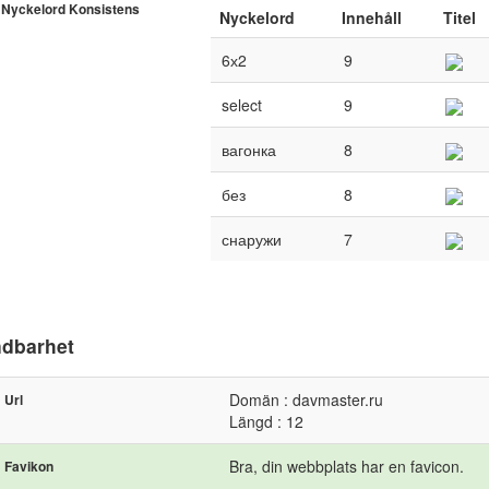
Nyckelord Konsistens
Nyckelord
Innehåll
Titel
6х2
9
select
9
вагонка
8
без
8
снаружи
7
dbarhet
Domän : davmaster.ru
Url
Längd : 12
Bra, din webbplats har en favicon.
Favikon