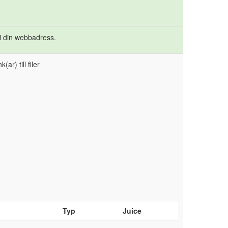
 i din webbadress.
(ar) till filer
Typ
Juice