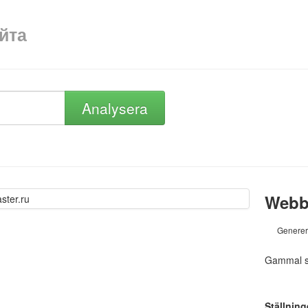
айта
Analysera
Webbp
Generer
Gammal st
Ställning