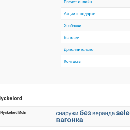
Расчет онлайн
Акции и подарки
Хозблоки
Бытовки
Дополнительно
Контакты
yckelord
без
sele
снаружи
веранда
Nyckelord Moln
вагонка