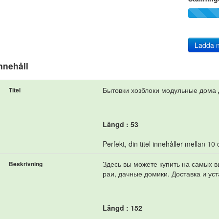
Ladda 
nnehåll
Бытовки хозблоки модульные дома Д
Titel
Längd : 53
Perfekt, din titel innehåller mellan 10
Здесь вы можете купить на самых в
Beskrivning
раи, дачные домики. Доставка и ус
Längd : 152