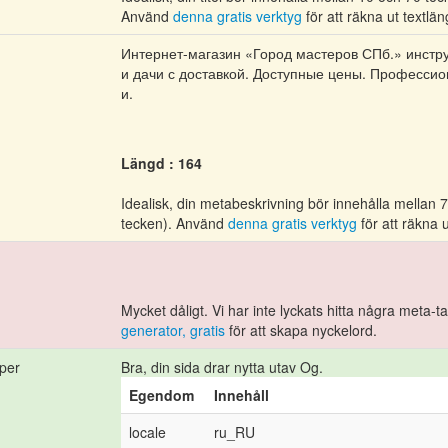
Använd
denna gratis verktyg
för att räkna ut textlä
Интернет-магазин «Город мастеров СПб.» инстр
и дачи с доставкой. Доступные цены. Професси
и.
Längd : 164
Idealisk, din metabeskrivning bör innehålla mellan
tecken). Använd
denna gratis verktyg
för att räkna 
Mycket dåligt. Vi har inte lyckats hitta några meta-
generator, gratis
för att skapa nyckelord.
per
Bra, din sida drar nytta utav Og.
Egendom
Innehåll
locale
ru_RU