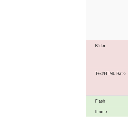
Bilder
Text/HTML Ratio
Flash
Iframe