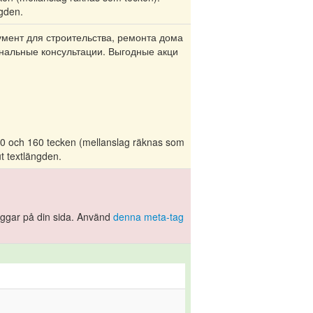
ngden.
умент для строительства, ремонта дома
ональные консультации. Выгодные акци
 70 och 160 tecken (mellanslag räknas som
ut textlängden.
taggar på din sida. Använd
denna meta-tag