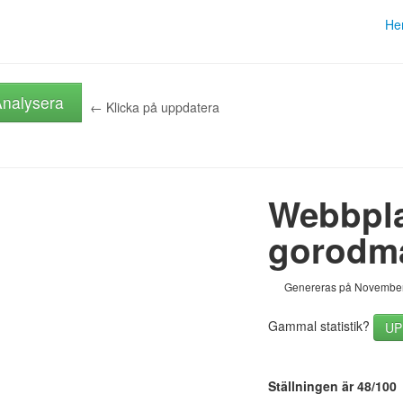
He
nalysera
← Klicka på uppdatera
Webbpla
gorodma
Genereras på November
Gammal statistik?
UP
Ställningen är 48/100