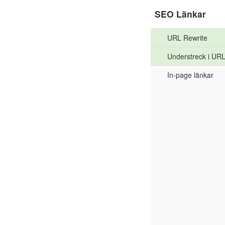
SEO Länkar
URL Rewrite
Understreck i UR
In-page länkar