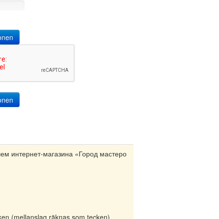
onen
шем интернет-магазина «Город мастеро
ecken (mellanslag räknas som tecken).