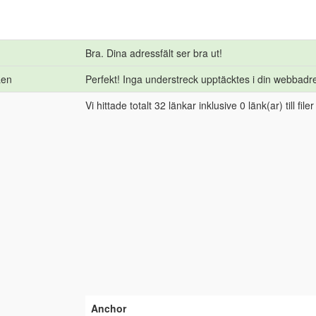
Bra. Dina adressfält ser bra ut!
Len
Perfekt! Inga understreck upptäcktes i din webbadr
Vi hittade totalt 32 länkar inklusive 0 länk(ar) till filer
Anchor