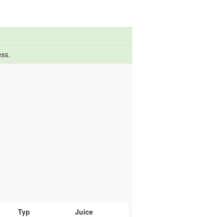
ess.
Typ
Juice