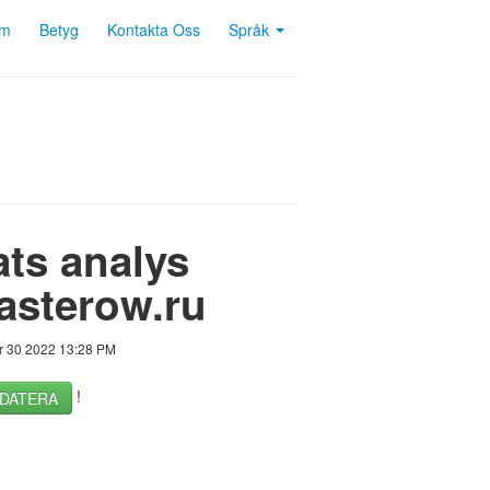
m
Betyg
Kontakta Oss
Språk
ts analys
sterow.ru
 30 2022 13:28 PM
!
DATERA