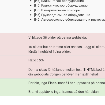
[H5] Клининговое оборудование
[H5] Климатическое оборудование
[H5] Измерительные приборы
[H5] Грузоподъемное оборудование
[H5] Автосервисное оборудование и инструм
Vi hittade 36 bilder på denna webbsida.
10 alt attribut är tomma eller saknas. Lägg till alter
förstå innehållet i dina bilder.
Ratio :
5%
Denna sidas förhållande mellan text till HTML-kod är
din webbplats troligen behöver mer textinnehåll.
Perfekt, inga Flash-innehåll har upptäckts på denna
Bra, vi upptäckte inga Iframes på den här sidan.