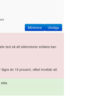
ент
Minimera
Utvidga
nativ text så att sökmotorer enklare kan
 lägre än 15 procent, vilket innebär att
 sida.