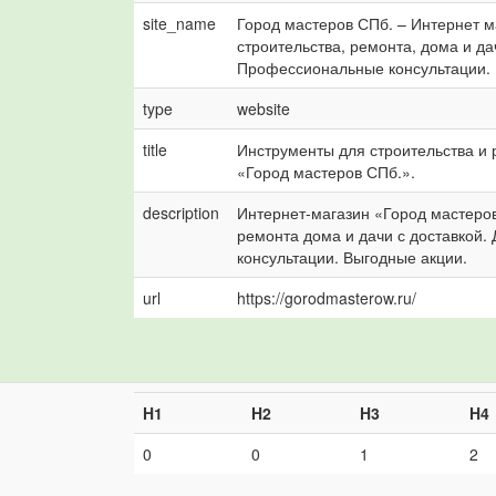
site_name
Город мастеров СПб. – Интернет м
строительства, ремонта, дома и да
Профессиональные консультации. 
type
website
title
Инструменты для строительства и 
«Город мастеров СПб.».
description
Интернет-магазин «Город мастеров
ремонта дома и дачи с доставкой.
консультации. Выгодные акции.
url
https://gorodmasterow.ru/
H1
H2
H3
H4
0
0
1
2