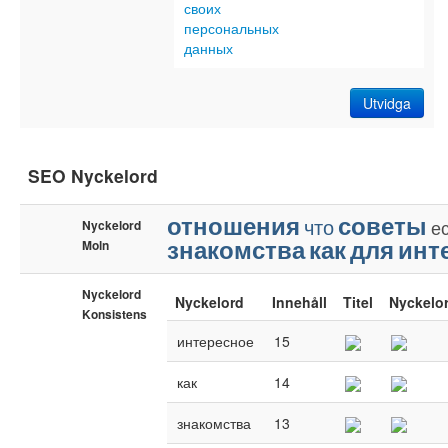
своих
персональных
данных
Utvidga
SEO Nyckelord
отношения
советы
что
е
Nyckelord
знакомства
как
для
инт
Moln
Nyckelord
Nyckelord
Innehåll
Titel
Nyckelo
Konsistens
интересное
15
как
14
знакомства
13