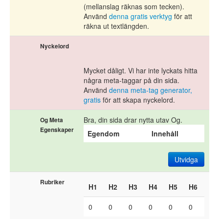
(mellanslag räknas som tecken).
Använd
denna gratis verktyg
för att
räkna ut textlängden.
Nyckelord
Mycket dåligt. Vi har inte lyckats hitta
några meta-taggar på din sida.
Använd
denna meta-tag generator,
gratis
för att skapa nyckelord.
Bra, din sida drar nytta utav Og.
Og Meta
Egenskaper
Egendom
Innehåll
Utvidga
Rubriker
H1
H2
H3
H4
H5
H6
0
0
0
0
0
0