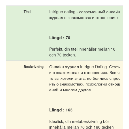
Intrigue dating - современный онлайн
Titel
журнал о знакомствах и отношениях
Längd : 70
Perfekt, din titel innehåller mellan 10
och 70 tecken.
Онлайн журнал Intrigue Dating. Стать
Beskrivning
и о знакомствах и отношениях. Все ч
то вы хотели знать, но боялись спрос
ить о знакомствах, психологии отнош
ений и многом другом.
Längd : 163
Idealisk, din metabeskrivning bör
innehålla mellan 70 och 160 tecken