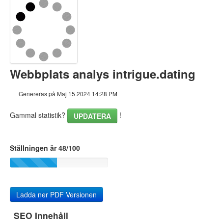
Innehåll
Länkar
Nyckelord
Webbplats analys intrigue.dating
Användbarhet
Genereras på Maj 15 2024 14:28 PM
Dokument
Gammal statistik?
!
UPDATERA
Mobil
Optimering
Ställningen är 48/100
PageSpeed Insights
Ladda ner PDF Versionen
SEO Innehåll