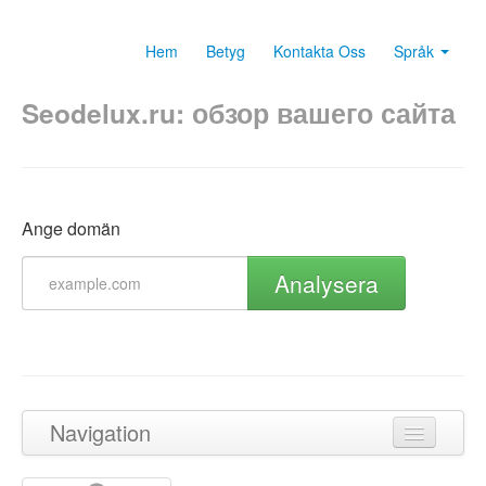
Hem
Betyg
Kontakta Oss
Språk
Seodelux.ru: обзор вашего сайта
Ange domän
Analysera
Navigation
Tillbaka till toppen