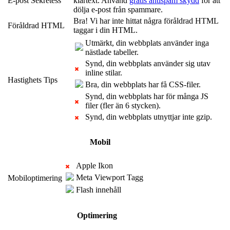
E-post Sekretess
klartext. Använd
gratis antispam skydd
för att
dölja e-post från spammare.
Bra! Vi har inte hittat några föråldrad HTML
Föråldrad HTML
taggar i din HTML.
Utmärkt, din webbplats använder inga
nästlade tabeller.
Synd, din webbplats använder sig utav
inline stilar.
Hastighets Tips
Bra, din webbplats har få CSS-filer.
Synd, din webbplats har för många JS
filer (fler än 6 stycken).
Synd, din webbplats utnyttjar inte gzip.
Mobil
Apple Ikon
Meta Viewport Tagg
Mobiloptimering
Flash innehåll
Optimering