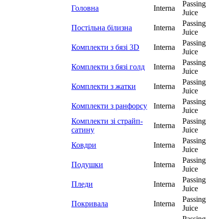
Passing
Головна
Interna
Juice
Passing
Постільна білизна
Interna
Juice
Passing
Комплекти з бязі 3D
Interna
Juice
Passing
Комплекти з бязі голд
Interna
Juice
Passing
Комплекти з жатки
Interna
Juice
Passing
Комплекти з ранфорсу
Interna
Juice
Комплекти зі страйп-
Passing
Interna
сатину
Juice
Passing
Ковдри
Interna
Juice
Passing
Подушки
Interna
Juice
Passing
Пледи
Interna
Juice
Passing
Покривала
Interna
Juice
Passing