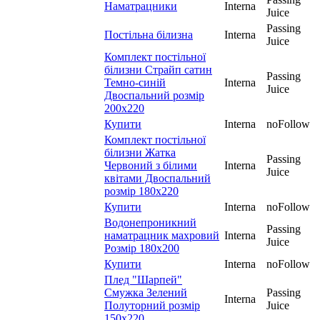
Наматрацники
Interna
Juice
Passing
Постільна білизна
Interna
Juice
Комплект постільної
білизни Страйп сатин
Passing
Темно-синій
Interna
Juice
Двоспальний розмір
200х220
Купити
Interna
noFollow
Комплект постільної
білизни Жатка
Passing
Червоний з білими
Interna
Juice
квітами Двоспальний
розмір 180х220
Купити
Interna
noFollow
Водонепроникний
Passing
наматрацник махровий
Interna
Juice
Розмір 180х200
Купити
Interna
noFollow
Плед "Шарпей"
Смужка Зелений
Passing
Interna
Полуторний розмір
Juice
150х220