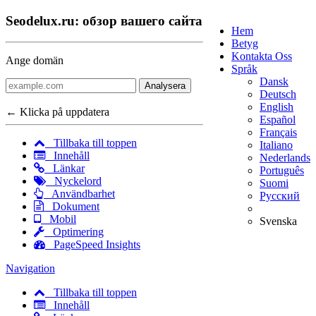
Seodelux.ru: обзор вашего сайта
Hem
Betyg
Kontakta Oss
Ange domän
Språk
Dansk
Analysera
Deutsch
English
← Klicka på uppdatera
Español
Français
Tillbaka till toppen
Italiano
Innehåll
Nederlands
Länkar
Português
Nyckelord
Suomi
Användbarhet
Русский
Dokument
Mobil
Svenska
Optimering
PageSpeed Insights
Navigation
Tillbaka till toppen
Innehåll