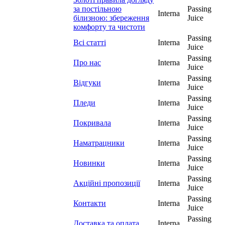
за постільною
Passing
Interna
білизною: збереження
Juice
комфорту та чистоти
Passing
Всі статті
Interna
Juice
Passing
Про нас
Interna
Juice
Passing
Відгуки
Interna
Juice
Passing
Пледи
Interna
Juice
Passing
Покривала
Interna
Juice
Passing
Наматрацники
Interna
Juice
Passing
Новинки
Interna
Juice
Passing
Акційні пропозиції
Interna
Juice
Passing
Контакти
Interna
Juice
Passing
Доставка та оплата
Interna