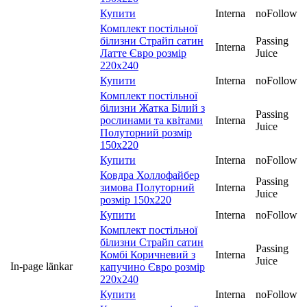
Купити
Interna
noFollow
Комплект постільної
білизни Страйп сатин
Passing
Interna
Латте Євро розмір
Juice
220х240
Купити
Interna
noFollow
Комплект постільної
білизни Жатка Білий з
Passing
рослинами та квітами
Interna
Juice
Полуторний розмір
150х220
Купити
Interna
noFollow
Ковдра Холлофайбер
Passing
зимова Полуторний
Interna
Juice
розмір 150х220
Купити
Interna
noFollow
Комплект постільної
білизни Страйп сатин
Passing
Комбі Коричневий з
Interna
Juice
In-page länkar
капучино Євро розмір
220х240
Купити
Interna
noFollow