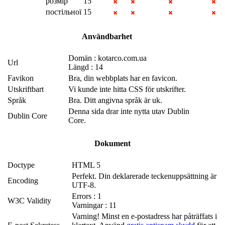
розмір
15
постільної
15
Användbarhet
Domän : kotarco.com.ua
Url
Längd : 14
Favikon
Bra, din webbplats har en favicon.
Utskriftbart
Vi kunde inte hitta CSS för utskrifter.
Språk
Bra. Ditt angivna språk är uk.
Denna sida drar inte nytta utav Dublin
Dublin Core
Core.
Dokument
Doctype
HTML 5
Perfekt. Din deklarerade teckenuppsättning är
Encoding
UTF-8.
Errors : 1
W3C Validity
Varningar : 11
Varning! Minst en e-postadress har påträffats i