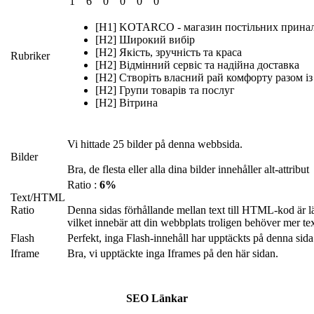
1
6
0
0
0
0
[H1] KOTARCO - магазин постільних прина
[H2] Широкий вибір
[H2] Якість, зручність та краса
Rubriker
[H2] Відмінний сервіс та надійна доставка
[H2] Створіть власний рай комфорту разом
[H2] Групи товарів та послуг
[H2] Вітрина
Vi hittade 25 bilder på denna webbsida.
Bilder
Bra, de flesta eller alla dina bilder innehåller alt-attribut
Ratio :
6%
Text/HTML
Ratio
Denna sidas förhållande mellan text till HTML-kod är l
vilket innebär att din webbplats troligen behöver mer tex
Flash
Perfekt, inga Flash-innehåll har upptäckts på denna sida
Iframe
Bra, vi upptäckte inga Iframes på den här sidan.
SEO Länkar