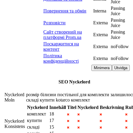
Juice
Passing
Повернення та обмін
Interna
Juice
Passing
Розповісти
Externa
Juice
Сайт створений на
Passing
Externa
платформі Prom.ua
Juice
Поскаржитися на
Externa
noFollow
контент
Політика
Externa
noFollow
конфіденційності
Minimera
Utvidga
SEO Nyckelord
Nyckelord
розмір
білизни
постільної
для
комплекти
залишилос
Moln
складі
купити
kotarco
комплект
Nyckelord
Innehåll
Titel
Nyckelord
Beskrivning
Rub
комплект
18
купити
17
Nyckelord
Konsistens
складі
15