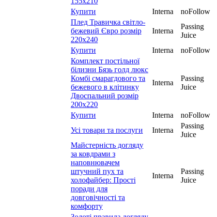
155х210
Купити
Interna
noFollow
Плед Травичка світло-
Passing
бежевий Євро розмір
Interna
Juice
220х240
Купити
Interna
noFollow
Комплект постільної
білизни Бязь голд люкс
Комбі смарагдового та
Passing
Interna
бежевого в клітинку
Juice
Двоспальний розмір
200х220
Купити
Interna
noFollow
Passing
Усі товари та послуги
Interna
Juice
Майстерність догляду
за ковдрами з
наповнювачем
штучний пух та
Passing
Interna
холофайбер: Прості
Juice
поради для
довговічності та
комфорту
Золоті правила догляду