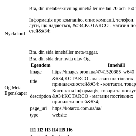
Bra, din metabeskrivning innehåller mellan 70 och 160 
Інформація про компанію, опис компанії, телефон, 
луги, що надаються, &#34;KOTARCO - магазин по
стей&#34;
Nyckelord
Bra, din sida innehåller meta-taggar.
Bra, din sida drar nytta utav Og.
Egendom
Innehåll
image
https://images.prom.ua/4741520885_w64
&#34;KOTARCO - магазин постільних 
title
приналежностей&#34; - контакти, товар
Og Meta
Контактна інформація, товари та послуг
Egenskaper
description
&#34;KOTARCO - магазин постільних 
приналежностей&#34;
page_url
https://kotarco.com.ua/ua/
type
website
H1
H2
H3
H4
H5
H6