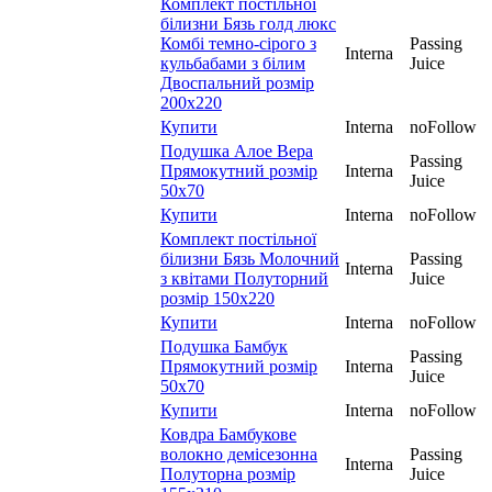
Комплект постільної
білизни Бязь голд люкс
Комбі темно-сірого з
Passing
Interna
кульбабами з білим
Juice
Двоспальний розмір
200х220
Купити
Interna
noFollow
Подушка Алое Вера
Passing
Прямокутний розмір
Interna
Juice
50х70
Купити
Interna
noFollow
Комплект постільної
білизни Бязь Молочний
Passing
Interna
з квітами Полуторний
Juice
розмір 150х220
Купити
Interna
noFollow
Подушка Бамбук
Passing
Прямокутний розмір
Interna
Juice
50х70
Купити
Interna
noFollow
Ковдра Бамбукове
волокно демісезонна
Passing
Interna
Полуторна розмір
Juice