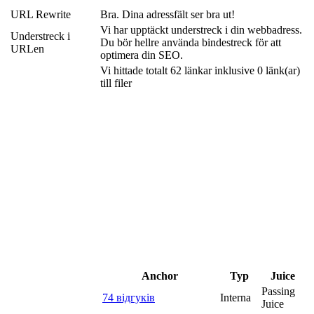
URL Rewrite
Bra. Dina adressfält ser bra ut!
Vi har upptäckt understreck i din webbadress.
Understreck i
Du bör hellre använda bindestreck för att
URLen
optimera din SEO.
Vi hittade totalt 62 länkar inklusive 0 länk(ar)
till filer
Anchor
Typ
Juice
Passing
74 відгуків
Interna
Juice