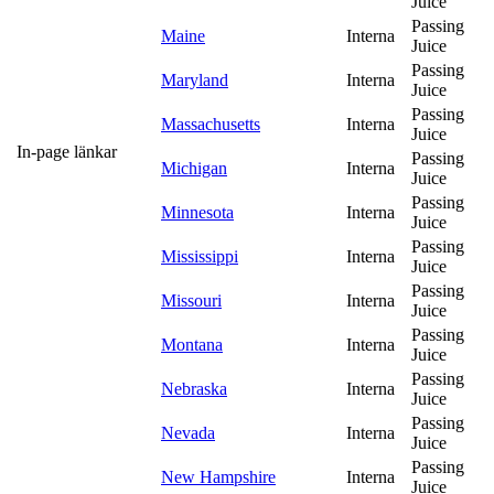
Juice
Passing
Maine
Interna
Juice
Passing
Maryland
Interna
Juice
Passing
Massachusetts
Interna
Juice
In-page länkar
Passing
Michigan
Interna
Juice
Passing
Minnesota
Interna
Juice
Passing
Mississippi
Interna
Juice
Passing
Missouri
Interna
Juice
Passing
Montana
Interna
Juice
Passing
Nebraska
Interna
Juice
Passing
Nevada
Interna
Juice
Passing
New Hampshire
Interna
Juice