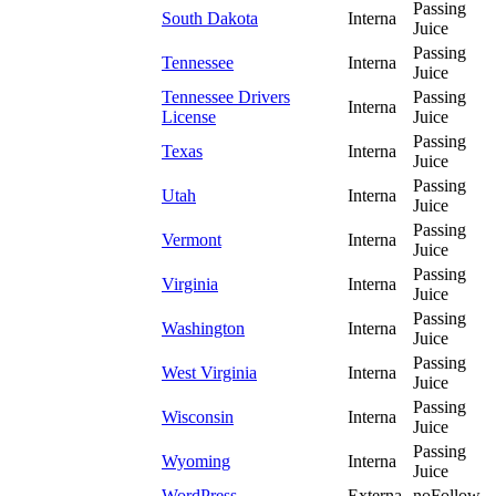
Passing
South Dakota
Interna
Juice
Passing
Tennessee
Interna
Juice
Tennessee Drivers
Passing
Interna
License
Juice
Passing
Texas
Interna
Juice
Passing
Utah
Interna
Juice
Passing
Vermont
Interna
Juice
Passing
Virginia
Interna
Juice
Passing
Washington
Interna
Juice
Passing
West Virginia
Interna
Juice
Passing
Wisconsin
Interna
Juice
Passing
Wyoming
Interna
Juice
WordPress
Externa
noFollow