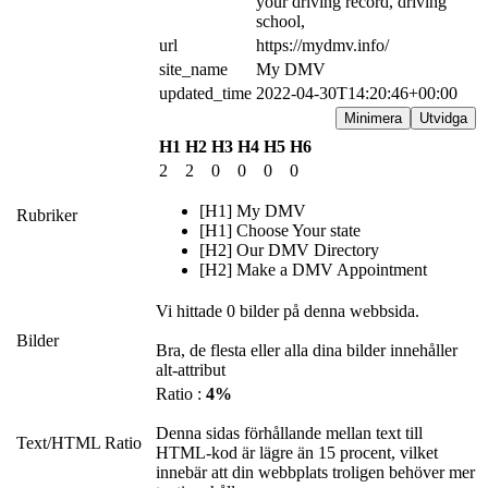
your driving record, driving 
school,
url
https://mydmv.info/
site_name
My DMV
updated_time
2022-04-30T14:20:46+00:00
Minimera
Utvidga
H1
H2
H3
H4
H5
H6
2
2
0
0
0
0
[H1] My DMV
Rubriker
[H1] Choose Your state
[H2] Our DMV Directory
[H2] Make a DMV Appointment
Vi hittade 0 bilder på denna webbsida.
Bilder
Bra, de flesta eller alla dina bilder innehåller
alt-attribut
Ratio :
4%
Denna sidas förhållande mellan text till
Text/HTML Ratio
HTML-kod är lägre än 15 procent, vilket
innebär att din webbplats troligen behöver mer