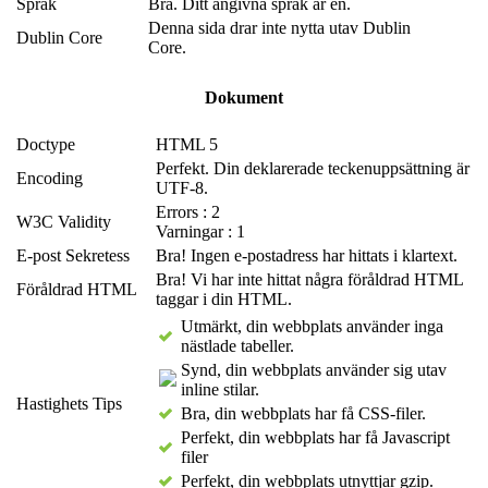
Språk
Bra. Ditt angivna språk är en.
Denna sida drar inte nytta utav Dublin
Dublin Core
Core.
Dokument
Doctype
HTML 5
Perfekt. Din deklarerade teckenuppsättning är
Encoding
UTF-8.
Errors : 2
W3C Validity
Varningar : 1
E-post Sekretess
Bra! Ingen e-postadress har hittats i klartext.
Bra! Vi har inte hittat några föråldrad HTML
Föråldrad HTML
taggar i din HTML.
Utmärkt, din webbplats använder inga
nästlade tabeller.
Synd, din webbplats använder sig utav
inline stilar.
Hastighets Tips
Bra, din webbplats har få CSS-filer.
Perfekt, din webbplats har få Javascript
filer
Perfekt, din webbplats utnyttjar gzip.