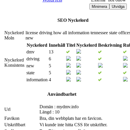
Minimera
Utvidga
SEO Nyckelord
Nyckelord
license
driving
how
all
information
tennessee
state
office
Moln
new
Nyckelord
Innehåll
Titel
Nyckelord
Beskrivning
Rub
dmv
13
driving
6
Nyckelord
Konsistens
new
5
state
5
information
4
Användbarhet
Domän : mydmv.info
Url
Längd : 10
Favikon
Bra, din webbplats har en favicon.
Utskriftbart
Vi kunde inte hitta CSS för utskrifter.