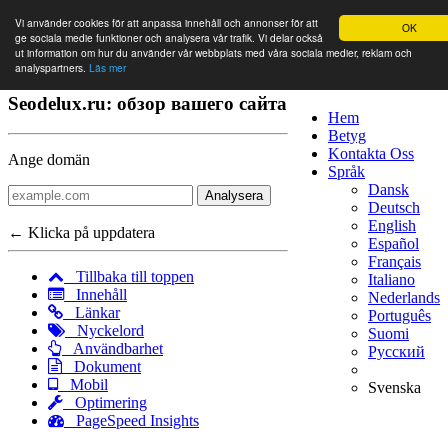
Vi använder cookies för att anpassa innehåll och annonser för att
OK
ge sociala medie funktioner och analysera vår trafik. Vi delar också
ut information om hur du använder vår webbplats med våra sociala medier, reklam och
analyspartners.
Läs mer
Seodelux.ru: обзор вашего сайта
Hem
Betyg
Kontakta Oss
Ange domän
Språk
Dansk
Analysera
Deutsch
English
← Klicka på uppdatera
Español
Français
Tillbaka till toppen
Italiano
Innehåll
Nederlands
Länkar
Português
Nyckelord
Suomi
Användbarhet
Русский
Dokument
Mobil
Svenska
Optimering
PageSpeed Insights