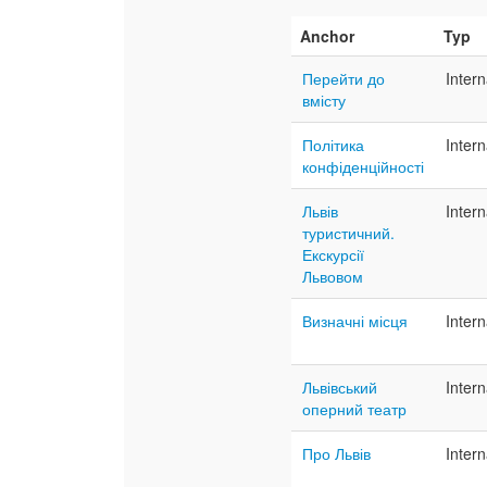
Anchor
Typ
Перейти до
Inter
вмісту
Політика
Inter
конфіденційності
Львів
Inter
туристичний.
Екскурсії
Львовом
Визначні місця
Inter
Львівський
Inter
оперний театр
Про Львів
Inter