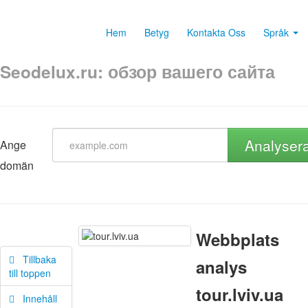
Hem
Betyg
Kontakta Oss
Språk
Seodelux.ru: обзор вашего сайта
Analyser
Ange
domän
Webbplats
Tillbaka
analys
till toppen
tour.lviv.ua
Innehåll