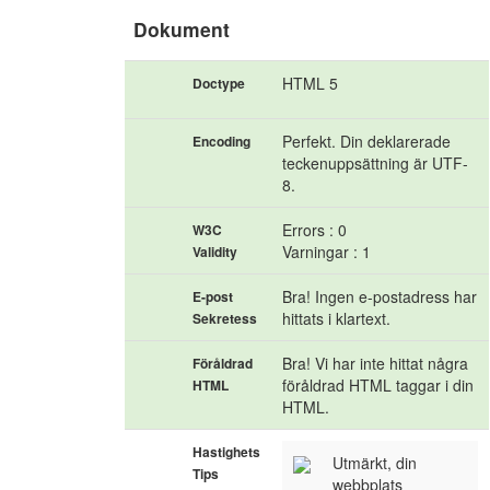
Dokument
HTML 5
Doctype
Perfekt. Din deklarerade
Encoding
teckenuppsättning är UTF-
8.
Errors : 0
W3C
Varningar : 1
Validity
Bra! Ingen e-postadress har
E-post
hittats i klartext.
Sekretess
Bra! Vi har inte hittat några
Föråldrad
föråldrad HTML taggar i din
HTML
HTML.
Hastighets
Utmärkt, din
Tips
webbplats