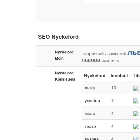
SEO Nyckelord
ль
Nyckelord
історичний
львівський
Moln
львова
визначні
Nyckelord
Nyckelord
Innehåll
Tit
Konsistens
львів
10
україни
7
місто
4
театр
4
львова
4