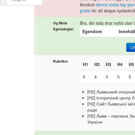
Använd
denna meta-tag gene
gratis
för att skapa nyckelord
Bra, din sida drar nytta utav
Og Meta
Egenskaper
Egendom
Innehål
Ut
Rubriker
H1
H2
H3
H4
H5
0
4
0
0
0
[H2] Львівський оперни
[H2] Історичний центр 
[H2] Сайт Львівської міс
ради
[H2] Львів – перлина За
України