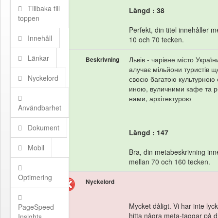
Tillbaka till
Längd : 38
toppen
Perfekt, din titel innehåller m
Innehåll
10 och 70 tecken.
Länkar
Львів - чарівне місто Україн
Beskrivning
алучає мільйони туристів 
Nyckelord
своєю багатою культурною
иною, вуличними кафе та 
нами, архітектурою
Användbarhet
Dokument
Längd : 147
Mobil
Bra, din metabeskrivning inn
mellan 70 och 160 tecken.
Optimering
Nyckelord
Mycket dåligt. Vi har inte lyc
PageSpeed
hitta några meta-taggar på d
Insights