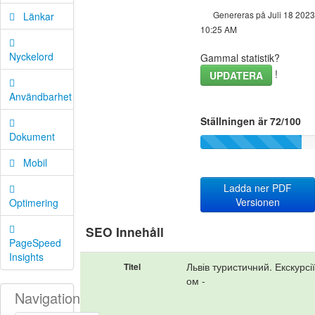
Genereras på Juli 18 2023
Länkar
10:25 AM
Nyckelord
Gammal statistik?
!
UPDATERA
Användbarhet
Ställningen är 72/100
Dokument
Mobil
Ladda ner PDF
Versionen
Optimering
SEO Innehåll
PageSpeed
Insights
Львів туристичний. Екскурсі
Titel
ом -
Navigation