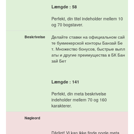
Længde : 58
Perfekt, din titel indeholder mellem 10
og 70 bogstaver.
Делайте ставки на официальном сай
Beskrivelse
те букмекерской конторы Банзай Бе
т. Множество бонусов, быстрые выпл
аты и другие преимущества в БК Бан
зай Бет
Længde : 141
Perfekt, din meta beskrivelse
indeholder mellem 70 og 160
karakterer.
Nøgleord
Dårligt! Vi kan ikke finde nogle meta