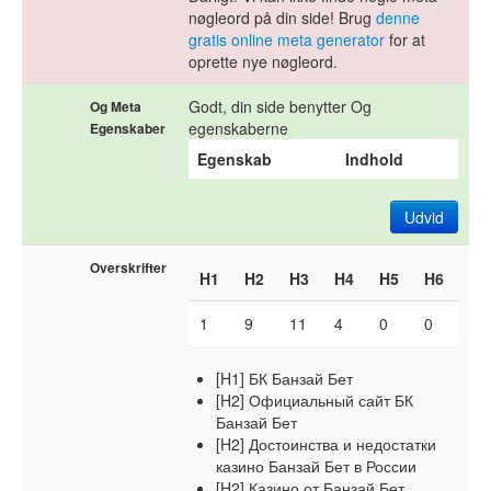
nøgleord på din side! Brug
denne
gratis online meta generator
for at
oprette nye nøgleord.
Godt, din side benytter Og
Og Meta
egenskaberne
Egenskaber
Egenskab
Indhold
Udvid
Overskrifter
H1
H2
H3
H4
H5
H6
1
9
11
4
0
0
[H1] БК Банзай Бет
[H2] Официальный сайт БК
Банзай Бет
[H2] Достоинства и недостатки
казино Банзай Бет в России
[H2] Казино от Банзай Бет