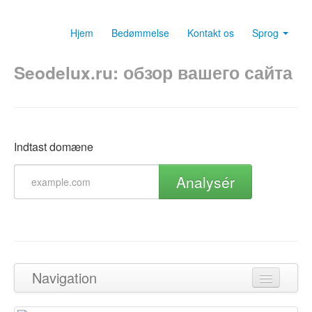
Hjem
Bedømmelse
Kontakt os
Sprog
Seodelux.ru: обзор вашего сайта
Indtast domæne
Analysér
Navigation
Tilbage til toppen