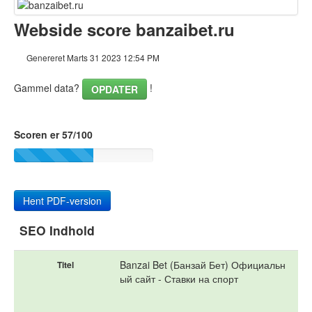
Indhold
Webside score banzaibet.ru
Links
Genereret Marts 31 2023 12:54 PM
Nøgleord
Gammel data?
!
OPDATER
Brugervenlighed
Scoren er 57/100
Dokument
Mobil
Optimering
Hent PDF-version
PageSpeed Insights
SEO Indhold
Banzai Bet (Банзай Бет) Официальн
Titel
ый сайт - Ставки на спорт