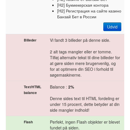
[H2] Букмекерская контора
[H2] Регистрация на сайте казино
Банзай Бет в России
Udvid
Vi fandt 3 billeder på denne side.
Billeder
2 alt tags mangler eller er tomme.
Tilføj alternativ tekst til dine billeder for
at gøre siden mere brugervenlig, og
for at optimere din SEO i forhold til
søgemaskinerne.
Balance :
2%
Text/HTML
balance
Denne sides text til HTML fordeling er
under 15 procent, dette betyder at din
side mangler indhold!
Perfekt, ingen Flash objekter er blevet
Flash
fundet på siden.