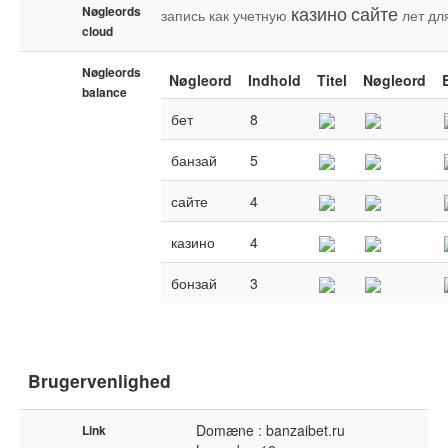
казино
сайте
Nøgleords
запись
как
учетную
лет
дл
cloud
Nøgleords
Nøgleord
Indhold
Titel
Nøgleord
balance
бет
8
банзай
5
сайте
4
казино
4
бонзай
3
Brugervenlighed
Domæne : banzaibet.ru
Link