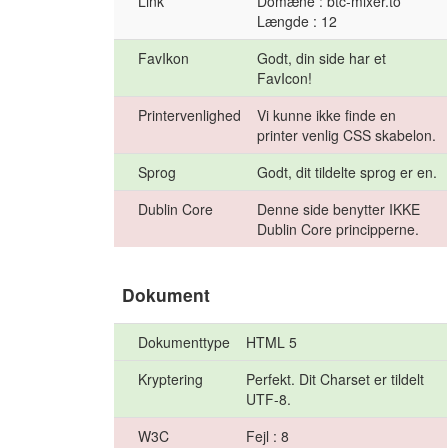
Link
Domæne : btc-mixer.to
Længde : 12
FavIkon
Godt, din side har et
FavIcon!
Printervenlighed
Vi kunne ikke finde en
printer venlig CSS skabelon.
Sprog
Godt, dit tildelte sprog er en.
Dublin Core
Denne side benytter IKKE
Dublin Core principperne.
Dokument
Dokumenttype
HTML 5
Kryptering
Perfekt. Dit Charset er tildelt
UTF-8.
W3C
Fejl : 8