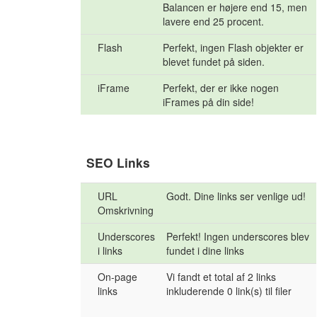
Balancen er højere end 15, men
lavere end 25 procent.
Flash
Perfekt, ingen Flash objekter er
blevet fundet på siden.
iFrame
Perfekt, der er ikke nogen
iFrames på din side!
SEO Links
URL
Godt. Dine links ser venlige ud!
Omskrivning
Underscores
Perfekt! Ingen underscores blev
i links
fundet i dine links
On-page
Vi fandt et total af 2 links
links
inkluderende 0 link(s) til filer