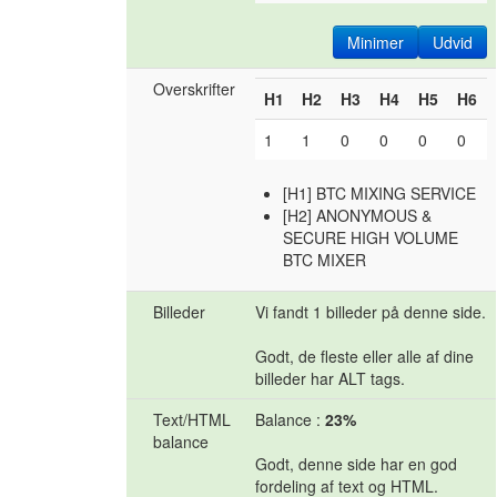
Minimer
Udvid
Overskrifter
H1
H2
H3
H4
H5
H6
1
1
0
0
0
0
[H1] BTC MIXING SERVICE
[H2] ANONYMOUS &
SECURE HIGH VOLUME
BTC MIXER
Billeder
Vi fandt 1 billeder på denne side.
Godt, de fleste eller alle af dine
billeder har ALT tags.
Text/HTML
Balance :
23%
balance
Godt, denne side har en god
fordeling af text og HTML.