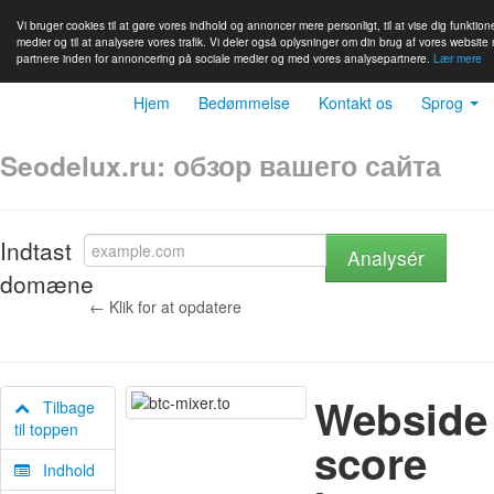
Vi bruger cookies til at gøre vores indhold og annoncer mere personligt, til at vise dig funktion
medier og til at analysere vores trafik. Vi deler også oplysninger om din brug af vores websit
partnere inden for annoncering på sociale medier og med vores analysepartnere.
Lær mere
Hjem
Bedømmelse
Kontakt os
Sprog
Seodelux.ru: обзор вашего сайта
Indtast
Analysér
domæne
← Klik for at opdatere
Webside
Tilbage
til toppen
score
Indhold