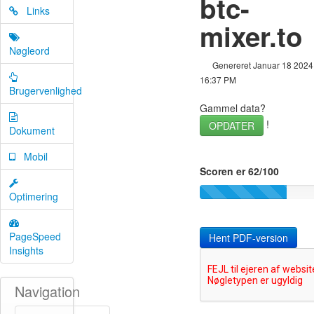
btc-
Links
mixer.to
Nøgleord
Genereret Januar 18 2024
16:37 PM
Brugervenlighed
Gammel data?
!
OPDATER
Dokument
Mobil
Scoren er 62/100
Optimering
PageSpeed
Hent PDF-version
Insights
Navigation