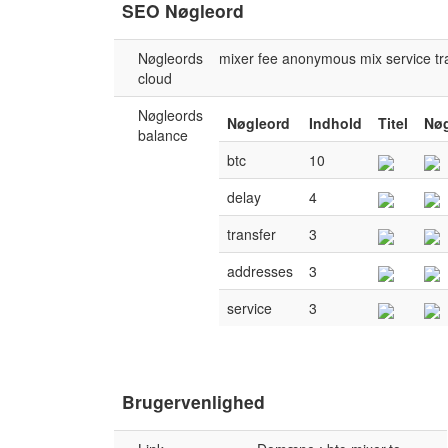
SEO Nøgleord
Nøgleords
mixer
fee
anonymous
mix
service
tr
cloud
Nøgleords
Nøgleord
Indhold
Titel
Nøg
balance
btc
10
delay
4
transfer
3
addresses
3
service
3
Brugervenlighed