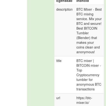
Egenskab
Indhold
description
BTC Mixer - Best 
BTC mixing 
service. Mix your 
BTC and secure! 
Best BITCOIN 
Tumbler 
(Blender) that 
makes your 
coins clean and 
anonymous!
title
BTC mixer | 
BITCOIN mixer - 
Top 
Cryptocurrency 
tumbler for 
anonymous BTC 
transactions
url
https://btc-
mixer.to/