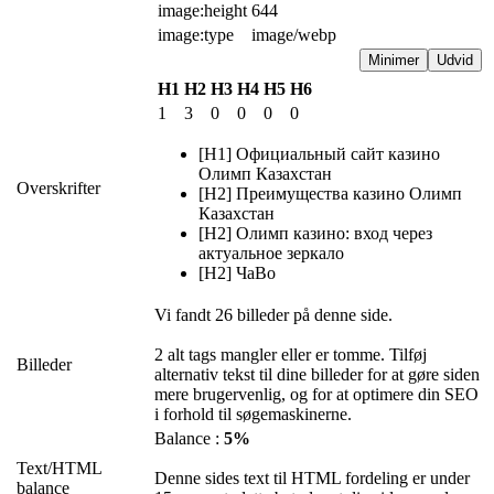
image:height
644
image:type
image/webp
Minimer
Udvid
H1
H2
H3
H4
H5
H6
1
3
0
0
0
0
[H1] Официальный сайт казино
Олимп Казахстан
Overskrifter
[H2] Преимущества казино Олимп
Казахстан
[H2] Олимп казино: вход через
актуальное зеркало
[H2] ЧаВо
Vi fandt 26 billeder på denne side.
2 alt tags mangler eller er tomme. Tilføj
Billeder
alternativ tekst til dine billeder for at gøre siden
mere brugervenlig, og for at optimere din SEO
i forhold til søgemaskinerne.
Balance :
5%
Text/HTML
Denne sides text til HTML fordeling er under
balance