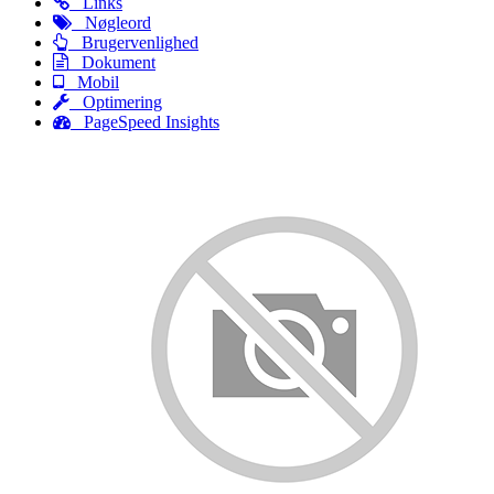
Links
Nøgleord
Brugervenlighed
Dokument
Mobil
Optimering
PageSpeed Insights