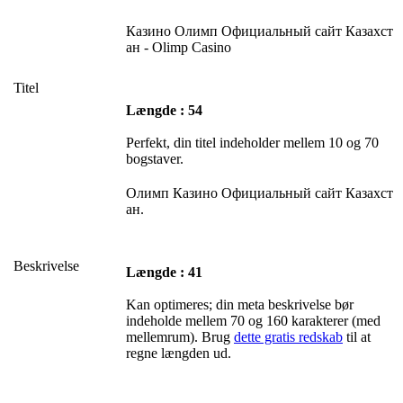
Казино Олимп Официальный сайт Казахст
ан - Olimp Casino
Titel
Længde : 54
Perfekt, din titel indeholder mellem 10 og 70
bogstaver.
Олимп Казино Официальный сайт Казахст
ан.
Beskrivelse
Længde : 41
Kan optimeres; din meta beskrivelse bør
indeholde mellem 70 og 160 karakterer (med
mellemrum). Brug
dette gratis redskab
til at
regne længden ud.