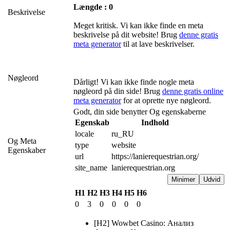
Længde : 0
Beskrivelse
Meget kritisk. Vi kan ikke finde en meta
beskrivelse på dit website! Brug
denne gratis
meta generator
til at lave beskrivelser.
Nøgleord
Dårligt! Vi kan ikke finde nogle meta
nøgleord på din side! Brug
denne gratis online
meta generator
for at oprette nye nøgleord.
Godt, din side benytter Og egenskaberne
Egenskab
Indhold
locale
ru_RU
Og Meta
type
website
Egenskaber
url
https://lanierequestrian.org/
site_name
lanierequestrian.org
Minimer
Udvid
H1
H2
H3
H4
H5
H6
0
3
0
0
0
0
[H2] Wowbet Casino: Анализ