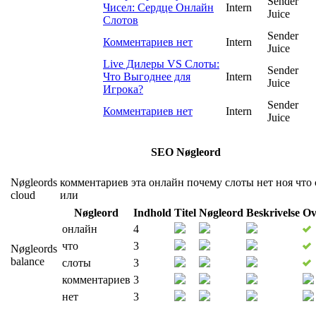
Sender
Чисел: Сердце Онлайн
Intern
Juice
Слотов
Sender
Комментариев нет
Intern
Juice
Live Дилеры VS Слоты:
Sender
Что Выгоднее для
Intern
Juice
Игрока?
Sender
Комментариев нет
Intern
Juice
SEO Nøgleord
Nøgleords
комментариев
эта
онлайн
почему
слоты
нет
ноя
что
cloud
или
Nøgleord
Indhold
Titel
Nøgleord
Beskrivelse
Ov
онлайн
4
что
3
Nøgleords
balance
слоты
3
комментариев
3
нет
3