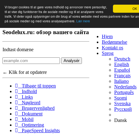
Vi bruger cookies til at gøre vores indhold og annoncer mere personligt,
OK
til at vise dig funktioner fra de sociale medier og til at analysere vores
trafik. Vi deler også oplysninger om din brug af vores website med vores partnere inden for a
på sociale medier og med vores analysepartnere.
Lær mere
Seodelux.ru: обзор вашего сайта
Hjem
Bedømmelse
Kontakt os
Indtast domæne
Sprog
Deutsch
Analysér
English
Español
← Klik for at opdatere
Français
Italiano
Tilbage til toppen
Nederlands
Indhold
Português
Links
Suomi
Nøgleord
Svenska
Brugervenlighed
Русский
Dokument
Mobil
Dansk
Optimering
PageSpeed Insights