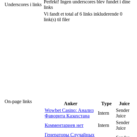
Perfekt! Ingen underscores blev fundet i dine
Underscores i links
links
Vi fandt et total af 6 links inkluderende 0
link(s) til filer
On-page links
Anker
Type
Juice
Wowbet Casino: Анализ
Sender
Intern
Фаворита Казахстана
Juice
Sender
Комментариев нет
Intern
Juice
Генераторы Случайных