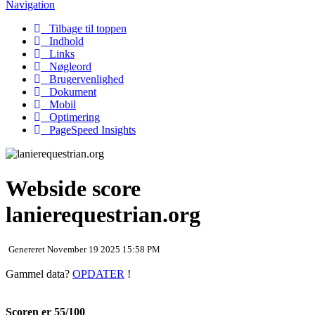
Navigation
Tilbage til toppen
Indhold
Links
Nøgleord
Brugervenlighed
Dokument
Mobil
Optimering
PageSpeed Insights
Webside score
lanierequestrian.org
Genereret November 19 2025 15:58 PM
Gammel data?
OPDATER
!
Scoren er 55/100