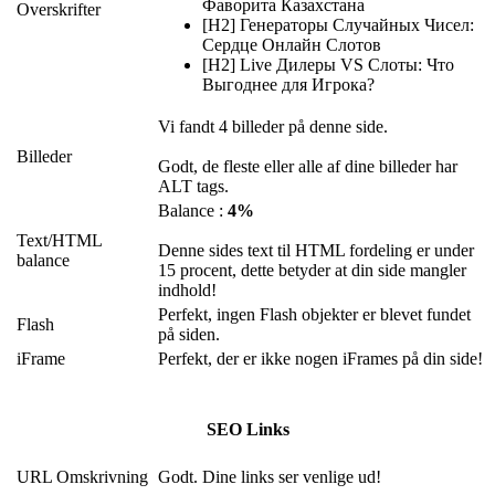
Фаворита Казахстана
Overskrifter
[H2] Генераторы Случайных Чисел:
Сердце Онлайн Слотов
[H2] Live Дилеры VS Слоты: Что
Выгоднее для Игрока?
Vi fandt 4 billeder på denne side.
Billeder
Godt, de fleste eller alle af dine billeder har
ALT tags.
Balance :
4%
Text/HTML
Denne sides text til HTML fordeling er under
balance
15 procent, dette betyder at din side mangler
indhold!
Perfekt, ingen Flash objekter er blevet fundet
Flash
på siden.
iFrame
Perfekt, der er ikke nogen iFrames på din side!
SEO Links
URL Omskrivning
Godt. Dine links ser venlige ud!