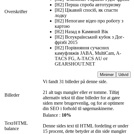
[H2] Перша спроба автотуризму
[H2] Цікавий спосіб, як спасти
Overskrifter
лодку
[H2] Непогане відео про роботу з
картою
[H2] Назад в Камяний Вік
[H2] Всеукраїнський кубок з Дог-
фрізбі 2015
[H2] Порівняння сучасних
камуфляжів JABA, MultiCam, A-
TACS FG, A-TACS AU от
GEARSHOUT.NET
Minimer
Udvid
Vi fandt 31 billeder på denne side.
21 alt tags mangler eller er tomme. Tilføj
Billeder
alternativ tekst til dine billeder for at gøre
siden mere brugervenlig, og for at optimere
din SEO i forhold til søgemaskinerne.
Balance :
10%
Text/HTML
Denne sides text til HTML fordeling er under
balance
15 procent, dette betyder at din side mangler