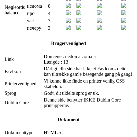
недома
8
Nøgleords
balance
про
4
час
3
печеру
3
Brugervenlighed
Domæne : nedoma.com.ua
Link
Længde : 13
Dårligt, din side har ikke et FavIcon - dette
FavIkon
kan tiltrække gamle besøgende gang på gang!
Vi kunne ikke finde en printer venlig CSS
Printervenlighed
skabelon.
Sprog
Godt, dit tildelte sprog er uk.
Denne side benytter IKKE Dublin Core
Dublin Core
principperne.
Dokument
Dokumenttype
HTML 5