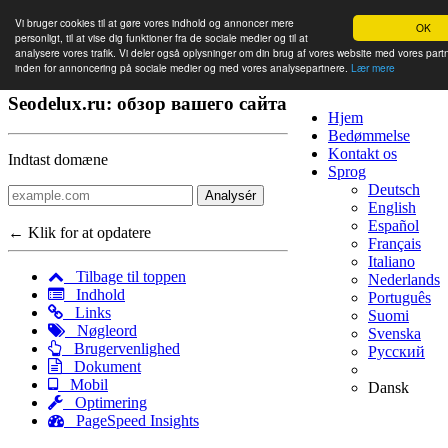
Vi bruger cookies til at gøre vores indhold og annoncer mere
OK
personligt, til at vise dig funktioner fra de sociale medier og til at
analysere vores trafik. Vi deler også oplysninger om din brug af vores website med vores part
inden for annoncering på sociale medier og med vores analysepartnere.
Lær mere
Seodelux.ru: обзор вашего сайта
Hjem
Bedømmelse
Kontakt os
Indtast domæne
Sprog
Deutsch
Analysér
English
Español
← Klik for at opdatere
Français
Italiano
Tilbage til toppen
Nederlands
Indhold
Português
Links
Suomi
Nøgleord
Svenska
Brugervenlighed
Русский
Dokument
Mobil
Dansk
Optimering
PageSpeed Insights