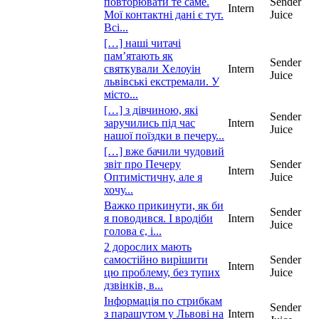
повторювати те саме.
Sender
Intern
Мої контактні дані є тут.
Juice
Всі...
[…] наші читачі
пам’ятають як
Sender
святкували Хелоуін
Intern
Juice
львівські екстремали. У
місто...
[…] з дівчиною, які
Sender
заручились під час
Intern
Juice
нашої поїздки в печеру...
[…] вже бачили чудовий
звіт про Печеру
Sender
Intern
Оптимістичну, але я
Juice
хочу...
Важко прикинути, як би
Sender
я поводився. І вродіби
Intern
Juice
голова є, і...
2 дорослих мають
самостійно вирішити
Sender
Intern
цю проблему, без тупих
Juice
дзвінків, в...
Інформація по стрибкам
Sender
з парашутом у Львові на
Intern