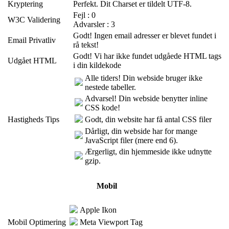
Kryptering
Perfekt. Dit Charset er tildelt UTF-8.
Fejl : 0
W3C Validering
Advarsler : 3
Godt! Ingen email adresser er blevet fundet i
Email Privatliv
rå tekst!
Godt! Vi har ikke fundet udgåede HTML tags
Udgået HTML
i din kildekode
Alle tiders! Din webside bruger ikke
nestede tabeller.
Advarsel! Din webside benytter inline
CSS kode!
Hastigheds Tips
Godt, din website har få antal CSS filer
Dårligt, din webside har for mange
JavaScript filer (mere end 6).
Ærgerligt, din hjemmeside ikke udnytte
gzip.
Mobil
Apple Ikon
Mobil Optimering
Meta Viewport Tag