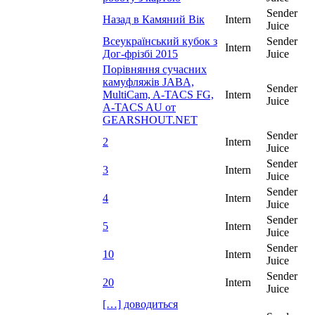
Sender
Назад в Камяний Вік
Intern
Juice
Всеукраїнський кубок з
Sender
Intern
Дог-фрізбі 2015
Juice
Порівняння сучасних
камуфляжів JABA,
Sender
MultiCam, A-TACS FG,
Intern
Juice
A-TACS AU от
GEARSHOUT.NET
Sender
2
Intern
Juice
Sender
3
Intern
Juice
Sender
4
Intern
Juice
Sender
5
Intern
Juice
Sender
10
Intern
Juice
Sender
20
Intern
Juice
[…] доводиться