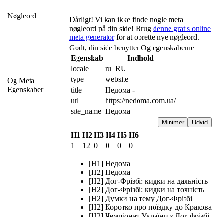
Nøgleord
Dårligt! Vi kan ikke finde nogle meta
nøgleord på din side! Brug
denne gratis online
meta generator
for at oprette nye nøgleord.
Godt, din side benytter Og egenskaberne
Egenskab
Indhold
locale
ru_RU
type
website
Og Meta
Egenskaber
title
Недома -
url
https://nedoma.com.ua/
site_name
Недома
Minimer
Udvid
H1
H2
H3
H4
H5
H6
1
12
0
0
0
0
[H1] Недома
[H2] Недома
[H2] Дог-Фрізбі: кидки на дальність
[H2] Дог-Фрізбі: кидки на точність
[H2] Думки на тему Дог-Фрізбі
[H2] Коротко про поїздку до Кракова
[H2] Чемпіонат України з Дог-фрізбі