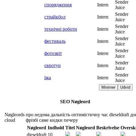
Sender
спорядження
Intern
Juice
Sender
страйкбол
Intern
Juice
Sender
технічні роботи
Intern
Juice
Sender
фестиваль
Intern
Juice
Sender
фотозвіт
Intern
Juice
Sender
євротур
Intern
Juice
Sender
їжа
Intern
Juice
Minimer
Udvid
SEO Nøgleord
Nøgleords
про
недома
дальність
оптимістичну
час
dieseldraft
до
cloud
фрізбі
саме
кидки
печеру
Nøgleord
Indhold
Titel
Nøgleord
Beskrivelse
Overskr
dieseldraft
10