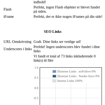
indhold!
Perfekt, ingen Flash objekter er blevet fundet
Flash
på siden.
iFrame
Perfekt, der er ikke nogen iFrames på din side!
SEO Links
URL Omskrivning
Godt. Dine links ser venlige ud!
Perfekt! Ingen underscores blev fundet i dine
Underscores i links
links
Vi fandt et total af 73 links inkluderende 0
link(s) til filer
1.0
Eksterne Links : noFollow 0%
Eksterne Links : Sender Juice 0%
0.5
Interne Links 100%
0.0
-0.5