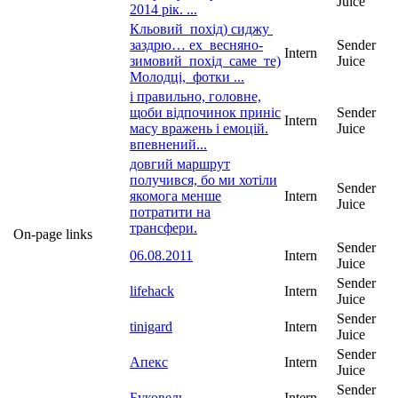
Juice
2014 рік. ...
Кльовий похід) сиджу
заздрю… ех весняно-
Sender
Intern
зимовий похід саме те)
Juice
Молодці, фотки ...
і правильно, головне,
щоби відпочинок приніс
Sender
Intern
масу вражень і емоцій.
Juice
впевнений...
довгий маршрут
получився, бо ми хотіли
Sender
якомога менше
Intern
Juice
потратити на
трансфери.
On-page links
Sender
06.08.2011
Intern
Juice
Sender
lifehack
Intern
Juice
Sender
tinigard
Intern
Juice
Sender
Апекс
Intern
Juice
Sender
Буковель
Intern