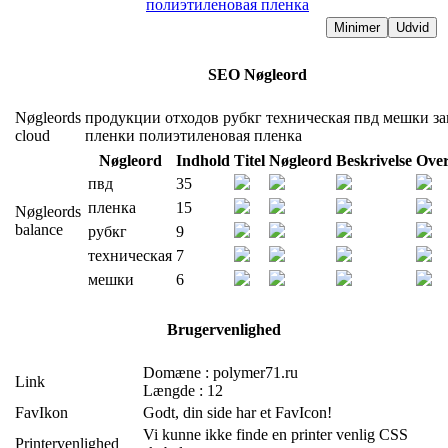
полиэтиленовая пленка
Minimer
Udvid
SEO Nøgleord
Nøgleords
продукции
отходов
рубкг
техническая
пвд
мешки
за
cloud
пленки
полиэтиленовая
пленка
Nøgleord
Indhold
Titel
Nøgleord
Beskrivelse
Over
пвд
35
пленка
15
Nøgleords
balance
рубкг
9
техническая
7
мешки
6
Brugervenlighed
Domæne : polymer71.ru
Link
Længde : 12
FavIkon
Godt, din side har et FavIcon!
Vi kunne ikke finde en printer venlig CSS
Printervenlighed