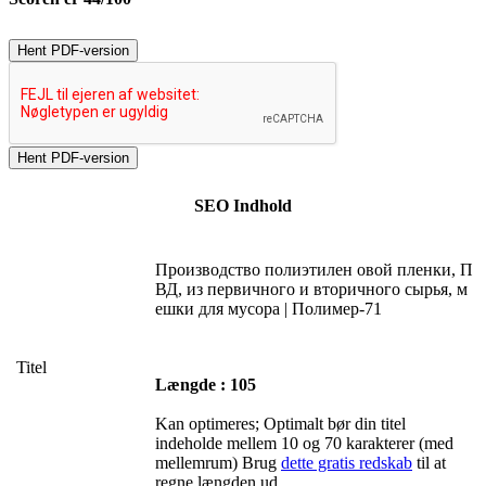
Hent PDF-version
SEO Indhold
Производство полиэтилен овой пленки, П
ВД, из первичного и вторичного сырья, м
ешки для мусора | Полимер-71
Titel
Længde : 105
Kan optimeres; Optimalt bør din titel
indeholde mellem 10 og 70 karakterer (med
mellemrum) Brug
dette gratis redskab
til at
regne længden ud.