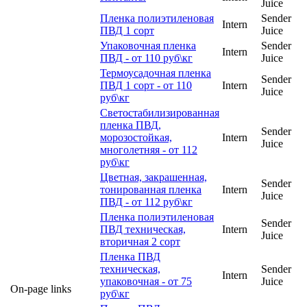
Juice
Пленка полиэтиленовая
Sender
Intern
ПВД 1 сорт
Juice
Упаковочная пленка
Sender
Intern
ПВД - от 110 руб\кг
Juice
Термоусадочная пленка
Sender
ПВД 1 сорт - от 110
Intern
Juice
руб\кг
Светостабилизированная
пленка ПВД,
Sender
морозостойкая,
Intern
Juice
многолетняя - от 112
руб\кг
Цветная, закрашенная,
Sender
тонированная пленка
Intern
Juice
ПВД - от 112 руб\кг
Пленка полиэтиленовая
Sender
ПВД техническая,
Intern
Juice
вторичная 2 сорт
Пленка ПВД
техническая,
Sender
Intern
упаковочная - от 75
Juice
On-page links
руб\кг