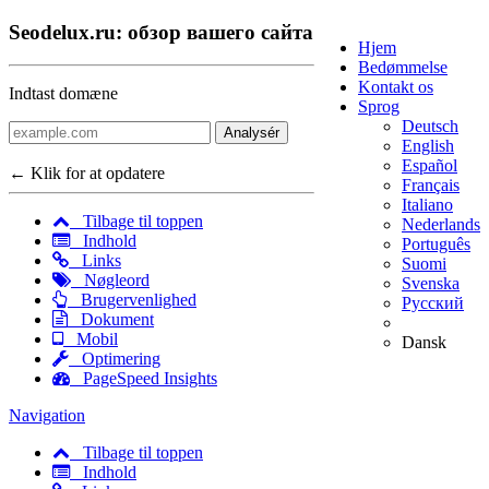
Seodelux.ru: обзор вашего сайта
Hjem
Bedømmelse
Kontakt os
Indtast domæne
Sprog
Deutsch
Analysér
English
Español
← Klik for at opdatere
Français
Italiano
Tilbage til toppen
Nederlands
Indhold
Português
Links
Suomi
Nøgleord
Svenska
Brugervenlighed
Русский
Dokument
Mobil
Dansk
Optimering
PageSpeed Insights
Navigation
Tilbage til toppen
Indhold