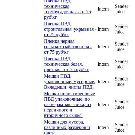
Пленка ПВД
техническая
Sender
Intern
термоусадочная - от 75
Juice
руб\кг
Пленка ПВД
Sender
строительная, укрывная -
Intern
Juice
от 75 руб\кг
Пленка черная
Sender
сельскохозяйственная -
Intern
Juice
от 75 руб\кг
Пленка ПВД
Sender
техническая белая,
Intern
Juice
цветная - от 75 руб\кг
Мешки ПВД,
Sender
упаковочные, мусорные.
Intern
Juice
Вкладыши, листы ПВД.
Мешки полиэтиленовые
ПВД упаковочные, по
Sender
размерам заказчика, из
Intern
Juice
первичного и
вторичного сырья.
Мешки для мусора,
Sender
различных размеров и
Intern
Juice
цвета.