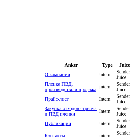
Anker
Type
Juice
Sender
О компании
Intern
Juice
Пленка ПВД,
Sender
Intern
производство и продажа
Juice
Sender
Прайс-лист
Intern
Juice
Закупка отходов стрейча
Sender
Intern
и ПВД пленки
Juice
Sender
Публикации
Intern
Juice
Sender
Контакты
Intern