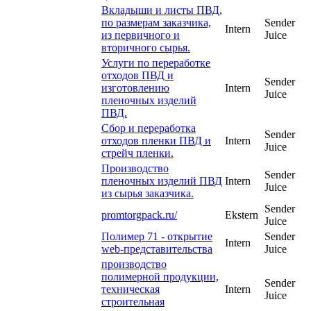
Вкладыши и листы ПВД,
по размерам заказчика,
Sender
Intern
из первичного и
Juice
вторичного сырья.
Услуги по переработке
отходов ПВД и
Sender
изготовлению
Intern
Juice
пленочных изделий
ПВД.
Сбор и переработка
Sender
отходов пленки ПВД и
Intern
Juice
стрейч пленки.
Производство
Sender
пленочных изделий ПВД
Intern
Juice
из сырья заказчика.
Sender
promtorgpack.ru/
Ekstern
Juice
Полимер 71 - открытие
Sender
Intern
web-представительства
Juice
производство
полимерной продукции,
Sender
техническая
Intern
Juice
строительная