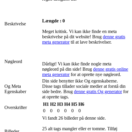
Længde : 0
Beskrivelse
Meget kritisk. Vi kan ikke finde en meta
beskrivelse på dit website! Brug
denne gratis
meta generator
til at lave beskrivelser.
Nøgleord
Dårligt! Vi kan ikke finde nogle meta
nøgleord på din side! Brug
denne gratis online
meta generator
for at oprette nye nøgleord.
Din side benytter ikke Og egenskaberne.
Og Meta
Disse tags tillader sociale medier at forstå din
Egenskaber
side bedre. Brug
denne gratis Og generator
for
at oprette tags.
H1
H2
H3
H4
H5
H6
Overskrifter
0
0
0
0
0
0
Vi fandt 26 billeder på denne side.
25 alt tags mangler eller er tomme. Tilføj
Billeder