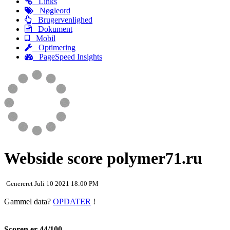
Links
Nøgleord
Brugervenlighed
Dokument
Mobil
Optimering
PageSpeed Insights
Webside score polymer71.ru
Genereret Juli 10 2021 18:00 PM
Gammel data?
OPDATER
!
Scoren er 44/100