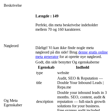
Beskrivelse
Længde : 149
Perfekt, din meta beskrivelse indeholder
mellem 70 og 160 karakterer.
Nøgleord
Dårligt! Vi kan ikke finde nogle meta
nøgleord på din side! Brug
denne gratis online
meta generator
for at oprette nye nøgleord.
Godt, din side benytter Og egenskaberne
Egenskab
Indhold
type
website
Audit, SEO & Reputation — 
title
Double Your Inbound Leads | 
Repa.me
Double your inbound leads in 3 
months. SEO, content, audit & 
Og Meta
description
reputation — full-stack growth 
Egenskaber
solutions for your business. 
Free express audit included.