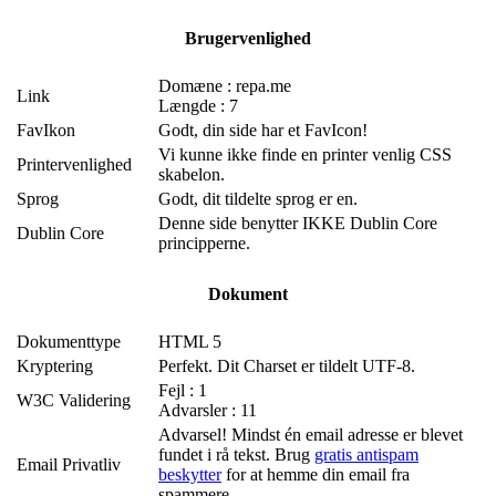
Brugervenlighed
Domæne : repa.me
Link
Længde : 7
FavIkon
Godt, din side har et FavIcon!
Vi kunne ikke finde en printer venlig CSS
Printervenlighed
skabelon.
Sprog
Godt, dit tildelte sprog er en.
Denne side benytter IKKE Dublin Core
Dublin Core
principperne.
Dokument
Dokumenttype
HTML 5
Kryptering
Perfekt. Dit Charset er tildelt UTF-8.
Fejl : 1
W3C Validering
Advarsler : 11
Advarsel! Mindst én email adresse er blevet
fundet i rå tekst. Brug
gratis antispam
Email Privatliv
beskytter
for at hemme din email fra
spammere.