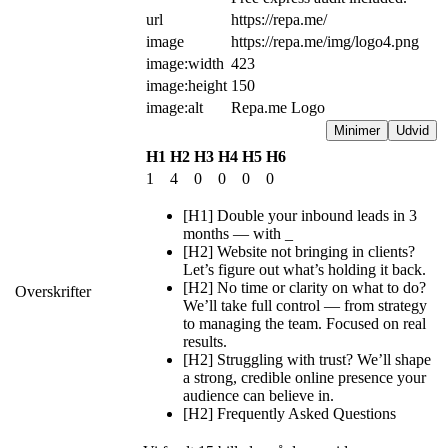
url
https://repa.me/
image
https://repa.me/img/logo4.png
image:width
423
image:height
150
image:alt
Repa.me Logo
Minimer
Udvid
H1
H2
H3
H4
H5
H6
1
4
0
0
0
0
[H1] Double your inbound leads in 3
months — with _
[H2] Website not bringing in clients?
Let’s figure out what’s holding it back.
[H2] No time or clarity on what to do?
Overskrifter
We’ll take full control — from strategy
to managing the team. Focused on real
results.
[H2] Struggling with trust? We’ll shape
a strong, credible online presence your
audience can believe in.
[H2] Frequently Asked Questions