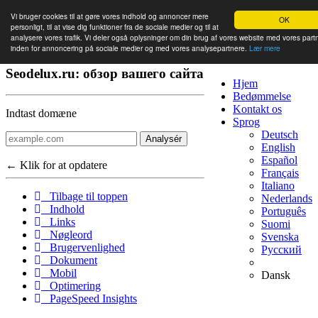
Vi bruger cookies til at gøre vores indhold og annoncer mere
OK
personligt, til at vise dig funktioner fra de sociale medier og til at
analysere vores trafik. Vi deler også oplysninger om din brug af vores website med vores part
inden for annoncering på sociale medier og med vores analysepartnere.
Lær mere
Seodelux.ru: обзор вашего сайта
Hjem
Bedømmelse
Kontakt os
Indtast domæne
Sprog
Deutsch
Analysér
English
Español
← Klik for at opdatere
Français
Italiano
Tilbage til toppen
Nederlands
Indhold
Português
Links
Suomi
Nøgleord
Svenska
Brugervenlighed
Русский
Dokument
Mobil
Dansk
Optimering
PageSpeed Insights