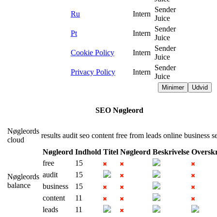
Sender
Ru
Intern
Juice
Sender
Pt
Intern
Juice
Sender
Cookie Policy
Intern
Juice
Sender
Privacy Policy
Intern
Juice
Minimer
Udvid
SEO Nøgleord
Nøgleords
results
audit
seo
content
free
from
leads
online
business
s
cloud
Nøgleord
Indhold
Titel
Nøgleord
Beskrivelse
Overskr
free
15
audit
15
Nøgleords
balance
business
15
content
11
leads
11