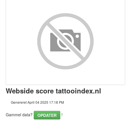
Indhold
Links
Nøgleord
Brugervenlighed
Dokument
Mobil
Optimering
Webside score tattooindex.nl
PageSpeed Insights
Genereret April 04 2025 17:18 PM
Gammel data?
!
OPDATER