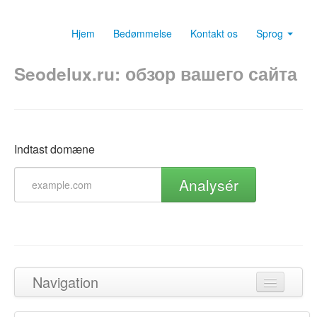
Hjem
Bedømmelse
Kontakt os
Sprog
Seodelux.ru: обзор вашего сайта
Indtast domæne
Analysér
Navigation
Tilbage til toppen