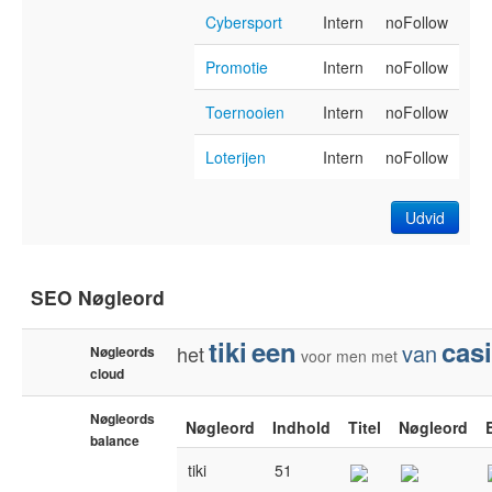
Cybersport
Intern
noFollow
Promotie
Intern
noFollow
Toernooien
Intern
noFollow
Loterijen
Intern
noFollow
Udvid
SEO Nøgleord
tiki
een
cas
van
het
Nøgleords
voor
men
met
cloud
Nøgleords
Nøgleord
Indhold
Titel
Nøgleord
balance
tiki
51