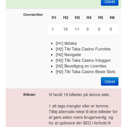
Udvid
Overskrifter
H1
H2
H3
H4
H5
H6
1
15
11
0
0
0
[H1] tikitaka
[H2] Tiki Taka Casino Functies
[H2] Navigatie
[H2] Tiki Taka Casino Inloggen
[H2] Beveiliging en Licenties
[H2] Tiki Taka Casino Beste Slots
Udvid
Vi fandt 19 billeder på denne side.
Billeder
1 alt tags mangler eller er tomme.
Tilføj alternativ tekst til dine billeder for
at gøre siden mere brugervenlig, og
for at optimere din SEO i forhold til