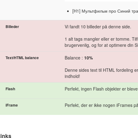
[H1] Мультфильм про Синий тра
Vi fandt 10 billeder på denne side.
Billeder
1 alt tags mangler eller er tomme. Tilfø
brugervenlig, og for at optimere din S
Balance :
10%
Text/HTML balance
Denne sides text til HTML fordeling e
indhold!
Perfekt, ingen Flash objekter er bleve
Flash
Perfekt, der er ikke nogen iFrames på
iFrame
inks