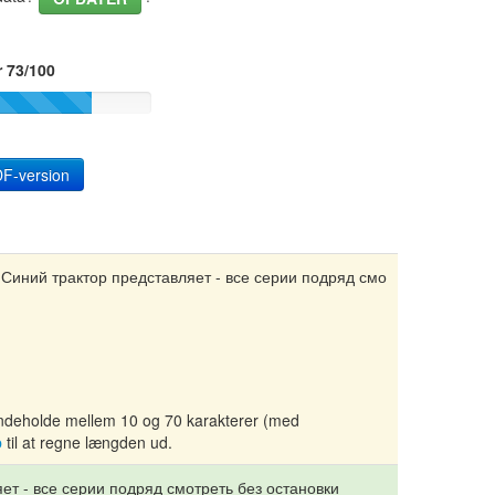
r 73/100
F-version
 Синий трактор представляет - все серии подряд смо
l indeholde mellem 10 og 70 karakterer (med
b
til at regne længden ud.
ет - все серии подряд смотреть без остановки