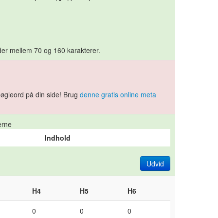
lder mellem 70 og 160 karakterer.
 nøgleord på din side! Brug
denne gratis online meta
.
erne
Indhold
Udvid
H4
H5
H6
0
0
0