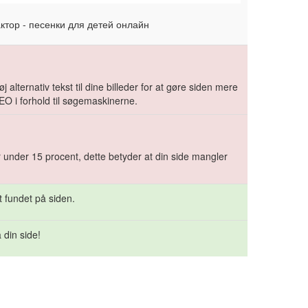
ктор - песенки для детей онлайн
j alternativ tekst til dine billeder for at gøre siden mere
EO i forhold til søgemaskinerne.
r under 15 procent, dette betyder at din side mangler
t fundet på siden.
 din side!