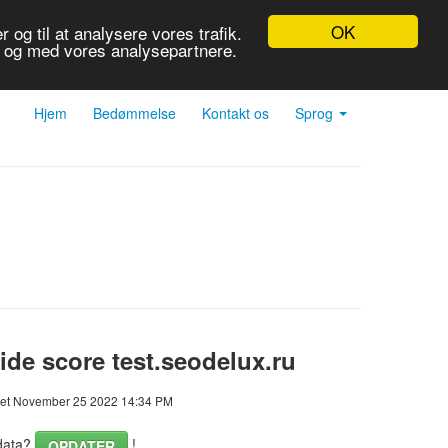
OK
 og til at analysere vores trafik.
r og med vores analysepartnere.
Hjem
Bedømmelse
Kontakt os
Sprog
de score test.seodelux.ru
et November 25 2022 14:34 PM
data?
!
OPDATER