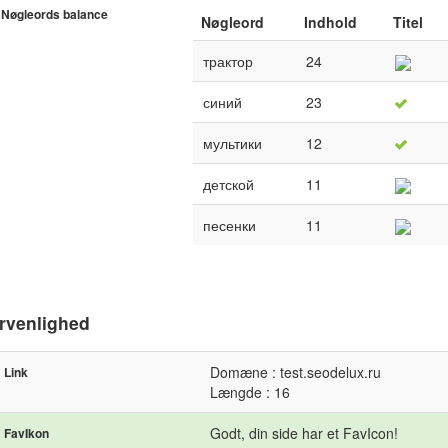
Nøgleords balance
Nøgleord
Indhold
Titel
трактор
24
синий
23
мультики
12
детской
11
песенки
11
rvenlighed
Domæne : test.seodelux.ru
Link
Længde : 16
Godt, din side har et FavIcon!
FavIkon