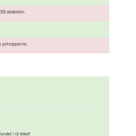
 CSS skabelon.
 principperne.
undet i rå tekst!