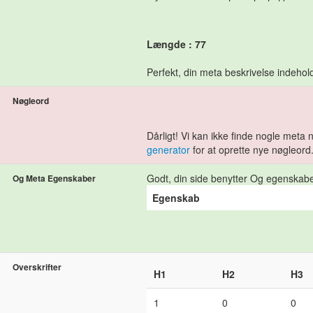
Længde : 77
Perfekt, din meta beskrivelse indeho
Nøgleord
Dårligt! Vi kan ikke finde nogle meta
generator
for at oprette nye nøgleord
Godt, din side benytter Og egenskab
Og Meta Egenskaber
Egenskab
Overskrifter
H1
H2
H3
1
0
0