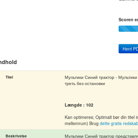
Scoren e
Hent PD
ndhold
Мультики Синий трактор - Мультики
Titel
треть без остановки
Længde : 102
Kan optimeres; Optimalt bør din tite
mellemrum) Brug
dette gratis redska
Мультики Синий трактор представля
Beskrivelse