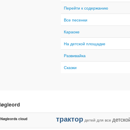
Перейти к содержанию
Все песенки
Караоке
На детской площадке
Развивайка
Сказки
øgleord
трактор
детско
Nøgleords cloud
детей
для
все