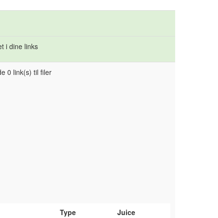
 i dine links
 0 link(s) til filer
Type
Juice