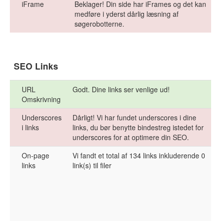
iFrame
Beklager! Din side har iFrames og det kan
medføre i yderst dårlig læsning af
søgerobotterne.
SEO Links
URL
Godt. Dine links ser venlige ud!
Omskrivning
Underscores
Dårligt! Vi har fundet underscores i dine
i links
links, du bør benytte bindestreg istedet for
underscores for at optimere din SEO.
On-page
Vi fandt et total af 134 links inkluderende 0
links
link(s) til filer