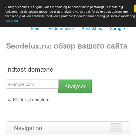
Vi bruger cookies til at gøre vores indhold og annoncer mere personligt, til at vise dig
funktioner fra de sociale medier og til at analysere vores trafik. Vi deler også oplysninger
om din brug af vores website med vores partnere inden for annoncering på sociale medier og
Lær mere
Hjem
Bedømmelse
Kontakt os
Sprog
Seodelux.ru: обзор вашего сайта
Indtast domæne
Analysér
← Klik for at opdatere
Navigation