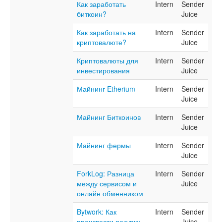
Как заработать
Intern
Sender
биткоин?
Juice
Как заработать на
Intern
Sender
криптовалюте?
Juice
Криптовалюты для
Intern
Sender
инвестирования
Juice
Майнинг Etherium
Intern
Sender
Juice
Майнинг Биткоинов
Intern
Sender
Juice
Майнинг фермы
Intern
Sender
Juice
ForkLog: Разница
Intern
Sender
между сервисом и
Juice
онлайн обменником
Bytwork: Как
Intern
Sender
произвести покупку
Juice