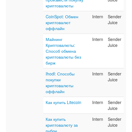
криптовалюты
CoinSpot: Обмен
Intern
Sender
криптовалют
Juice
оффлайн
Майнинг
Intern
Sender
Криптовалюты:
Juice
Способ обмена
криптовалюты без
бирж
Ihodl: Способы
Intern
Sender
покупки
Juice
криптовалюты
оффлайн
Как купить Litecoin
Intern
Sender
Juice
Как купить
Intern
Sender
криптовалюту за
Juice
рубли