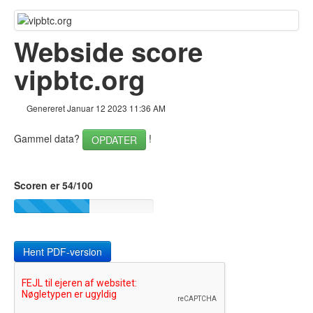
Tilbage til toppen
Indhold
Webside score
Links
vipbtc.org
Nøgleord
Genereret Januar 12 2023 11:36 AM
Brugervenlighed
Gammel data?
!
OPDATER
Dokument
Mobil
Scoren er 54/100
Optimering
PageSpeed Insights
Hent PDF-version