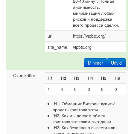
20-40 минут. Полная 
анонимность, 
минимизация любых 
рисков и поддержка 
всего процесса сделки.
url
https://vipbtc.org/
site_name
vipbtc.org
Minimer
Udvid
Overskrifter
H1
H2
H3
H4
H5
H6
1
4
0
0
0
0
[H1] Обменник Биткоин: купить/
продать криптовалюты
[H2] Как мы делаем обмен
криптовалют таким выгодным
[H2] Как безопасно вывести или
купить криптовалюту