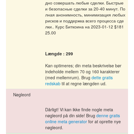
дно совершать любые сделки. Быстрые
и безопасные сделки за 20-40 минут. По
лная анонимность, минимизация любых
рисков и поддержка всего процесса сде
лки.. Курс Биткоина на 2023-01-12 $181
25.00
Længde : 299
Kan optimeres; din meta beskrivelse bør
indeholde mellem 70 og 160 karakterer
(med mellemrum). Brug
dette gratis
redskab
til at regne længden ud.
Nøgleord
Dårligt! Vi kan ikke finde nogle meta
nøgleord på din side! Brug
denne gratis
online meta generator
for at oprette nye
nøgleord.