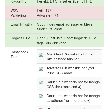
Kryptering
Perfekt. Dit Charset er tildelt UTF-8.
W3C
Fejl : 137
Validering
Advarsler : 74
Email Privatliv
Godt! Ingen email adresser er blevet
fundet i rå tekst!
Udgået HTML
Godt! Vi har ikke fundet udgåede HTML
tags i din kildekode
Hastigheds
Alle tiders! Din webside bruger
Tips
ikke nestede tabeller.
Advarsel! Din webside benytter
inline CSS kode!
Dårligt, din webside har for mange
CSS filer (mere end 4).
Dårligt, din webside har for mange
JavaScript filer (mere end 6).