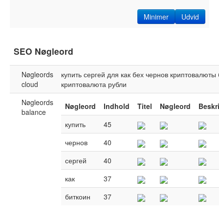
Minimer
Udvid
SEO Nøgleord
Nøgleords
купить
сергей
для
как
бех
чернов
криптовалюты
cloud
криптовалюта
рубли
Nøgleords
Nøgleord
Indhold
Titel
Nøgleord
Beskr
balance
купить
45
чернов
40
сергей
40
как
37
биткоин
37