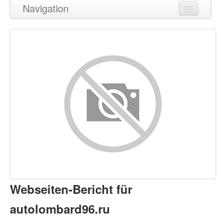
Navigation
Zurück zum Seitenanfang
Inhalt
Links
Suchbegriffe
Benutzerfreundlichkeit
Dokument
Mobile
Optimierung
Webseiten-Bericht für
PageSpeed Insights
autolombard96.ru