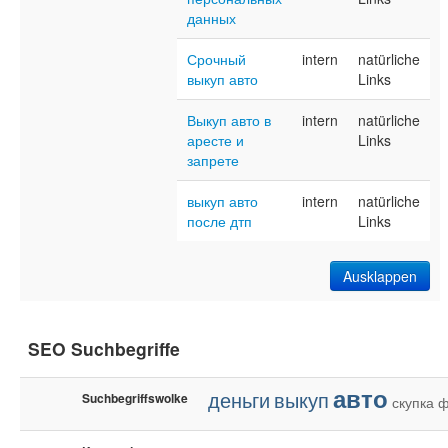
данных
Срочный
intern
natürliche
выкуп авто
Links
Выкуп авто в
intern
natürliche
аресте и
Links
запрете
выкуп авто
intern
natürliche
после дтп
Links
Ausklappen
SEO Suchbegriffe
авто
деньги
выкуп
Suchbegriffswolke
скупка
ф