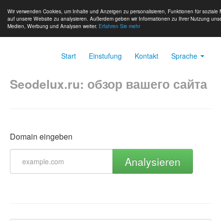
Wir verwenden Cookies, um Inhalte und Anzeigen zu personalisieren, Funktionen für soziale 
auf unsere Website zu analysieren. Außerdem geben wir Informationen zu Ihrer Nutzung unse
Medien, Werbung und Analysen weiter.
Erfahren Sie mehr
Start
Einstufung
Kontakt
Sprache
Seodelux.ru: обзор вашего сайта
Domain eingeben
Analysieren