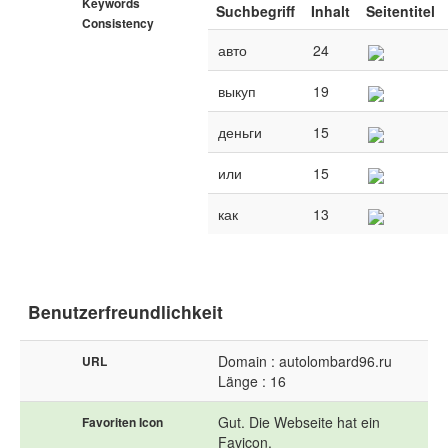
Keywords
Suchbegriff
Inhalt
Seitentitel
Consistency
авто
24
выкуп
19
деньги
15
или
15
как
13
Benutzerfreundlichkeit
Domain : autolombard96.ru
URL
Länge : 16
Gut. Die Webseite hat ein
Favoriten Icon
Favicon.