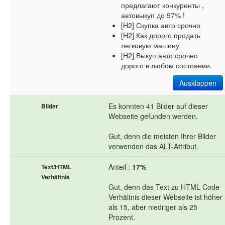
предлагают конкуренты , ​​​​​​​
автовыкуп до 97% !
[H2] Скупка авто срочно
[H2] Как дорого продать
легковую машину
[H2] Выкуп авто срочно
дорого в любом состоянии.
Ausklappen
Es konnten 41 Bilder auf dieser
Bilder
Webseite gefunden werden.
Gut, denn die meisten Ihrer Bilder
verwenden das ALT-Attribut.
Anteil :
17%
Text/HTML
Verhältnis
Gut, denn das Text zu HTML Code
Verhältnis dieser Webseite ist höher
als 15, aber niedriger als 25
Prozent.