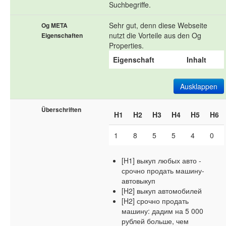
Suchbegriffe.
Sehr gut, denn diese Webseite
Og META
nutzt die Vorteile aus den Og
Eigenschaften
Properties.
Eigenschaft
Inhalt
Ausklappen
Überschriften
H1
H2
H3
H4
H5
H6
1
8
5
5
4
0
[H1] выкуп любых авто -
срочно продать машину-
автовыкуп
[H2] выкуп автомобилей
[H2] срочно продать
машину: дадим на 5 000
рублей больше, чем