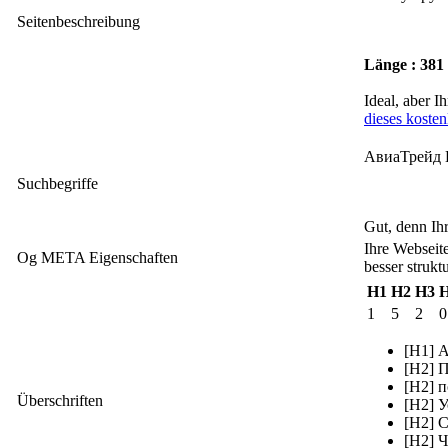
Seitenbeschreibung
Länge : 381
Ideal, aber I
dieses koste
АвиаТрейд К
Suchbegriffe
Gut, denn Ihr
Ihre Webseit
Og META Eigenschaften
besser strukt
H1
H2
H3
1
5
2
0
[H1] 
[H2] 
[H2] 
Überschriften
[H2] 
[H2] 
[H2] 