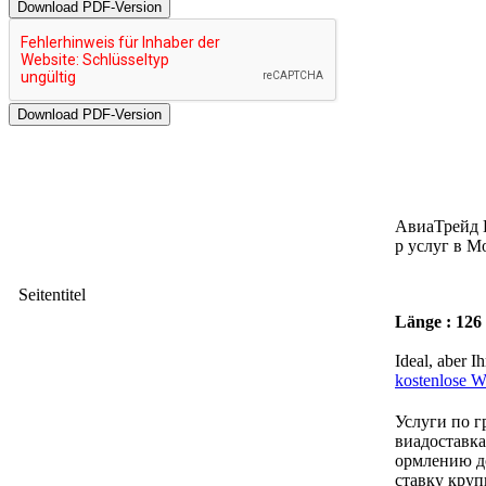
Download PDF-Version
АвиаТрейд К
р услуг в М
Seitentitel
Länge : 126
Ideal, aber I
kostenlose 
Услуги по г
виадоставка
ормлению д
ставку круп