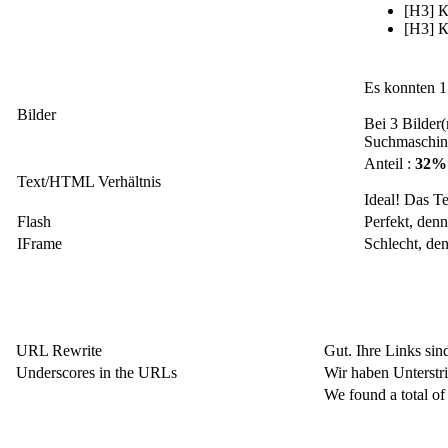
[H3] 
[H3] 
Es konnten 1
Bilder
Bei 3 Bilder(
Suchmaschin
Anteil :
32%
Text/HTML Verhältnis
Ideal! Das T
Flash
Perfekt, denn
IFrame
Schlecht, de
URL Rewrite
Gut. Ihre Links sin
Underscores in the URLs
Wir haben Unterstri
We found a total of 