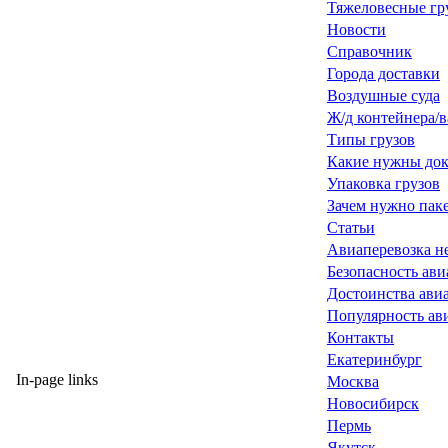
Тяжеловесные гр
Новости
Справочник
Города доставки
Воздушные суда
Ж/д контейнера/
Типы грузов
Какие нужны док
Упаковка грузов
Зачем нужно паке
Статьи
Авиаперевозка н
Безопасность ави
Достоинства ави
Популярность ав
Контакты
Екатеринбург
In-page links
Москва
Новосибирск
Пермь
Якутск