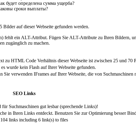
Как будет определена сумма ущерба?
Каковы сроки выплаты?
5 Bilder auf dieser Webseite gefunden werden.
n) fehlt ein ALT-Attribut. Fügen Sie ALT-Attribute zu Ihren Bildern, u
en zugänglich zu machen.
ext zu HTML Code Verhältnis dieser Webseite ist zwischen 25 und 70 P
 es wurde kein Flash auf Ihrer Webseite gefunden.
nn Sie verwenden IFrames auf Ihrer Webseite, die von Suchmaschinen n
SEO Links
d für Suchmaschinen gut lesbar (sprechende Links)!
che in Ihren Links entdeckt. Benutzen Sie zur Optimierung besser Binde
104 links including 6 link(s) to files