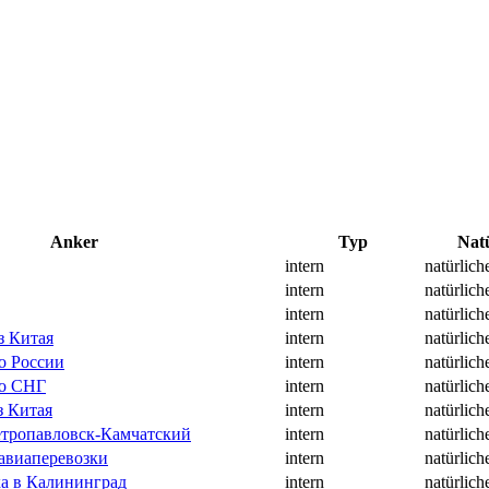
Anker
Typ
Natü
intern
natürlich
intern
natürlich
intern
natürlich
з Китая
intern
natürlich
о России
intern
natürlich
по СНГ
intern
natürlich
з Китая
intern
natürlich
тропавловск-Камчатский
intern
natürlich
авиаперевозки
intern
natürlich
ка в Калининград
intern
natürlich