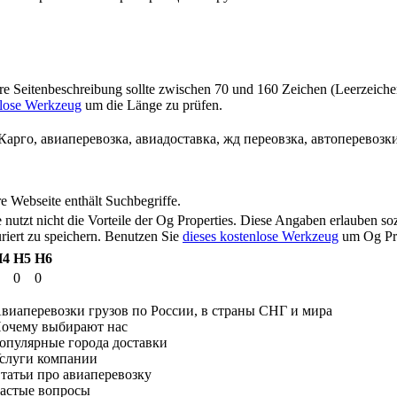
hre Seitenbeschreibung sollte zwischen 70 und 160 Zeichen (Leerzeiche
nlose Werkzeug
um die Länge zu prüfen.
арго, авиаперевозка, авиадоставка, жд переовзка, автоперевозки
e Webseite enthält Suchbegriffe.
e nutzt nicht die Vorteile der Og Properties. Diese Angaben erlauben 
uriert zu speichern. Benutzen Sie
dieses kostenlose Werkzeug
um Og Pro
H4
H5
H6
0
0
Авиаперевозки грузов по России, в страны СНГ и мира
Почему выбирают нас
популярные города доставки
Услуги компании
Статьи про авиаперевозку
Частые вопросы