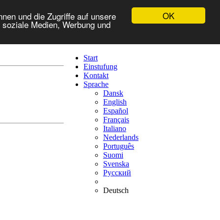
OK
nen und die Zugriffe auf unsere
r soziale Medien, Werbung und
Start
Einstufung
Kontakt
Sprache
Dansk
English
Español
Français
Italiano
Nederlands
Português
Suomi
Svenska
Русский
Deutsch