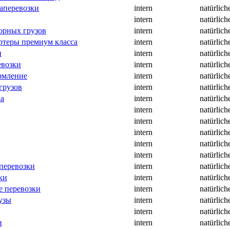
аперевозки
intern
natürlich
intern
natürlich
орных грузов
intern
natürlich
ртеры премиум класса
intern
natürlich
и
intern
natürlich
евозки
intern
natürlich
рмление
intern
natürlich
грузов
intern
natürlich
ка
intern
natürlich
intern
natürlich
intern
natürlich
intern
natürlich
intern
natürlich
intern
natürlich
перевозки
intern
natürlich
ки
intern
natürlich
 перевозки
intern
natürlich
узы
intern
natürlich
intern
natürlich
и
intern
natürlich