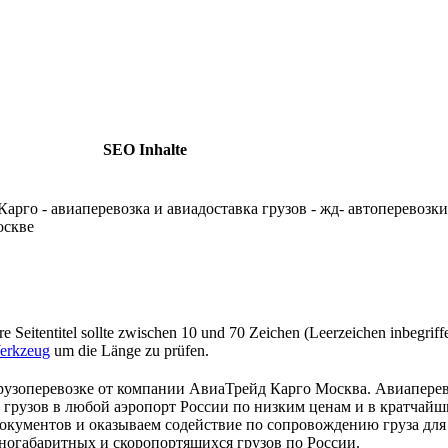
SEO Inhalte
арго - авиаперевозка и авиадоставка грузов - жд- автоперевозк
оскве
hre Seitentitel sollte zwischen 10 und 70 Zeichen (Leerzeichen inbegrif
Werkzeug
um die Länge zu prüfen.
рузоперевозке от компании АвиаТрейд Карго Москва. Авиаперево
 грузов в любой аэропорт России по низким ценам и в кратчайш
окументов и оказываем содействие по сопровождению груза для
ногабаритных и скоропортящихся грузов по России.