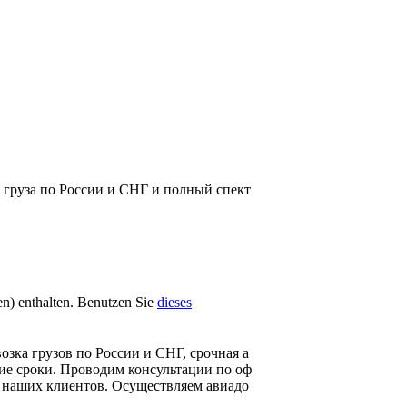
и груза по России и СНГ и полный спект
fen) enthalten. Benutzen Sie
dieses
зка грузов по России и СНГ, срочная а
ие сроки. Проводим консультации по оф
 наших клиентов. Осуществляем авиадо