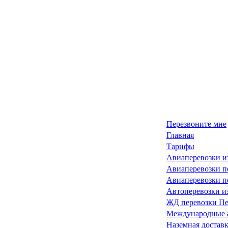
Перезвоните мне
Главная
Тарифы
Авиаперевозки и
Авиаперевозки п
Авиаперевозки 
Автоперевозки и
ЖД перевозки Пе
Международные 
Наземная достав