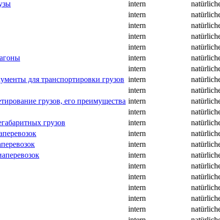
узы
intern
natürlich
intern
natürlich
intern
natürlich
intern
natürlich
intern
natürlich
вагоны
intern
natürlich
intern
natürlich
ументы для транспортировки грузов
intern
natürlich
intern
natürlich
тирование грузов, его преимущества
intern
natürlich
intern
natürlich
егабаритных грузов
intern
natürlich
аперевозок
intern
natürlich
аперевозок
intern
natürlich
иаперевозок
intern
natürlich
intern
natürlich
intern
natürlich
intern
natürlich
intern
natürlich
intern
natürlich
intern
natürlich