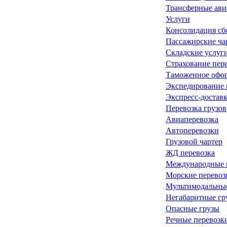
Трансферные ави
Услуги
Консолидация сб
Пассажирские ча
Складские услуг
Страхование пер
Таможенное офо
Экспедирование 
Экспресс-достав
Перевозка грузов
Авиаперевозка
Автоперевозки
Грузовой чартер
ЖД перевозка
Международные 
Морские перевоз
Мультимодальные
Негабаритные гр
Опасные грузы
Речные перевозк