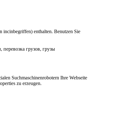
n incinbegriffen) enthalten. Benutzen Sie
, перевозка грузов, грузы
sozialen Suchmaschinenrobotern Ihre Webseite
perties zu erzeugen.