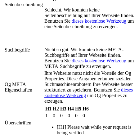
Seitenbeschreibung
Schlecht. Wir konnten keine
Seitenbeschreibung auf Ihrer Webseite finden.
Benutzen Sie
dieses kostenlose Werkzeug
um
eine Seitenbeschreibung zu erzeugen.
Nicht so gut. Wir konnten keine META-
Suchbegriffe
Suchbegriffe auf Ihrer Webseite finden.
Benutzen Sie
dieses kostenlose Werkzeug
um
META-Suchbegriffe zu erzeugen.
Ihre Webseite nutzt nicht die Vorteile der Og
Properties. Diese Angaben erlauben sozialen
Og META
Suchmaschinenrobotern Ihre Webseite besser
Eigenschaften
strukturiert zu speichern. Benutzen Sie
dieses
kostenlose Werkzeug
um Og Properties zu
erzeugen.
H1
H2
H3
H4
H5
H6
1
0
0
0
0
0
Überschriften
[H1] Please wait while your request is
being verified...