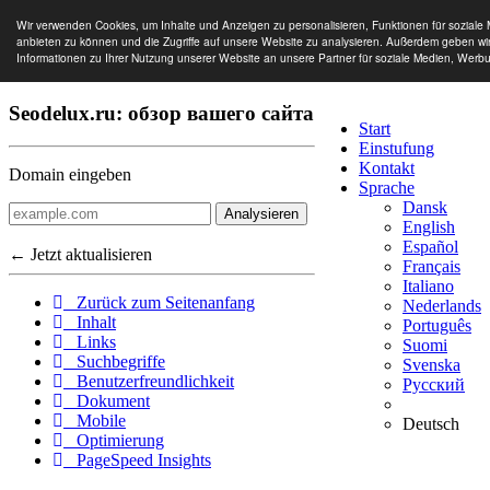
Wir verwenden Cookies, um Inhalte und Anzeigen zu personalisieren, Funktionen für soziale
anbieten zu können und die Zugriffe auf unsere Website zu analysieren. Außerdem geben wi
Informationen zu Ihrer Nutzung unserer Website an unsere Partner für soziale Medien, Werb
Seodelux.ru: обзор вашего сайта
Start
Einstufung
Kontakt
Domain eingeben
Sprache
Dansk
Analysieren
English
Español
← Jetzt aktualisieren
Français
Italiano
Zurück zum Seitenanfang
Nederlands
Inhalt
Português
Links
Suomi
Suchbegriffe
Svenska
Benutzerfreundlichkeit
Русский
Dokument
Mobile
Deutsch
Optimierung
PageSpeed Insights