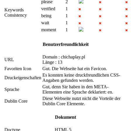
please
2
verified
1
Keywords
Consistency
being
1
wait
1
moment
1
Benutzerfreundlichkeit
Domain : chichaplay.pl
URL
Länge : 13
Favoriten Icon
Gut. Die Webseite hat ein Favicon.
Es konnten keine druckfreundlichen CSS-
Druckeigenschaften
Angaben gefunden werden.
Gut, denn Sie haben in den META-
Sprache
Elementen eine Sprache deklariert: en.
Diese Webseite nutzt nicht die Vorteile der
Dublin Core
Dublin Core Elemente.
Dokument
Doctype
HTML 5