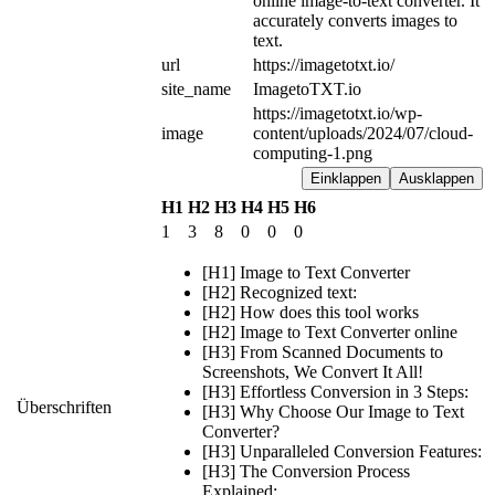
online image-to-text converter. It 
accurately converts images to 
text.
url
https://imagetotxt.io/
site_name
ImagetoTXT.io
https://imagetotxt.io/wp-
image
content/uploads/2024/07/cloud-
computing-1.png
Einklappen
Ausklappen
H1
H2
H3
H4
H5
H6
1
3
8
0
0
0
[H1] Image to Text Converter
[H2] Recognized text:
[H2] How does this tool works
[H2] Image to Text Converter online
[H3] From Scanned Documents to
Screenshots, We Convert It All!
[H3] Effortless Conversion in 3 Steps:
Überschriften
[H3] Why Choose Our Image to Text
Converter?
[H3] Unparalleled Conversion Features:
[H3] The Conversion Process
Explained: