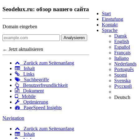
Seodelux.ru: обзор вашего сайта
Start
Einstufung
Kontakt
Domain eingeben
Sprache
Dansk
Analysieren
English
Español
← Jetzt aktualisieren
Français
Italiano
Zurück zum Seitenanfang
Nederlands
Inhalt
Português
Links
Suomi
Suchbegriffe
Svenska
Benutzerfreundlichkeit
Русский
Dokument
Mobile
Deutsch
Optimierung
PageSpeed Insights
Navigation
Zurück zum Seitenanfang
Inhalt