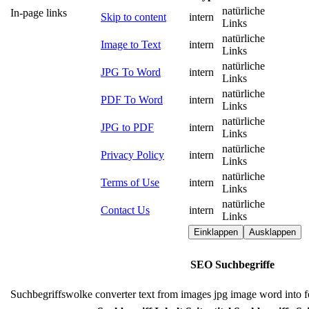
natürliche
In-page links
Skip to content
intern
Links
natürliche
Image to Text
intern
Links
natürliche
JPG To Word
intern
Links
natürliche
PDF To Word
intern
Links
natürliche
JPG to PDF
intern
Links
natürliche
Privacy Policy
intern
Links
natürliche
Terms of Use
intern
Links
natürliche
Contact Us
intern
Links
Einklappen
Ausklappen
SEO Suchbegriffe
Suchbegriffswolke
converter
text
from
images
jpg
image
word
into
f