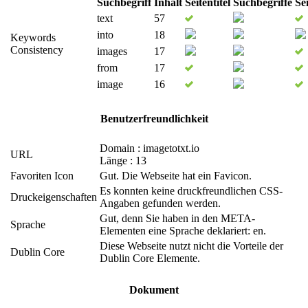
Suchbegriff
Inhalt
Seitentitel
Suchbegriffe
Se
text
57
into
18
Keywords
Consistency
images
17
from
17
image
16
Benutzerfreundlichkeit
Domain : imagetotxt.io
URL
Länge : 13
Favoriten Icon
Gut. Die Webseite hat ein Favicon.
Es konnten keine druckfreundlichen CSS-
Druckeigenschaften
Angaben gefunden werden.
Gut, denn Sie haben in den META-
Sprache
Elementen eine Sprache deklariert: en.
Diese Webseite nutzt nicht die Vorteile der
Dublin Core
Dublin Core Elemente.
Dokument