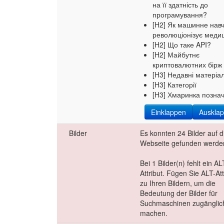
на її здатність до
програмування?
[H2] Як машинне нав
революціонізує меди
[H2] Що таке API?
[H2] Майбутнє
криптовалютних бірж
[H3] Недавні матеріа
[H3] Категорії
[H3] Хмаринка позна
Einklappen
Auskla
Bilder
Es konnten 24 Bilder auf d
Webseite gefunden werde
Bei 1 Bilder(n) fehlt ein AL
Attribut. Fügen Sie ALT-Att
zu Ihren Bildern, um die
Bedeutung der Bilder für
Suchmaschinen zugänglic
machen.