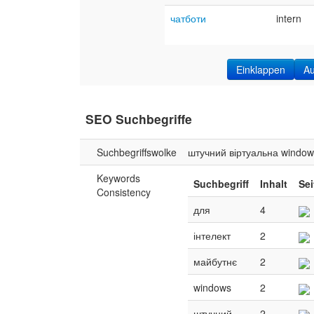
чатботи
intern
Einklappen
A
SEO Suchbegriffe
Suchbegriffswolke
штучний
віртуальна
window
Keywords
Suchbegriff
Inhalt
Sei
Consistency
для
4
інтелект
2
майбутнє
2
windows
2
штучний
2