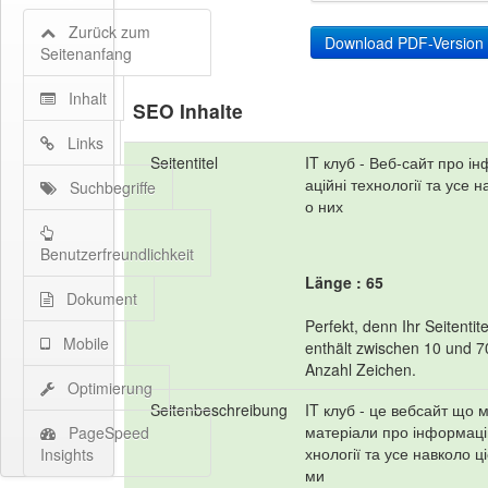
Zurück zum
Seitenanfang
Inhalt
SEO Inhalte
Links
Seitentitel
IT клуб - Веб-сайт про і
аційні технології та усе 
Suchbegriffe
о них
Benutzerfreundlichkeit
Länge : 65
Dokument
Perfekt, denn Ihr Seitentite
Mobile
enthält zwischen 10 und 7
Anzahl Zeichen.
Optimierung
Seitenbeschreibung
IT клуб - це вебсайт що м
матеріали про інформаці
PageSpeed
хнології та усе навколо ці
Insights
ми