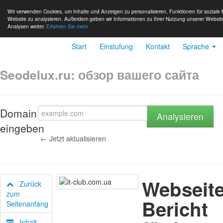
Wir verwenden Cookies, um Inhalte und Anzeigen zu personalisieren, Funktionen für soziale
Website zu analysieren. Außerdem geben wir Informationen zu Ihrer Nutzung unserer Websit
Analysen weiter.
Erfahren Sie mehr
Start
Einstufung
Kontakt
Sprache
Seodelux.ru: обзор вашего сайта
Domain
Analysieren
eingeben
← Jetzt aktualisieren
Webseite
Zurück
zum
Bericht
Seitenanfang
Inhalt