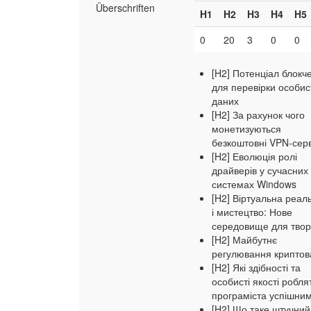
Überschriften
H1
H2
H3
H4
H5
0
20
3
0
0
[H2] Потенціал блокч
для перевірки особис
даних
[H2] За рахунок чого
монетизуються
безкоштовні VPN-сер
[H2] Еволюція ролі
драйверів у сучасних
системах Windows
[H2] Віртуальна реаль
і мистецтво: Нове
середовище для твор
[H2] Майбутнє
регулювання крипто
[H2] Які здібності та
особисті якості робля
програміста успішни
[H2] Що таке штучний