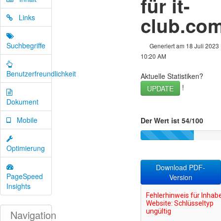
für it-
club.co
Links
Suchbegriffe
Generiert am 18 Juli 2023
10:20 AM
Benutzerfreundlichkeit
Aktuelle Statistiken?
!
UPDATE
Dokument
Mobile
Der Wert ist 54/100
Optimierung
Download PDF-
PageSpeed
Version
Insights
Navigation