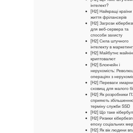
інтелект?
[H2] Найкращі країни
життя фрілансерів
[H2] Загрози кібербе
для веб-сервера та
способи захисту
[H2] Сила штучного
інтелекту в маркетинг
[H2] Майбутнє майнін
криптовалют
[H2] Блокчейн і
нерухомість: Революц
операціях з нерухомі
[H2] Переваги хмарн
сховищ для малого б
[H2] Як розробники П
сприяють збільшенн
терміну служби SSD
[H2] Що таке кібербул
[H2] Ризики кібербезп
епоху соціальних ме
[H2] Як вік людини в