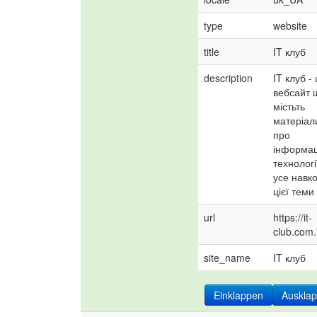
type
website
title
IT клуб
description
IT клуб - 
вебсайт 
містьть 
матеріали
про 
інформаці
технології
усе навко
цієї теми
url
https://it-
club.com.
site_name
IT клуб
Einklappen
Auskla