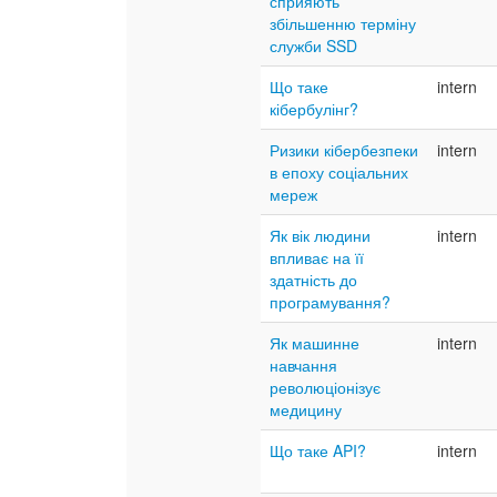
сприяють
збільшенню терміну
служби SSD
Що таке
intern
кібербулінг?
Ризики кібербезпеки
intern
в епоху соціальних
мереж
Як вік людини
intern
впливає на її
здатність до
програмування?
Як машинне
intern
навчання
революціонізує
медицину
Що таке API?
intern