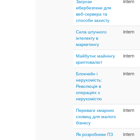
Загрози
intern
кібербезпеки для
веб-сервера та
способи захисту
Сила штучного
intern
інтелекту в
маркетингу
Майбутнє майнінгу
intern
криптовалют
Блокчейн і
intern
нерухомість:
Революція в
операціях з
нерухомістю
Переваги хмарних
intern
сховищ для малого
бізнесу
Як розробники ПЗ
intern