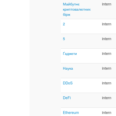
Майбутнє
intern
криптовалютних
бірж
2
intern
5
intern
Ґаджети
intern
Наука
intern
DDoS
intern
DeFi
intern
Ethereum
intern