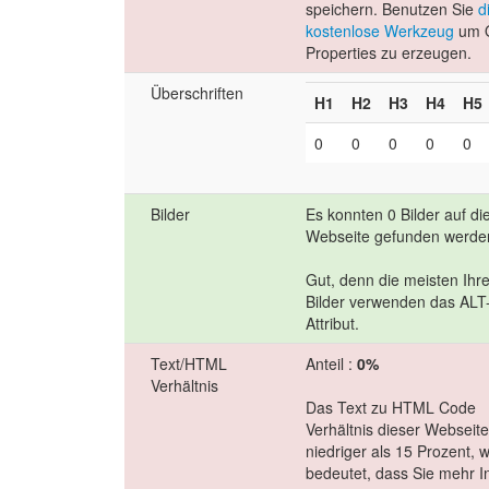
speichern. Benutzen Sie
d
kostenlose Werkzeug
um 
Properties zu erzeugen.
Überschriften
H1
H2
H3
H4
H5
0
0
0
0
0
Bilder
Es konnten 0 Bilder auf di
Webseite gefunden werde
Gut, denn die meisten Ihre
Bilder verwenden das ALT
Attribut.
Text/HTML
Anteil :
0%
Verhältnis
Das Text zu HTML Code
Verhältnis dieser Webseite 
niedriger als 15 Prozent, 
bedeutet, dass Sie mehr I