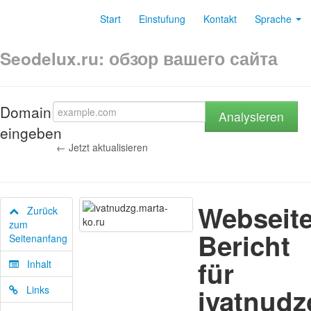
Start
Einstufung
Kontakt
Sprache
Seodelux.ru: обзор вашего сайта
Domain
Analysieren
eingeben
← Jetzt aktualisieren
Webseite
Zurück
zum
Bericht
Seitenanfang
für
Inhalt
ivatnudz
Links