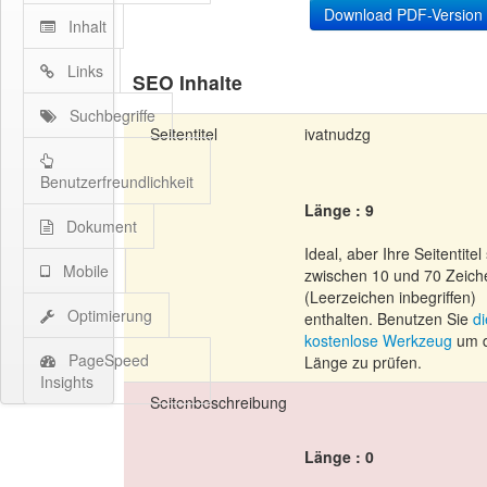
Inhalt
Links
SEO Inhalte
Suchbegriffe
Seitentitel
ivatnudzg
Benutzerfreundlichkeit
Länge : 9
Dokument
Ideal, aber Ihre Seitentitel 
Mobile
zwischen 10 und 70 Zeich
(Leerzeichen inbegriffen)
Optimierung
enthalten. Benutzen Sie
d
kostenlose Werkzeug
um d
PageSpeed
Länge zu prüfen.
Insights
Seitenbeschreibung
Länge : 0