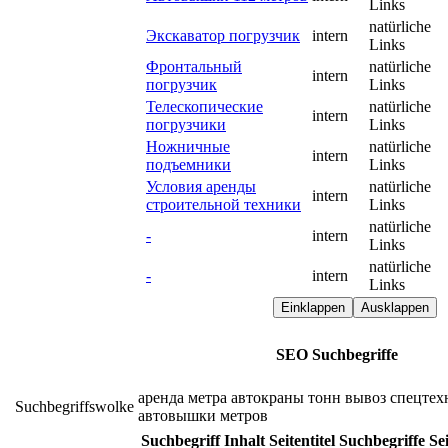
Links
natürliche
Экскаватор погрузчик
intern
Links
Фронтальный
natürliche
intern
погрузчик
Links
Телескопические
natürliche
intern
погрузчики
Links
Ножничные
natürliche
intern
подъемники
Links
Условия аренды
natürliche
intern
строительной техники
Links
natürliche
-
intern
Links
natürliche
-
intern
Links
Einklappen
Ausklappen
SEO Suchbegriffe
аренда
метра
автокраны
тонн
вывоз
спецтех
Suchbegriffswolke
автовышки
метров
Suchbegriff
Inhalt
Seitentitel
Suchbegriffe
Se