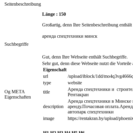
Seitenbeschreibung
Länge : 150
Großartig, denn Ihre Seitenbeschreibung enthäl
аренда спецтехники минск
Suchbegriffe
Gut, denn Ihre Webseite enthält Suchbegriffe.
Sehr gut, denn diese Webseite nutzt die Vorteile
Eigenschaft
url
/upload/iblock/1dd/mo4q3vg466
type
website
Аренда спецтехники и  строите
Og META
title
Рентакран
Eigenschaften
Аренда спецтехники в Минске и
description
аренду.Почасовая оплата.Аренд
автопарк спецтехники
image
https://rentakran.by/upload/pho
H1
H2
H3
H4
H5
H6