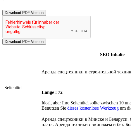
Download PDF-Version
SEO Inhalte
Аренда спецтехники и строительной техник
Seitentitel
Länge : 72
Ideal, aber Ihre Seitentitel sollte zwischen 10 u
Benutzen Sie
dieses kostenlose Werkzeug
um die
Аренда спецтехники в Минске и Беларуси. С
плата. Аренда техники с экипажем и без. Б