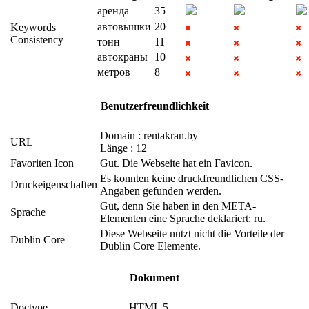
аренда
35
автовышки
20
Keywords
Consistency
тонн
11
автокраны
10
метров
8
Benutzerfreundlichkeit
Domain : rentakran.by
URL
Länge : 12
Favoriten Icon
Gut. Die Webseite hat ein Favicon.
Es konnten keine druckfreundlichen CSS-
Druckeigenschaften
Angaben gefunden werden.
Gut, denn Sie haben in den META-
Sprache
Elementen eine Sprache deklariert: ru.
Diese Webseite nutzt nicht die Vorteile der
Dublin Core
Dublin Core Elemente.
Dokument
Doctype
HTML 5