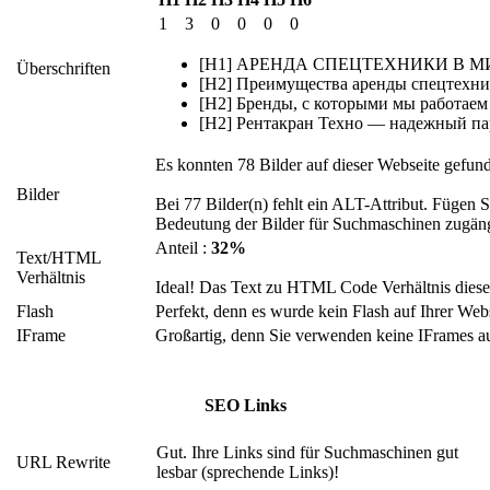
1
3
0
0
0
0
[H1] АРЕНДА СПЕЦТЕХНИКИ В 
Überschriften
[H2] Преимущества аренды спецтехн
[H2] Бренды, с которыми мы работаем
[H2] Рентакран Техно — надежный па
Es konnten 78 Bilder auf dieser Webseite gefun
Bilder
Bei 77 Bilder(n) fehlt ein ALT-Attribut. Fügen 
Bedeutung der Bilder für Suchmaschinen zugän
Anteil :
32%
Text/HTML
Verhältnis
Ideal! Das Text zu HTML Code Verhältnis dieser
Flash
Perfekt, denn es wurde kein Flash auf Ihrer Web
IFrame
Großartig, denn Sie verwenden keine IFrames au
SEO Links
Gut. Ihre Links sind für Suchmaschinen gut
URL Rewrite
lesbar (sprechende Links)!