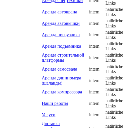
Аренда спецтехники
intern
Links
natürliche
Аренда автокрана
intern
Links
natürliche
Аренда автовышки
intern
Links
natürliche
Аренда погрузчика
intern
Links
natürliche
Аренда подъемника
intern
Links
Аренда строительной
natürliche
intern
платформы
Links
natürliche
Аренда самосвала
intern
Links
Аренда длинномера
natürliche
intern
(шаланды)
Links
natürliche
Аренда компрессора
intern
Links
natürliche
Наши работы
intern
Links
natürliche
Услуги
intern
Links
Доставка
natürliche