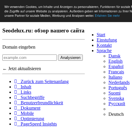
Wir verwenden Cookies, um Inhalte und Anzeigen zu personalisieren, Funktionen für sozial
die Zugriffe auf unsere Website zu analysieren. Außerdem geben wir Informationen zu Ihrer 
unsere Partner für soziale Medien, Werbung und Analysen weiter.
Erfahren Sie mehr
Seodelux.ru: обзор вашего сайта
Start
Einstufung
Kontakt
Domain eingeben
Sprache
Dansk
Analysieren
English
Español
← Jetzt aktualisieren
Français
Italiano
Zurück zum Seitenanfang
Nederlands
Inhalt
Português
Links
Suomi
Suchbegriffe
Svenska
Benutzerfreundlichkeit
Русский
Dokument
Mobile
Deutsch
Optimierung
PageSpeed Insights