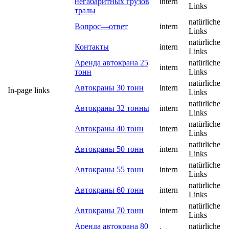
негабаритных грузов
intern
Links
тралы
natürliche
Вопрос—ответ
intern
Links
natürliche
Контакты
intern
Links
Аренда автокрана 25
natürliche
intern
тонн
Links
natürliche
Автокраны 30 тонн
intern
In-page links
Links
natürliche
Автокраны 32 тонны
intern
Links
natürliche
Автокраны 40 тонн
intern
Links
natürliche
Автокраны 50 тонн
intern
Links
natürliche
Автокраны 55 тонн
intern
Links
natürliche
Автокраны 60 тонн
intern
Links
natürliche
Автокраны 70 тонн
intern
Links
Аренда автокрана 80
natürliche