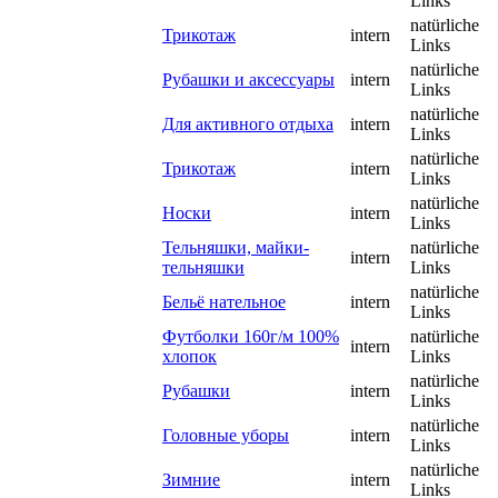
Links
natürliche
Трикотаж
intern
Links
natürliche
Рубашки и аксессуары
intern
Links
natürliche
Для активного отдыха
intern
Links
natürliche
Трикотаж
intern
Links
natürliche
Носки
intern
Links
Тельняшки, майки-
natürliche
intern
тельняшки
Links
natürliche
Бельё нательное
intern
Links
Футболки 160г/м 100%
natürliche
intern
хлопок
Links
natürliche
Рубашки
intern
Links
natürliche
Головные уборы
intern
Links
natürliche
Зимние
intern
Links