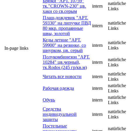
Брюки "АРТ. 10759"
natürliche
тк."CROWN-230" цв.
intern
Links
хаки со св.серым
Плащ-дождевик "АРТ.
59330" на липучке ПВД
natürliche
intern
80 мкр. пропаянные
Links
швы, золотой
Кеды летние "АРТ.
natürliche
59900" на резинке, со
intern
Links
In-page links
шнурком, цв. cерый
Полукомбинезон "АРТ.
natürliche
10284" цв.черный,
intern
Links
тк.Rodos (245 гр/кв.м)
natürliche
Читать все новости
intern
Links
natürliche
Рабочая одежда
intern
Links
natürliche
Обувь
intern
Links
Средства
natürliche
индивидуальной
intern
Links
защиты
Постельные
natürliche