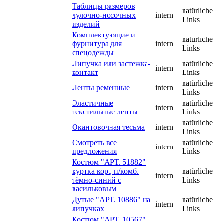
Таблицы размеров
natürliche
чулочно-носочных
intern
Links
изделий
Комплектующие и
natürliche
фурнитура для
intern
Links
спецодежды
Липучка или застежка-
natürliche
intern
контакт
Links
natürliche
Ленты ременные
intern
Links
Эластичные
natürliche
intern
текстильные ленты
Links
natürliche
Окантовочная тесьма
intern
Links
Смотреть все
natürliche
intern
предложения
Links
Костюм "АРТ. 51882"
куртка кор., п/комб.
natürliche
intern
тёмно-синий с
Links
васильковым
Дутые "АРТ. 10886" на
natürliche
intern
липучках
Links
Костюм "АРТ. 10567"