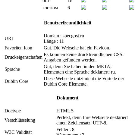
опт
16
костюм
6
Benutzerfreundlichkeit
Domain : specgost.ru
URL
Länge : 11
Favoriten Icon
Gut. Die Webseite hat ein Favicon.
Es konnten keine druckfreundlichen CSS-
Druckeigenschaften
Angaben gefunden werden.
Gut, denn Sie haben in den META-
Sprache
Elementen eine Sprache deklariert: ru.
Diese Webseite nutzt nicht die Vorteile der
Dublin Core
Dublin Core Elemente.
Dokument
Doctype
HTML 5
Perfekt, denn Ihre Webseite deklariert
Verschlüsselung
einen Zeichensatz: UTF-8.
Fehler : 8
W3C Validität
Warnungen : 7