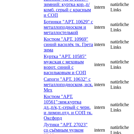
зимний: куртка кор.,п/
natürliche
intern
комб. серый с красным
Links
и СОП
Ботинки "АРТ. 10629" с
natürliche
металлоподноском и
intern
Links
металлостелькой
Костюм "АРТ. 10969"
natürliche
синий василёк тк. Грета
intern
Links
зима
Куртка "АРТ. 10585"
мужская с меховым
natürliche
intern
ворот. синий с
Links
васильковым и СОП
Сапоги "АРТ. 10632" с
natürliche
металлоподноском, иск.
intern
Links
Мех
Костюм "АРТ.
10561":зим.куртка
natürliche
дл.,п/к,т.-серый с черн.
intern
Links
и лимон.отд. и СОП тк.
Оксфорд
Дутики "АРТ. 27023"
natürliche
со съёмным чулком
intern
Links