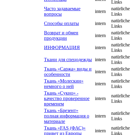
Links
Часто задаваемые
natürliche
intern
вопросы
Links
natürliche
Способы оплаты
intern
Links
Возврат и обмен
natürliche
intern
продукции
Links
natürliche
ИНФОРМАЦИЯ
intern
Links
natürliche
Ткани для спецодежды
intern
Links
Ткань «Саржа» виды и
natürliche
intern
особенности
Links
Ткань «Молескин»
natürliche
intern
немного о ней
Links
Ткань «Сукно» -
natürliche
качество проверенное
intern
Links
временем
Ткань «Брезент»
natürliche
полная информация о
intern
Links
материале
Ткань «FAS (ФАС)»
natürliche
intern
привет из Европы
Links