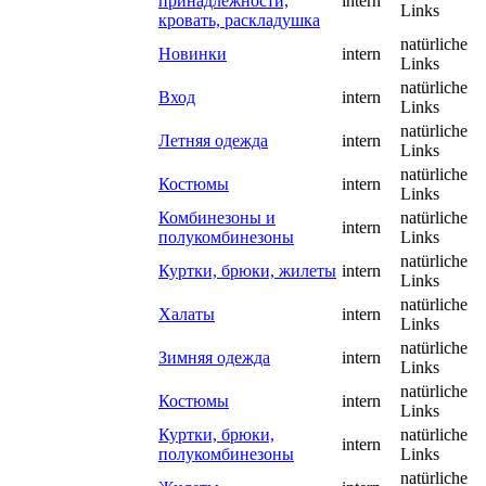
принадлежности,
intern
Links
кровать, раскладушка
natürliche
Новинки
intern
Links
natürliche
Вход
intern
Links
natürliche
Летняя одежда
intern
Links
natürliche
Костюмы
intern
Links
Комбинезоны и
natürliche
intern
полукомбинезоны
Links
natürliche
Куртки, брюки, жилеты
intern
Links
natürliche
Халаты
intern
Links
natürliche
Зимняя одежда
intern
Links
natürliche
Костюмы
intern
Links
Куртки, брюки,
natürliche
intern
полукомбинезоны
Links
natürliche