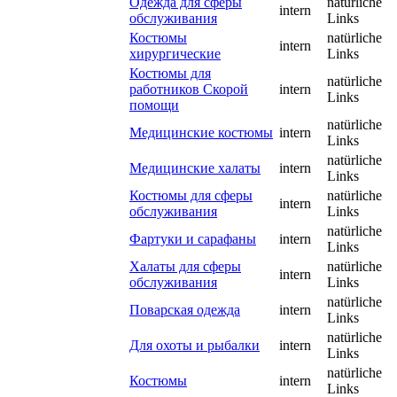
Одежда для сферы
natürliche
intern
обслуживания
Links
Костюмы
natürliche
intern
хирургические
Links
Костюмы для
natürliche
работников Скорой
intern
Links
помощи
natürliche
Медицинские костюмы
intern
Links
natürliche
Медицинские халаты
intern
Links
Костюмы для сферы
natürliche
intern
обслуживания
Links
natürliche
Фартуки и сарафаны
intern
Links
Халаты для сферы
natürliche
intern
обслуживания
Links
natürliche
Поварская одежда
intern
Links
natürliche
Для охоты и рыбалки
intern
Links
natürliche
Костюмы
intern
Links