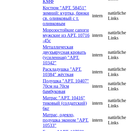
КМФ
Костюм "АРТ. 58451"
зимний: куртка, брюки
natürliche
intern
св. оливковый с т.
Links
оливковым
Морозостойкие сапоги
natürliche
мужские из АРТ. 10716
intern
Links
-45с
Металлическая
двухъярусная кровать
natürliche
intern
(усиленная) "АРТ.
Links
10342"
Раскладушка "АРТ.
natürliche
intern
10384" жёсткая
Links
Подушка "АРТ. 10407"
natürliche
70см на 70см
intern
Links
бамбуковая​
Матрас "АРТ. 10416"
natürliche
тиковый (солдатский)
intern
Links
6кг
Матрас, одеяло,
natürliche
подушка эконом "АРТ.
intern
Links
10533"