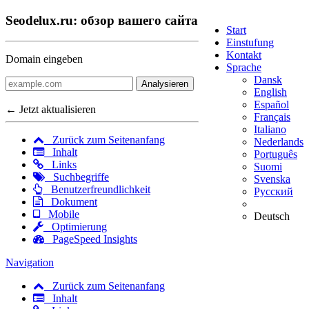
Seodelux.ru: обзор вашего сайта
Start
Einstufung
Kontakt
Domain eingeben
Sprache
Dansk
Analysieren
English
Español
← Jetzt aktualisieren
Français
Italiano
Zurück zum Seitenanfang
Nederlands
Inhalt
Português
Links
Suomi
Suchbegriffe
Svenska
Benutzerfreundlichkeit
Русский
Dokument
Mobile
Deutsch
Optimierung
PageSpeed Insights
Navigation
Zurück zum Seitenanfang
Inhalt