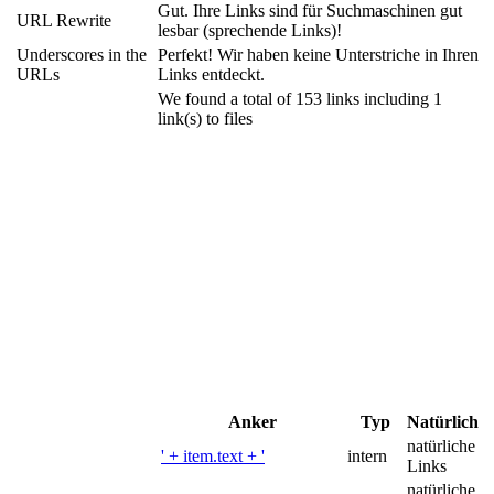
Gut. Ihre Links sind für Suchmaschinen gut
URL Rewrite
lesbar (sprechende Links)!
Underscores in the
Perfekt! Wir haben keine Unterstriche in Ihren
URLs
Links entdeckt.
We found a total of 153 links including 1
link(s) to files
Anker
Typ
Natürlich
natürliche
' + item.text + '
intern
Links
natürliche