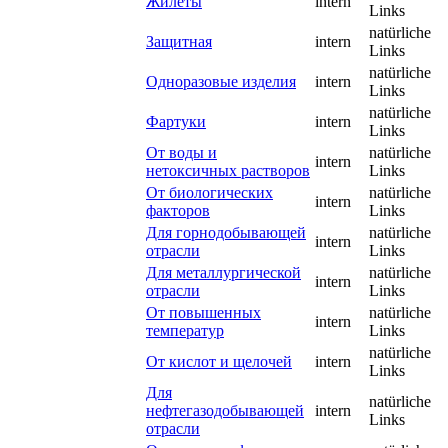
Жилеты
intern
Links
natürliche
Защитная
intern
Links
natürliche
Одноразовые изделия
intern
Links
natürliche
Фартуки
intern
Links
От воды и
natürliche
intern
нетоксичных растворов
Links
От биологических
natürliche
intern
факторов
Links
Для горнодобывающей
natürliche
intern
отрасли
Links
Для металлургической
natürliche
intern
отрасли
Links
От повышенных
natürliche
intern
температур
Links
natürliche
От кислот и щелочей
intern
Links
Для
natürliche
нефтегазодобывающей
intern
Links
отрасли