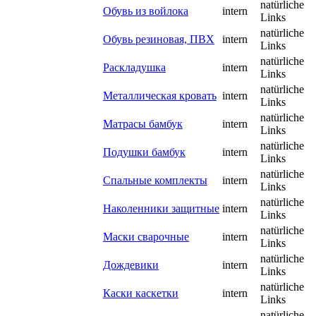
natürliche
Обувь из войлока
intern
Links
natürliche
Обувь резиновая, ПВХ
intern
Links
natürliche
Раскладушка
intern
Links
natürliche
Металлическая кровать
intern
Links
natürliche
Матрасы бамбук
intern
Links
natürliche
Подушки бамбук
intern
Links
natürliche
Спальные комплекты
intern
Links
natürliche
Наколенники защитные
intern
Links
natürliche
Маски сварочные
intern
Links
natürliche
Дождевики
intern
Links
natürliche
Каски каскетки
intern
Links
natürliche