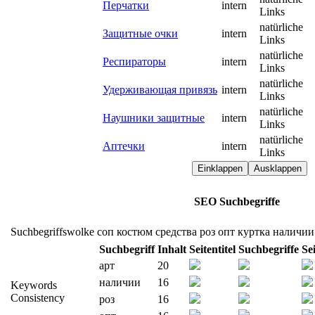
Перчатки
intern
Links
natürliche
Защитные очки
intern
Links
natürliche
Респираторы
intern
Links
natürliche
Удерживающая привязь
intern
Links
natürliche
Наушники защитные
intern
Links
natürliche
Аптечки
intern
Links
Einklappen
Ausklappen
SEO Suchbegriffe
Suchbegriffswolke
соп
костюм
средства
роз
опт
куртка
наличии
Suchbegriff
Inhalt
Seitentitel
Suchbegriffe
Se
арт
20
наличии
16
Keywords
Consistency
роз
16