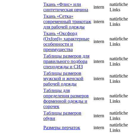
Ткань «Флис» или
natürliche
intern
синтетическая овчина
Links
Ткань «Сетка»
natürliche
современный трикотаж
intern
Links
для рабочей одежды
Ткань «Оксфорд
(Oxford)» характерные
natürliche
intern
особенности и
Links
преимущества
Таблицы размеров для
natürliche
правильного подбора
intern
Links
спецодежды и СИЗ
Таблицы размеров
natürliche
мужской и женской
intern
Links
рабочей одежды
Таблицы для
определения размеров
natürliche
intern
форменной одежды и
Links
сорочек
Таблицы размеров
natürliche
intern
обуви
Links
natürliche
Размеры перчаток
intern
Links