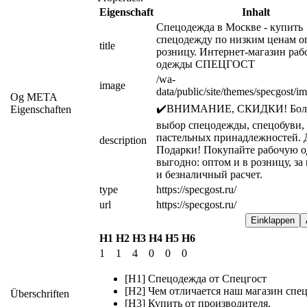
Eigenschaft
Inhalt
Спецодежда в Москве - купить 
спецодежду по низким ценам оп
title
розницу. Интернет-магазин рабо
одежды СПЕЦГОСТ
/wa-
image
data/public/site/themes/specgost/i
Og META
✔️ВНИМАНИЕ, СКИДКИ! Боль
Eigenschaften
выбор спецодежды, спецобуви, 
пастельных принадлежностей. Д
description
Подарки! Покупайте рабочую о
выгодно: оптом и в розницу, за
и безналичный расчет.
type
https://specgost.ru/
url
https://specgost.ru/
Einklappen
H1
H2
H3
H4
H5
H6
1
1
4
0
0
0
[H1] Спецодежда от Спецгост
[H2] Чем отличается наш магазин спе
Überschriften
[H3] Купить от производителя.