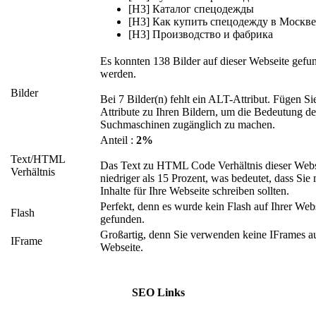
[H3] Каталог спецодежды
[H3] Как купить спецодежду в Москве
[H3] Производство и фабрика
Es konnten 138 Bilder auf dieser Webseite gefu
werden.
Bilder
Bei 7 Bilder(n) fehlt ein ALT-Attribut. Fügen S
Attribute zu Ihren Bildern, um die Bedeutung der
Suchmaschinen zugänglich zu machen.
Anteil :
2%
Text/HTML
Das Text zu HTML Code Verhältnis dieser Webse
Verhältnis
niedriger als 15 Prozent, was bedeutet, dass Sie
Inhalte für Ihre Webseite schreiben sollten.
Perfekt, denn es wurde kein Flash auf Ihrer Web
Flash
gefunden.
Großartig, denn Sie verwenden keine IFrames au
IFrame
Webseite.
SEO Links