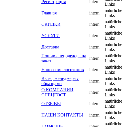
Регистрация
intern
Links
natürliche
Главная
intern
Links
natürliche
СКИДКИ
intern
Links
natürliche
УСЛУГИ
intern
Links
natürliche
Доставка
intern
Links
Пошив спецодежды на
natürliche
intern
заказ
Links
natürliche
Нанесение логотипов
intern
Links
Выезд менеджера с
natürliche
intern
образцами
Links
О КОМПАНИИ
natürliche
intern
СПЕЦГОСТ
Links
natürliche
ОТЗЫВЫ
intern
Links
natürliche
НАШИ КОНТАКТЫ
intern
Links
natürliche
ПОМОЩЬ
intern