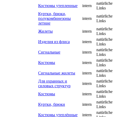
natürliche
Костюмы утепленные
intern
Links
Куртки, брюки,
natürliche
полукомбинезоны
intern
Links
летние
natürliche
Жилеты
intern
Links
natürliche
Изделия из флиса
intern
Links
natürliche
Сигнальные
intern
Links
natürliche
Костюмы
intern
Links
natürliche
Сигнальные жилеты
intern
Links
Для охранных и
natürliche
intern
силовых структур
Links
natürliche
Костюмы
intern
Links
natürliche
Куртки, брюки
intern
Links
natürliche
Костюмы утеплённые
intern