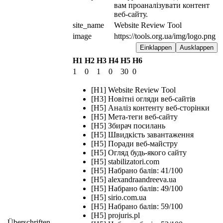
вам проаналізувати контент 
веб-сайту.
site_name
Website Review Tool
image
https://tools.org.ua/img/logo.png
Einklappen
Ausklappen
H1
H2
H3
H4
H5
H6
1
0
1
0
30
0
[H1] Website Review Tool
[H3] Новітні огляди веб-сайтів
[H5] Аналіз контенту веб-сторінки
[H5] Мета-теги веб-сайту
[H5] Збирач посилань
[H5] Швидкість завантаження
[H5] Поради веб-майстру
[H5] Огляд будь-якого сайту
[H5] stabilizatori.com
[H5] Набрано балів: 41/100
[H5] alexandraandreeva.ua
[H5] Набрано балів: 49/100
[H5] sirio.com.ua
[H5] Набрано балів: 59/100
[H5] projuris.pl
Überschriften