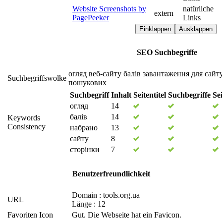
Website Screenshots by
natürliche
extern
PagePeeker
Links
Einklappen
Ausklappen
SEO Suchbegriffe
огляд
веб-сайту
балів
завантаження
для
сайт
Suchbegriffswolke
пошукових
Suchbegriff
Inhalt
Seitentitel
Suchbegriffe
Se
огляд
14
балів
14
Keywords
Consistency
набрано
13
сайту
8
сторінки
7
Benutzerfreundlichkeit
Domain : tools.org.ua
URL
Länge : 12
Favoriten Icon
Gut. Die Webseite hat ein Favicon.