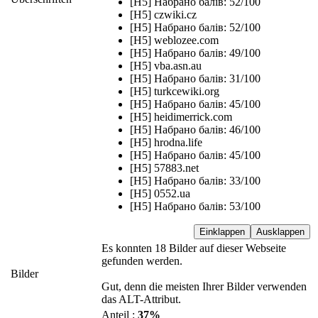
[H5] Набрано балів: 52/100
[H5] czwiki.cz
[H5] Набрано балів: 52/100
[H5] weblozee.com
[H5] Набрано балів: 49/100
[H5] vba.asn.au
[H5] Набрано балів: 31/100
[H5] turkcewiki.org
[H5] Набрано балів: 45/100
[H5] heidimerrick.com
[H5] Набрано балів: 46/100
[H5] hrodna.life
[H5] Набрано балів: 45/100
[H5] 57883.net
[H5] Набрано балів: 33/100
[H5] 0552.ua
[H5] Набрано балів: 53/100
Einklappen
Ausklappen
Es konnten 18 Bilder auf dieser Webseite
gefunden werden.
Bilder
Gut, denn die meisten Ihrer Bilder verwenden
das ALT-Attribut.
Anteil :
37%