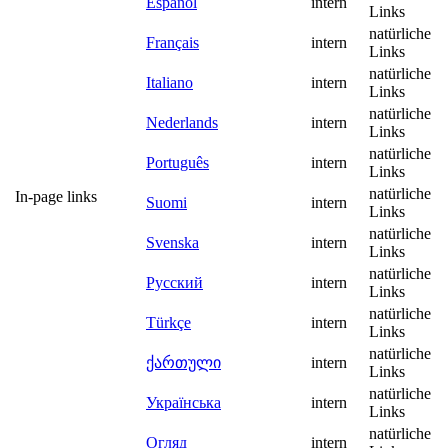
Español
intern
Links
natürliche
Français
intern
Links
natürliche
Italiano
intern
Links
natürliche
Nederlands
intern
Links
natürliche
Português
intern
Links
natürliche
In-page links
Suomi
intern
Links
natürliche
Svenska
intern
Links
natürliche
Русский
intern
Links
natürliche
Türkçe
intern
Links
natürliche
ქართული
intern
Links
natürliche
Українська
intern
Links
natürliche
Огляд
intern