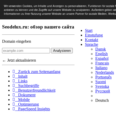
Wir verwenden Cookies, um Inhalte und Anzeigen zu personalisieren, Funktionen für soziale
anbieten zu können und die Zugriffe auf unsere Website zu analysieren. Außerdem geben wi
Informationen zu Ihrer Nutzung unserer Website an unsere Partner für soziale Medien, Werb
Seodelux.ru: обзор вашего сайта
Start
Einstufung
Kontakt
Domain eingeben
Sprache
Dansk
Analysieren
English
Español
← Jetzt aktualisieren
Français
Italiano
Zurück zum Seitenanfang
Nederlands
Inhalt
Português
Links
Suomi
Suchbegriffe
Svenska
Benutzerfreundlichkeit
Русский
Dokument
Mobile
Deutsch
Optimierung
PageSpeed Insights