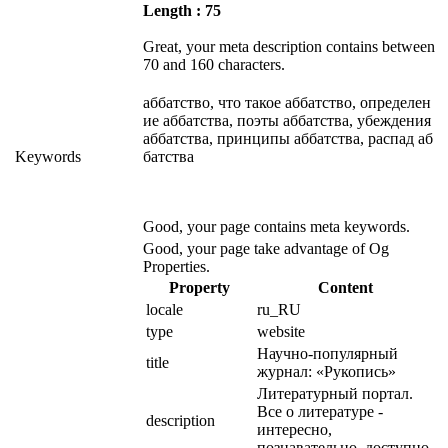
Length : 75
Great, your meta description contains between
70 and 160 characters.
аббатство, что такое аббатство, определен
ие аббатства, поэты аббатства, убеждения
аббатства, принципы аббатства, распад аб
Keywords
батства
Good, your page contains meta keywords.
Good, your page take advantage of Og
Properties.
Property
Content
locale
ru_RU
type
website
Научно-популярный 
title
журнал: «Рукопись»
Литературный портал. 
Все о литературе - 
description
интересно, 
познавательно, доступно.