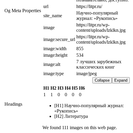
url
https://litpr.ru/
Og Meta Properties
Научно-популярный 
site_name
журнал: «Рукопись»
https://litpr.ru/wp-
image
content/uploads/lzklkn.jpg
https://litpr.ru/wp-
image:secure_url
content/uploads/lzklkn.jpg
image:width
855
image:height
534
7 лучших зарубежных 
image:alt
классических книг
image:type
image/jpeg
Collapse
Expand
H1
H2
H3
H4
H5
H6
1
1
0
0
0
0
Headings
[H1] Научно-популярный журнал:
«Рукопись»
[H2] Литература
We found 111 images on this web page.