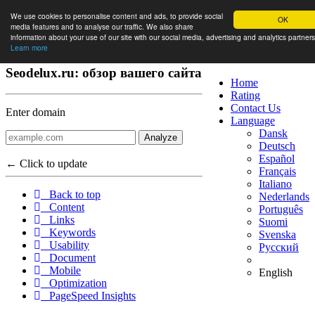
We use cookies to personalise content and ads, to provide social
OK
media features and to analyse our traffic. We also share
information about your use of our site with our social media, advertising and analytics partners
Learn more
Seodelux.ru: обзор вашего сайта
Home
Rating
Contact Us
Enter domain
Language
Dansk
Analyze
Deutsch
Español
← Click to update
Français
Italiano
Back to top
Nederlands
Content
Português
Links
Suomi
Keywords
Svenska
Usability
Русский
Document
Mobile
English
Optimization
PageSpeed Insights