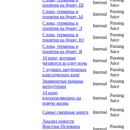
Internal
понятия на букву: Щ
Juice
Слова, термины и
Passing
Internal
понятия на букву: Ы
Juice
Слова, термины и
Passing
Internal
понятия на букву: Э
Juice
Слова, термины и
Passing
Internal
понятия на букву: Ю
Juice
Слова, термины и
Passing
Internal
понятия на букву: Я
Juice
10 книг, которые
Passing
Internal
читаются за одну ночь
Juice
7 лучших зарубежных
Passing
Internal
классических книг
Juice
Знаменитые романы
Passing
Internal
антиутопии
Juice
10 книг,
Passing
вдохновляющих на
Internal
Juice
новую жизнь
Passing
Самые смешные книги
Internal
Juice
Анализ повести
Виктора Пелевина
Passing
Internal