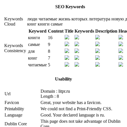
SEO Keywords
Keywords
люди
читаемые
жизнь
которых
литература
новую
Cloud
книг
книги
самые
Keyword
Content
Title
Keywords
Description
Hea
книги
16
самые
9
Keywords
Consistency
для
8
книг
7
читаемые
5
Usability
Domain : litpr.ru
Url
Length : 8
Favicon
Great, your website has a favicon.
Printability
We could not find a Print-Friendly CSS.
Language
Good. Your declared language is ru.
This page does not take advantage of Dublin
Dublin Core
Core.