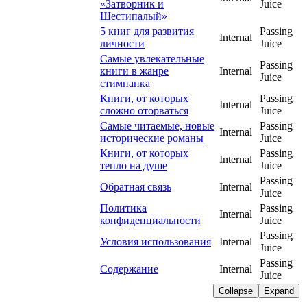
«Затворник и
Juice
Шестипалый»
5 книг для развития
Passing
Internal
личности
Juice
Самые увлекательные
Passing
книги в жанре
Internal
Juice
стимпанка
Книги, от которых
Passing
Internal
сложно оторваться
Juice
Самые читаемые, новые
Passing
Internal
исторические романы
Juice
Книги, от которых
Passing
Internal
тепло на душе
Juice
Passing
Обратная связь
Internal
Juice
Политика
Passing
Internal
конфиденциальности
Juice
Passing
Условия использования
Internal
Juice
Passing
Содержание
Internal
Juice
Collapse
Expand