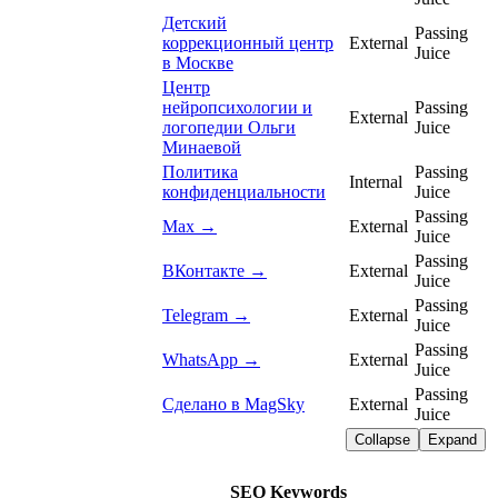
Детский
Passing
коррекционный центр
External
Juice
в Москве
Центр
нейропсихологии и
Passing
External
логопедии Ольги
Juice
Минаевой
Политика
Passing
Internal
конфиденциальности
Juice
Passing
Max →
External
Juice
Passing
ВКонтакте →
External
Juice
Passing
Telegram →
External
Juice
Passing
WhatsApp →
External
Juice
Passing
Сделано в MagSky
External
Juice
Collapse
Expand
SEO Keywords