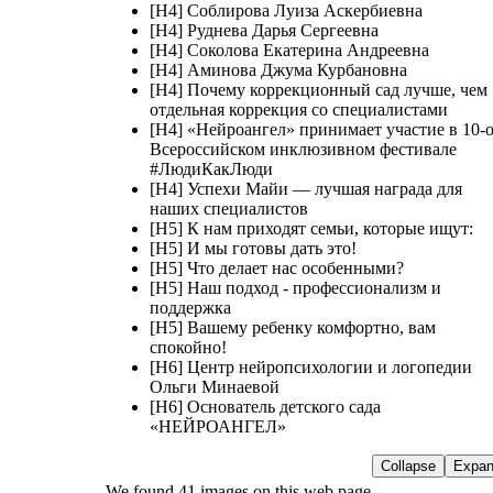
[H4] Соблирова Луиза Аскербиевна
[H4] Руднева Дарья Сергеевна
[H4] Соколова Екатерина Андреевна
[H4] Аминова Джума Курбановна
[H4] Почему коррекционный сад лучше, чем
отдельная коррекция со специалистами
[H4] «Нейроангел» принимает участие в 10-
Всероссийском инклюзивном фестивале
#ЛюдиКакЛюди
[H4] Успехи Майи — лучшая награда для
наших специалистов
[H5] К нам приходят семьи, которые ищут:
[H5] И мы готовы дать это!
[H5] Что делает нас особенными?
[H5] Наш подход - профессионализм и
поддержка
[H5] Вашему ребенку комфортно, вам
спокойно!
[H6] Центр нейропсихологии и логопедии
Ольги Минаевой
[H6] Основатель детского сада
«НЕЙРОАНГЕЛ»
Collapse
Expa
We found 41 images on this web page.