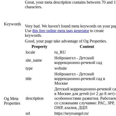
Great, your meta description contains between 70 and 
characters.
Keywords
Very bad. We haven't found meta keywords on your pa
Use
this free online meta tags generator
to create
keywords.
Good, your page take advantage of Og Properties.
Property
Content
locale
ru_RU
Нейроангел - Детский 
site_name
коррекционно-речевой сад
type
website
Нейроангел - Детский 
title
коррекционно-речевой сад в 
Москве
Детский коррекционно-речевой са
в Москве для детей (от 2 до 8 лет) с
description
особенностями развития. Работаем
Og Meta
со сложными случаями: РАС, ЗРР, 
Properties
ОНР, алалия, ДЦП
url
https://neyroangel.ru/