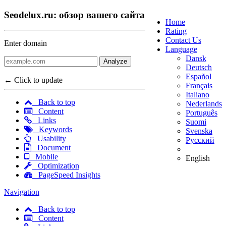
Seodelux.ru: обзор вашего сайта
Home
Rating
Contact Us
Enter domain
Language
Dansk
Analyze
Deutsch
Español
← Click to update
Français
Italiano
Back to top
Nederlands
Content
Português
Links
Suomi
Keywords
Svenska
Usability
Русский
Document
Mobile
English
Optimization
PageSpeed Insights
Navigation
Back to top
Content