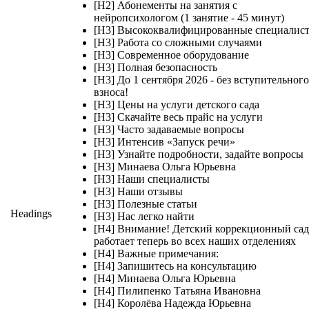
[H2] Абонементы на занятия с
нейропсихологом (1 занятие - 45 минут)
[H3] Высококвалифицированные специалис
[H3] Работа со сложными случаями
[H3] Современное оборудование
[H3] Полная безопасность
[H3] До 1 сентября 2026 - без вступительного
взноса!
[H3] Цены на услуги детского сада
[H3] Скачайте весь прайс на услуги
[H3] Часто задаваемые вопросы
[H3] Интенсив «Запуск речи»
[H3] Узнайте подробности, задайте вопросы
[H3] Минаева Ольга Юрьевна
[H3] Наши специалисты
[H3] Наши отзывы
[H3] Полезные статьи
Headings
[H3] Нас легко найти
[H4] Внимание! Детский коррекционный сад
работает теперь во всех наших отделениях
[H4] Важные примечания:
[H4] Запишитесь на консультацию
[H4] Минаева Ольга Юрьевна
[H4] Пилипенко Татьяна Ивановна
[H4] Королёва Надежда Юрьевна