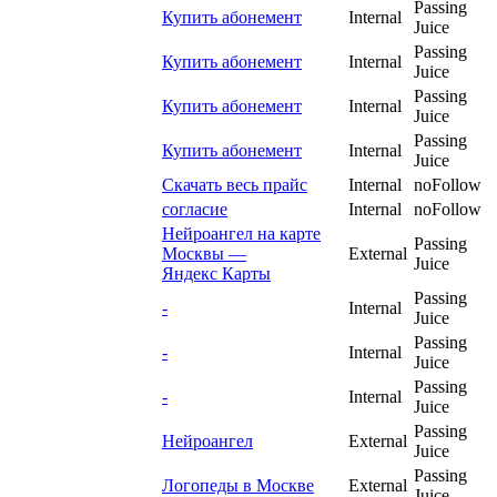
Passing
Купить абонемент
Internal
Juice
Passing
Купить абонемент
Internal
Juice
Passing
Купить абонемент
Internal
Juice
Passing
Купить абонемент
Internal
Juice
Скачать весь прайс
Internal
noFollow
согласие
Internal
noFollow
Нейроангел на карте
Passing
Москвы —
External
Juice
Яндекс Карты
Passing
-
Internal
Juice
Passing
-
Internal
Juice
Passing
-
Internal
Juice
Passing
Нейроангел
External
Juice
Passing
Логопеды в Москве
External
Juice