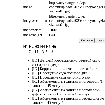
https://neyroangel.ru/wp-
image
content/uploads/2025/09/neyroangel.r
vizitka-01.jpg
https://neyroangel.ru/wp-
image:secure_url
content/uploads/2025/09/neyroangel.r
vizitka-01.jpg
image:width
1000
image:height
640
Collapse
Expa
H1
H2
H3
H4
H5
H6
1
7
15
13
5
2
[H1] Детский коррекционно-речевой сад с
сенсорной средой
[H2] Коррекционно-речевой детский сад
[H2] Посещение сада полного дня
[H2] Посещение сада неполного дня
[H2] Абонементы на занятия с логопедом (1
занятие - 45 минут)
[H2] Абонементы на занятия с логопедом-
дефектологом (1 занятие - 45 минут)
[H2] Абонементы на занятия с дефектологом 
занятие - 45 минут)