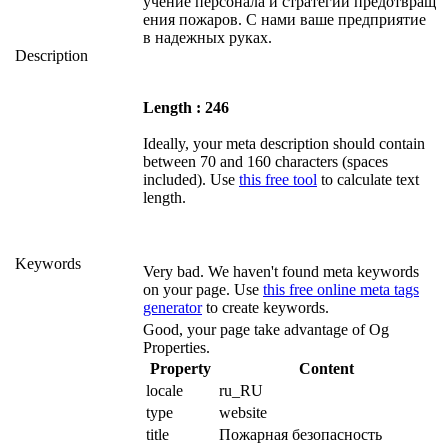
учение персонала и стратегии предотвращ
ения пожаров. С нами ваше предприятие
в надежных руках.
Description
Length : 246
Ideally, your meta description should contain
between 70 and 160 characters (spaces
included). Use
this free tool
to calculate text
length.
Keywords
Very bad. We haven't found meta keywords
on your page. Use
this free online meta tags
generator
to create keywords.
Good, your page take advantage of Og
Properties.
Property
Content
locale
ru_RU
type
website
title
Пожарная безопасность