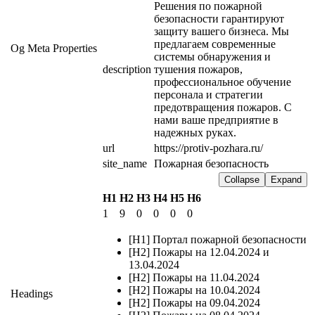
Решения по пожарной 
безопасности гарантируют 
защиту вашего бизнеса. Мы 
предлагаем современные 
Og Meta Properties
системы обнаружения и 
description
тушения пожаров, 
профессиональное обучение 
персонала и стратегии 
предотвращения пожаров. С 
нами ваше предприятие в 
надежных руках.
url
https://protiv-pozhara.ru/
site_name
Пожарная безопасность
Collapse
Expand
H1
H2
H3
H4
H5
H6
1
9
0
0
0
0
[H1] Портал пожарной безопасности
[H2] Пожары на 12.04.2024 и
13.04.2024
[H2] Пожары на 11.04.2024
[H2] Пожары на 10.04.2024
Headings
[H2] Пожары на 09.04.2024