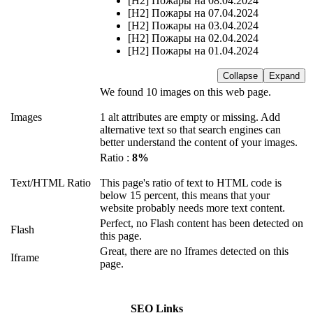
[H2] Пожары на 08.04.2024
[H2] Пожары на 07.04.2024
[H2] Пожары на 03.04.2024
[H2] Пожары на 02.04.2024
[H2] Пожары на 01.04.2024
Collapse
Expand
We found 10 images on this web page.
Images
1 alt attributes are empty or missing. Add
alternative text so that search engines can
better understand the content of your images.
Ratio :
8%
Text/HTML Ratio
This page's ratio of text to HTML code is
below 15 percent, this means that your
website probably needs more text content.
Perfect, no Flash content has been detected on
Flash
this page.
Great, there are no Iframes detected on this
Iframe
page.
SEO Links