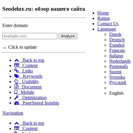
Seodelux.ru: обзор вашего сайта
Home
Rating
Contact Us
Enter domain
Language
Dansk
Analyze
Deutsch
Español
← Click to update
Français
Italiano
Back to top
Nederlands
Content
Português
Links
Suomi
Keywords
Svenska
Usability
Русский
Document
Mobile
English
Optimization
PageSpeed Insights
Navigation
Back to top
Content