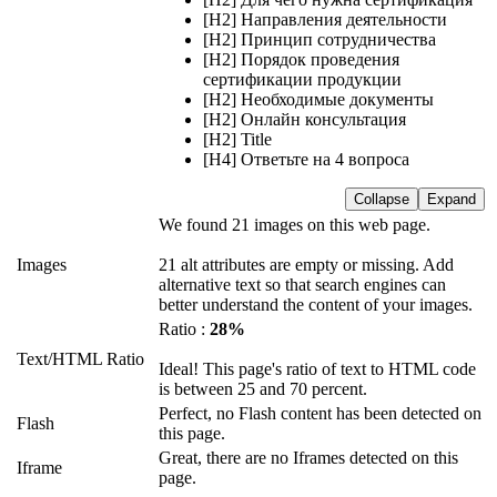
[H2] Направления деятельности
[H2] Принцип сотрудничества
[H2] Порядок проведения
сертификации продукции
[H2] Необходимые документы
[H2] Онлайн консультация
[H2] Title
[H4] Ответьте на 4 вопроса
Collapse
Expand
We found 21 images on this web page.
Images
21 alt attributes are empty or missing. Add
alternative text so that search engines can
better understand the content of your images.
Ratio :
28%
Text/HTML Ratio
Ideal! This page's ratio of text to HTML code
is between 25 and 70 percent.
Perfect, no Flash content has been detected on
Flash
this page.
Great, there are no Iframes detected on this
Iframe
page.