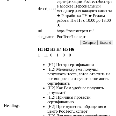
сертификации РосТестЭксперт 
в Москве Персональный 
description
менеджер для каждого клиента 
★ Разработка ТУ ★ Режим 
работы Пн-Пт с 10:00 до 18:00 
★
url
https://rostestexpert.ru/
site_name
РосТестЭксперт
Collapse
Expand
H1
H2
H3
H4
H5
H6
1
11
0
1
0
0
[H1] Центр сертификации
[H2] Менеджер уже получил
результаты теста, готов ответить на
все вопросы и озвучить стоимость
сертификата
[H2] Как Вам удобнее получить
результат?
[H2] Причины провести
сертификацию
Headings
[H2] Преимущества обращения в
центр РосТестЭксперт
[H2] Для чего нужна сертификация