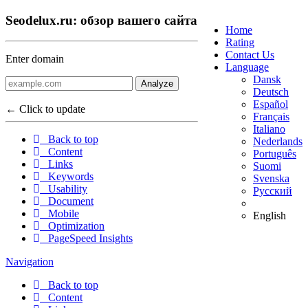
Seodelux.ru: обзор вашего сайта
Home
Rating
Contact Us
Enter domain
Language
Dansk
Analyze
Deutsch
Español
← Click to update
Français
Italiano
Back to top
Nederlands
Content
Português
Links
Suomi
Keywords
Svenska
Usability
Русский
Document
Mobile
English
Optimization
PageSpeed Insights
Navigation
Back to top
Content