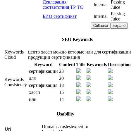
Декларация
Passing
Internal
соответствия ТР ТС
Juice
Passing
БИО сертификат
Internal
Juice
Collapse
Expand
SEO Keywords
Keywords
центр
хассп
можно
которые
или
для
сертификации
Cloud
продукции
сертификация
Keyword
Content
Title
Keywords
Description
сертификации
23
для
20
Keywords
Consistency
сертификация
18
хассп
15
или
14
Usability
Domain : rostestexpert.ru
Url