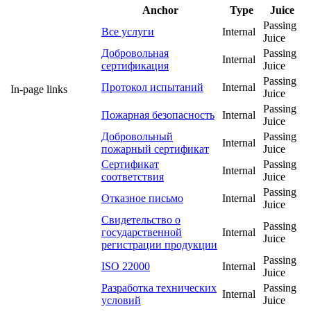
Anchor
Type
Juice
Passing
Все услуги
Internal
Juice
Добровольная
Passing
Internal
сертификация
Juice
Passing
Протокол испытаний
Internal
In-page links
Juice
Passing
Пожарная безопасность
Internal
Juice
Добровольный
Passing
Internal
пожарный сертификат
Juice
Сертификат
Passing
Internal
соответствия
Juice
Passing
Отказное письмо
Internal
Juice
Свидетельство о
Passing
государственной
Internal
Juice
регистрации продукции
Passing
ISO 22000
Internal
Juice
Разработка технических
Passing
Internal
условий
Juice