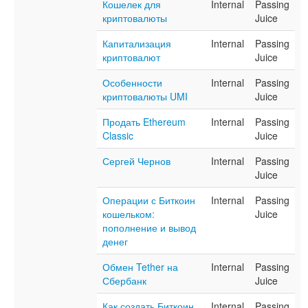
Кошелек для
Internal
Passing
криптовалюты
Juice
Капитализация
Internal
Passing
криптовалют
Juice
Особенности
Internal
Passing
криптовалюты UMI
Juice
Продать Ethereum
Internal
Passing
Classic
Juice
Сергей Чернов
Internal
Passing
Juice
Операции с Биткоин
Internal
Passing
кошельком:
Juice
пополнение и вывод
денег
Обмен Tether на
Internal
Passing
Сбербанк
Juice
Как создать Биткоин
Internal
Passing