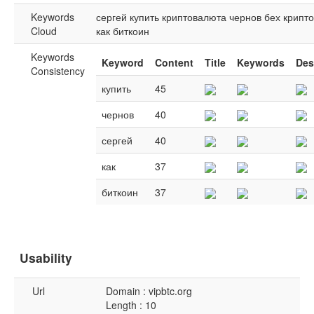
Keywords
сергей
купить
криптовалюта
чернов
бех
крипт
Cloud
как
биткоин
Keywords
Keyword
Content
Title
Keywords
Des
Consistency
купить
45
чернов
40
сергей
40
как
37
биткоин
37
Usability
Url
Domain : vipbtc.org
Length : 10