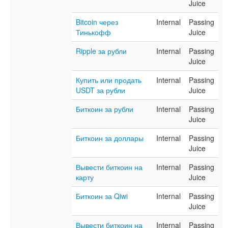
Juice
Bitcoin через
Internal
Passing
Тинькофф
Juice
Ripple за рубли
Internal
Passing
Juice
Купить или продать
Internal
Passing
USDT за рубли
Juice
Биткоин за рубли
Internal
Passing
Juice
Биткоин за доллары
Internal
Passing
Juice
Вывести биткоин на
Internal
Passing
карту
Juice
Биткоин за Qiwi
Internal
Passing
Juice
Вывести биткоин на
Internal
Passing