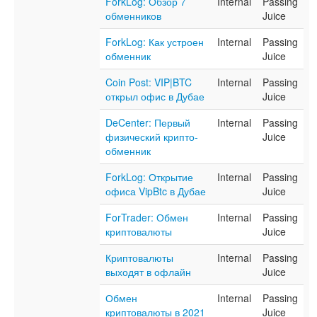
ForkLog: Обзор 7
Internal
Passing
обменников
Juice
ForkLog: Как устроен
Internal
Passing
обменник
Juice
Coin Post: VIP|BTC
Internal
Passing
открыл офис в Дубае
Juice
DeCenter: Первый
Internal
Passing
физический крипто-
Juice
обменник
ForkLog: Открытие
Internal
Passing
офиса VipBtc в Дубае
Juice
ForTrader: Обмен
Internal
Passing
криптовалюты
Juice
Криптовалюты
Internal
Passing
выходят в офлайн
Juice
Обмен
Internal
Passing
криптовалюты в 2021
Juice