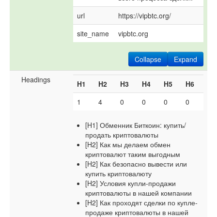
url
https://vipbtc.org/
site_name
vipbtc.org
Collapse
Expand
Headings
H1
H2
H3
H4
H5
H6
1
4
0
0
0
0
[H1] Обменник Биткоин: купить/
продать криптовалюты
[H2] Как мы делаем обмен
криптовалют таким выгодным
[H2] Как безопасно вывести или
купить криптовалюту
[H2] Условия купли-продажи
криптовалюты в нашей компании
[H2] Как проходят сделки по купле-
продаже криптовалюты в нашей