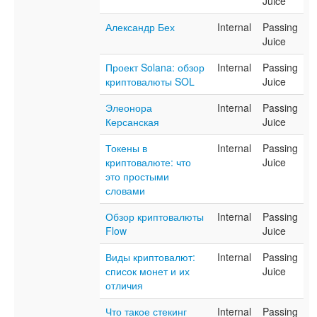
Juice
Александр Бех
Internal
Passing
Juice
Проект Solana: обзор
Internal
Passing
криптовалюты SOL
Juice
Элеонора
Internal
Passing
Керсанская
Juice
Токены в
Internal
Passing
криптовалюте: что
Juice
это простыми
словами
Обзор криптовалюты
Internal
Passing
Flow
Juice
Виды криптовалют:
Internal
Passing
список монет и их
Juice
отличия
Что такое стекинг
Internal
Passing