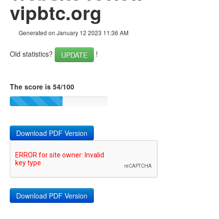
Links
vipbtc.org
Keywords
Generated on January 12 2023 11:36 AM
Usability
Old statistics?
!
UPDATE
Document
Mobile
The score is 54/100
Optimization
PageSpeed Insights
Download PDF Version