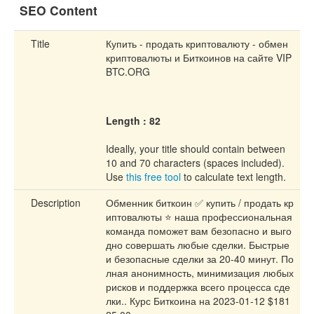
SEO Content
Title
Купить - продать криптовалюту - обмен
криптовалюты и Биткоинов на сайте VIP
BTC.ORG
Length : 82
Ideally, your title should contain between
10 and 70 characters (spaces included).
Use
this free tool
to calculate text length.
Description
Обменник биткоин ✅ купить / продать кр
иптовалюты ⭐ наша профессиональная
команда поможет вам безопасно и выго
дно совершать любые сделки. Быстрые
и безопасные сделки за 20-40 минут. По
лная анонимность, минимизация любых
рисков и поддержка всего процесса сде
лки.. Курс Биткоина на 2023-01-12 $181