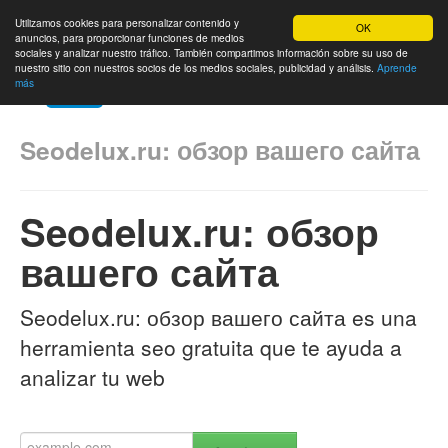
Utilizamos cookies para personalizar contenido y
OK
anuncios, para proporcionar funciones de medios
sociales y analizar nuestro tráfico. También compartimos información sobre su uso de
nuestro sitio con nuestros socios de los medios sociales, publicidad y análisis.
Aprende
más
Inicio
Ranking de sitios
Contactanos
Idioma
Seodelux.ru: обзор вашего сайта
Seodelux.ru: обзор
вашего сайта
Seodelux.ru: обзор вашего сайта es una
herramienta seo gratuita que te ayuda a
analizar tu web