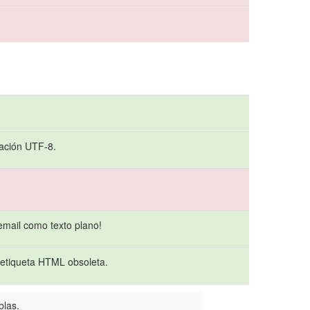
cación UTF-8.
email como texto plano!
etiqueta HTML obsoleta.
blas.