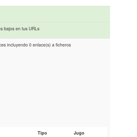
s bajos en tus URLs
es incluyendo 0 enlace(s) a ficheros
Tipo
Jugo