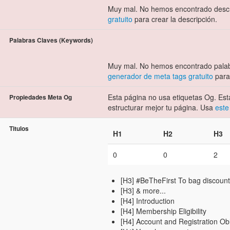
Muy mal. No hemos encontrado descr
gratuito
para crear la descripción.
Palabras Claves (Keywords)
Muy mal. No hemos encontrado palab
generador de meta tags gratuito
para 
Esta página no usa etiquetas Og. Esta
Propiedades Meta Og
estructurar mejor tu página. Usa
este
Titulos
H1
H2
H3
0
0
2
[H3] #BeTheFirst To bag discount
[H3] & more...
[H4] Introduction
[H4] Membership Eligibility
[H4] Account and Registration Obl