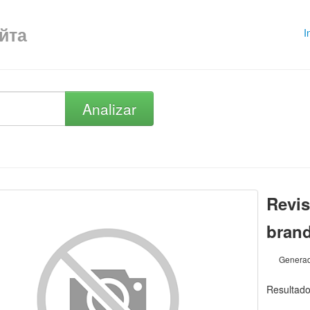
айта
I
Analizar
Revi
brand
Generad
Resultad