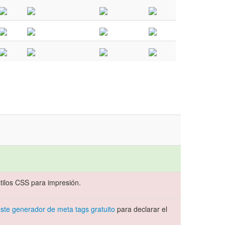
ilos CSS para impresión.
ste generador de meta tags gratuito
para declarar el