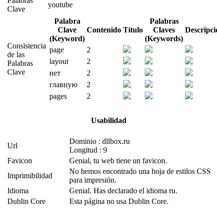
Palabras
youtube
Clave
Palabra
Palabras
Clave
Contenido
Título
Claves
Descripci
(Keyword)
(Keywords)
Consistencia
page
2
de las
layout
2
Palabras
Clave
нет
2
главную
2
pages
2
Usabilidad
Dominio : dllbox.ru
Url
Longitud : 9
Favicon
Genial, tu web tiene un favicon.
No hemos encontrado una hoja de estilos CSS
Imprimibilidad
para impresión.
Idioma
Genial. Has declarado el idioma ru.
Dublin Core
Esta página no usa Dublin Core.