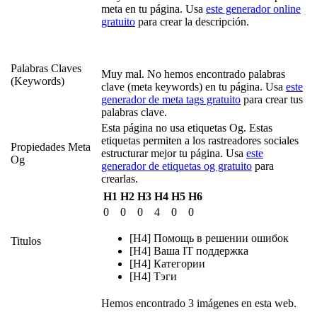
meta en tu página. Usa
este generador online
gratuito
para crear la descripción.
Palabras Claves
Muy mal. No hemos encontrado palabras
(Keywords)
clave (meta keywords) en tu página. Usa
este
generador de meta tags gratuito
para crear tus
palabras clave.
Esta página no usa etiquetas Og. Estas
etiquetas permiten a los rastreadores sociales
Propiedades Meta
estructurar mejor tu página. Usa
este
Og
generador de etiquetas og gratuito
para
crearlas.
H1
H2
H3
H4
H5
H6
0
0
0
4
0
0
[H4] Помощь в решении ошибок
Titulos
[H4] Ваша IT поддержка
[H4] Категории
[H4] Тэги
Hemos encontrado 3 imágenes en esta web.