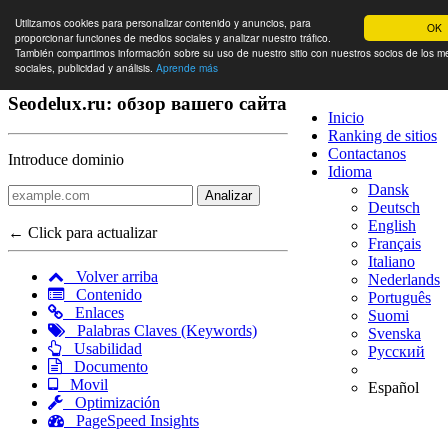
Utilizamos cookies para personalizar contenido y anuncios, para
OK
proporcionar funciones de medios sociales y analizar nuestro tráfico.
También compartimos información sobre su uso de nuestro sitio con nuestros socios de los m
sociales, publicidad y análisis.
Aprende más
Seodelux.ru: обзор вашего сайта
Inicio
Ranking de sitios
Contactanos
Introduce dominio
Idioma
Dansk
Analizar
Deutsch
English
← Click para actualizar
Français
Italiano
Volver arriba
Nederlands
Contenido
Português
Enlaces
Suomi
Palabras Claves (Keywords)
Svenska
Usabilidad
Русский
Documento
Movil
Español
Optimización
PageSpeed Insights