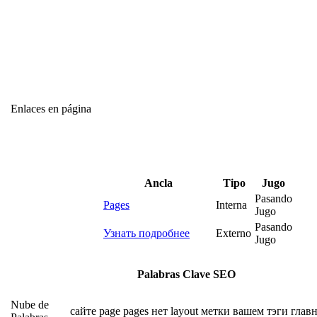
Enlaces en página
Ancla
Tipo
Jugo
Pasando
Pages
Interna
Jugo
Pasando
Узнать подробнее
Externo
Jugo
Palabras Clave SEO
Nube de
сайте
page
pages
нет
layout
метки
вашем
тэги
глав