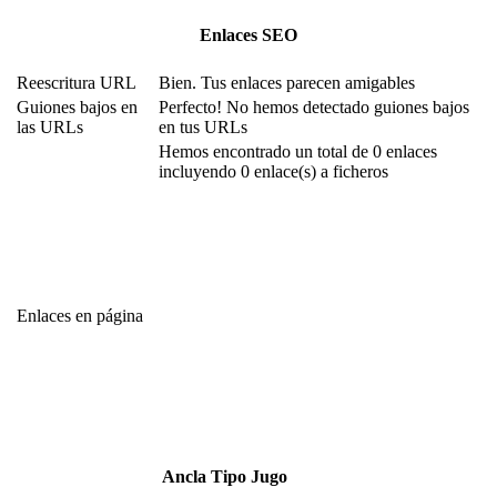
Enlaces SEO
Reescritura URL
Bien. Tus enlaces parecen amigables
Guiones bajos en
Perfecto! No hemos detectado guiones bajos
las URLs
en tus URLs
Hemos encontrado un total de 0 enlaces
incluyendo 0 enlace(s) a ficheros
Enlaces en página
Ancla
Tipo
Jugo