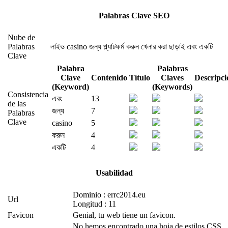
Palabras Clave SEO
Nube de
Palabras
লাইভ
casino
জন্য
প্ল্যাটফর্ম
করুন
খেলার
করা
ছাড়াই
এবং
একটি
Clave
Palabra
Palabras
Clave
Contenido
Título
Claves
Descripci
(Keyword)
(Keywords)
Consistencia
এবং
13
de las
জন্য
7
Palabras
Clave
casino
5
করুন
4
একটি
4
Usabilidad
Dominio : errc2014.eu
Url
Longitud : 11
Favicon
Genial, tu web tiene un favicon.
No hemos encontrado una hoja de estilos CSS