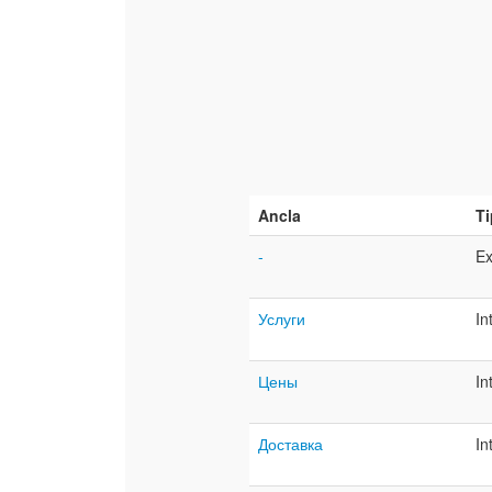
Ancla
T
-
Ex
Услуги
In
Цены
In
Доставка
In