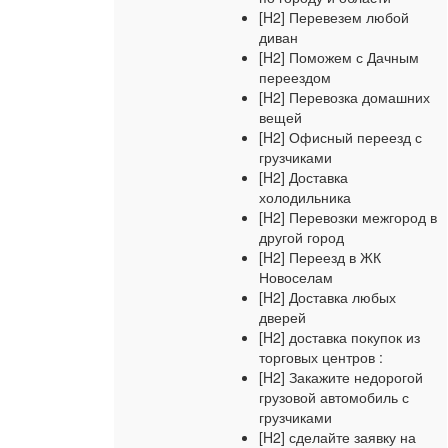
[H2] Перевезем любой
диван
[H2] Поможем с Дачным
переездом
[H2] Перевозка домашних
вещей
[H2] Офисный переезд с
грузчиками
[H2] Доставка
холодильника
[H2] Перевозки межгород в
другой город
[H2] Переезд в ЖК
Новоселам
[H2] Доставка любых
дверей
[H2] доставка покупок из
торговых центров :
[H2] Закажите недорогой
грузовой автомобиль с
грузчиками
[H2] сделайте заявку на