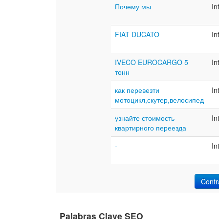
Почему мы
In
FIAT DUCATO
In
IVECO EUROCARGO 5
In
тонн
как перевезти
In
мотоцикл,скутер,велосипед
узнайте стоимость
In
квартирного переезда
-
In
Contr
Palabras Clave SEO