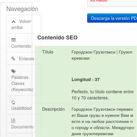
Navegación
Volver
arriba
Contenido SEO
Contenido
Título
Городское Грузотакси | Грузоп
еревозки
Enlaces
Palabras
Longitud : 37
Claves
(Keywords)
Perfecto, tu título contiene entre
10 y 70 caracteres.
Usabilidad
Descripción
Городское Грузотакси перевез
ет Ваши грузы в нужное Вам м
есто и на любое расстояние п
Documento
о городу и области. Междугоро
дние грузоперевозки