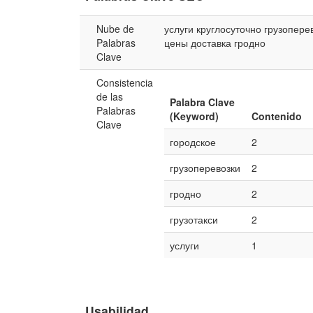
Nube de
услуги
круглосуточно
грузопере
Palabras
цены
доставка
гродно
Clave
Consistencia
de las
Palabra Clave
Palabras
(Keyword)
Contenido
Clave
городское
2
грузоперевозки
2
гродно
2
грузотакси
2
услуги
1
Usabilidad