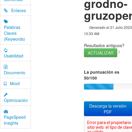
grodno-
gruzoper
Enlaces
Palabras
Generado el 21 Julio 2023
Claves
10:33 AM
(Keywords)
Resultados antiguos?
!
ACTUALIZAR
Usabilidad
La puntuación es
Documento
50/100
Movil
Optimización
Descarga la versión
PDF
PageSpeed
Insights