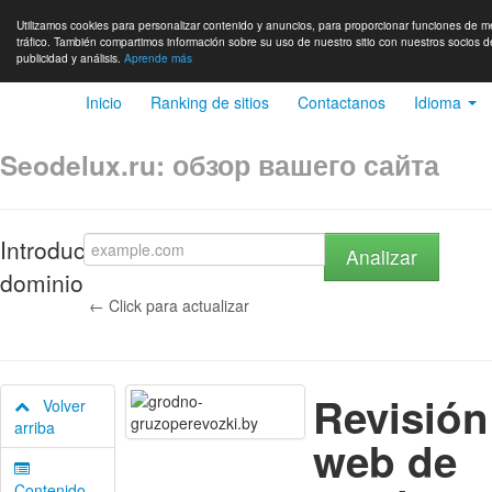
Utilizamos cookies para personalizar contenido y anuncios, para proporcionar funciones de me
tráfico. También compartimos información sobre su uso de nuestro sitio con nuestros socios d
publicidad y análisis.
Aprende más
Inicio
Ranking de sitios
Contactanos
Idioma
Seodelux.ru: обзор вашего сайта
Introduce
Analizar
dominio
← Click para actualizar
Revisión
Volver
arriba
web de
Contenido