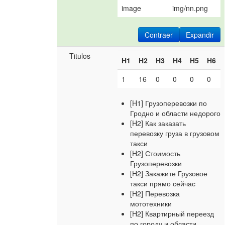
image
img/nn.png
Contraer
Expandir
Titulos
H1
H2
H3
H4
H5
H6
1
16
0
0
0
0
[H1] Грузоперевозки по
Гродно и области недорого
[H2] Как заказать
перевозку груза в грузовом
такси
[H2] Стоимость
Грузоперевозки
[H2] Закажите Грузовое
такси прямо сейчас
[H2] Перевозка
мототехники
[H2] Квартирный переезд
по городу и области