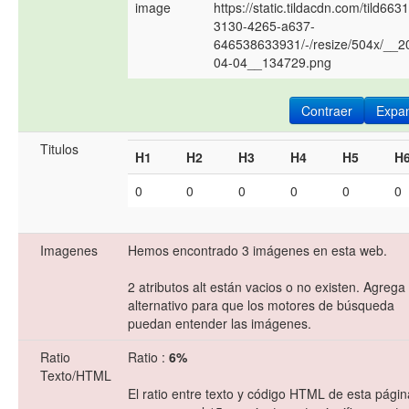
image
https://static.tildacdn.com/tild6631
3130-4265-a637-
646538633931/-/resize/504x/__2
04-04__134729.png
Contraer
Expan
Titulos
H1
H2
H3
H4
H5
H
0
0
0
0
0
0
Imagenes
Hemos encontrado 3 imágenes en esta web.
2 atributos alt están vacios o no existen. Agrega
alternativo para que los motores de búsqueda
puedan entender las imágenes.
Ratio
Ratio :
6%
Texto/HTML
El ratio entre texto y código HTML de esta págin