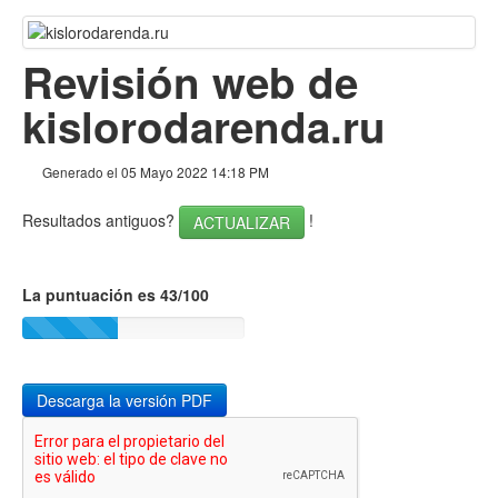
Volver arriba
Contenido
Revisión web de
Enlaces
kislorodarenda.ru
Palabras Claves (Keywords)
Generado el 05 Mayo 2022 14:18 PM
Usabilidad
Resultados antiguos?
!
ACTUALIZAR
Documento
Movil
La puntuación es 43/100
Optimización
PageSpeed Insights
Descarga la versión PDF