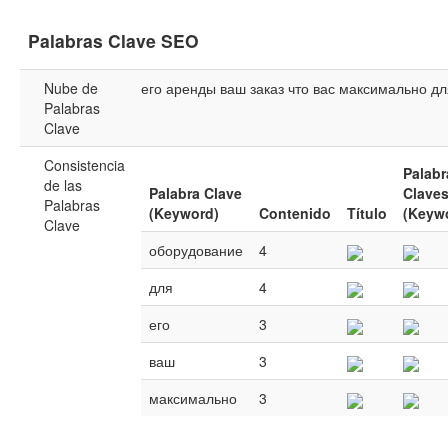
Palabras Clave SEO
Nube de
его
аренды
ваш
заказ
что
вас
максимально
дл
Palabras
Clave
Consistencia
Palabr
de las
Palabra Clave
Clave
Palabras
(Keyword)
Contenido
Título
(Keyw
Clave
оборудование
4
для
4
его
3
ваш
3
максимально
3