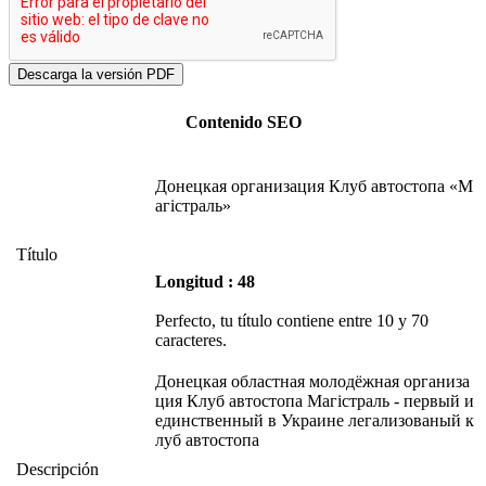
Contenido SEO
Донецкая организация Клуб автостопа «М
агістраль»
Título
Longitud : 48
Perfecto, tu título contiene entre 10 y 70
caracteres.
Донецкая областная молодёжная организа
ция Клуб автостопа Магістраль - первый и
единственный в Украине легализованый к
луб автостопа
Descripción