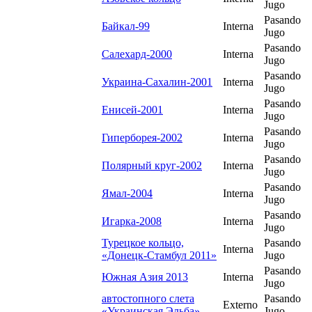
Jugo
Pasando
Байкал-99
Interna
Jugo
Pasando
Салехард-2000
Interna
Jugo
Pasando
Украина-Сахалин-2001
Interna
Jugo
Pasando
Енисей-2001
Interna
Jugo
Pasando
Гиперборея-2002
Interna
Jugo
Pasando
Полярный круг-2002
Interna
Jugo
Pasando
Ямал-2004
Interna
Jugo
Pasando
Игарка-2008
Interna
Jugo
Турецкое кольцо,
Pasando
Interna
«Донецк-Стамбул 2011»
Jugo
Pasando
Южная Азия 2013
Interna
Jugo
автостопного слета
Pasando
Externo
«Украинская Эльба»
Jugo