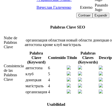
Pasando
Вячеслав Галиченко
Externo
Jugo
Contraer
Expandir
Palabras Clave SEO
Nube de
организация
областная
новый
области
донецкая
о
Palabras
автостопа
кроме
клуб
магістраль
Clave
Palabra
Palabras
Clave
Contenido
Título
Claves
Descrip
(Keyword)
(Keywords)
Consistencia
автостопа
6
de las
клуб
5
Palabras
Clave
донецкая
4
магістраль
4
организация
4
Usabilidad