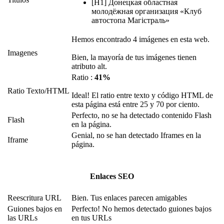
[H1] Донецкая областная
молодёжная организация «Клуб
автостопа Магістраль»
Hemos encontrado 4 imágenes en esta web.
Imagenes
Bien, la mayoría de tus imágenes tienen
atributo alt.
Ratio :
41%
Ratio Texto/HTML
Ideal! El ratio entre texto y código HTML de
esta página está entre 25 y 70 por ciento.
Perfecto, no se ha detectado contenido Flash
Flash
en la página.
Genial, no se han detectado Iframes en la
Iframe
página.
Enlaces SEO
Reescritura URL
Bien. Tus enlaces parecen amigables
Guiones bajos en
Perfecto! No hemos detectado guiones bajos
las URLs
en tus URLs