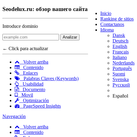
Seodelux.ru: обзор вашего сайта
Inicio
Ranking de sitios
Contactanos
Introduce dominio
Idioma
Dansk
Analizar
Deutsch
English
← Click para actualizar
Français
Italiano
Volver arriba
Nederlands
Contenido
Português
Enlaces
Suomi
Palabras Claves (Keywords)
Svenska
Usabilidad
Русский
Documento
Movil
Español
Optimización
PageSpeed Insights
Navegación
Volver arriba
Contenido