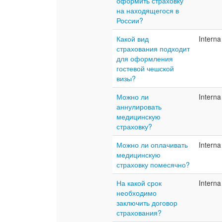
оформить страховку
на находящегося в
России?
Какой вид
Interna
страхования подходит
для оформления
гостевой чешской
визы?
Можно ли
Interna
аннулировать
медицинскую
страховку?
Можно ли оплачивать
Interna
медицинскую
страховку помесячно?
На какой срок
Interna
необходимо
заключить договор
страхования?