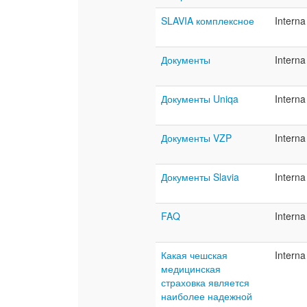
SLAVIA комплексное
Interna
Документы
Interna
Документы Uniqa
Interna
Документы VZP
Interna
Документы Slavia
Interna
FAQ
Interna
Какая чешская
Interna
медицинская
страховка является
наиболее надежной