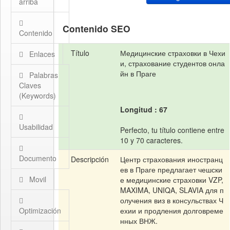
arriba
Contenido SEO
Contenido
Título
Медицинские страховки в Чехи
Enlaces
и, страхование студентов онла
йн в Праге
Palabras
Claves
(Keywords)
Longitud : 67
Usabilidad
Perfecto, tu título contiene entre
10 y 70 caracteres.
Documento
Descripción
Центр страхования иностранц
ев в Праге предлагает чешски
Movil
е медицинские страховки VZP,
MAXIMA, UNIQA, SLAVIA для п
олучения виз в консульствах Ч
Optimización
ехии и продления долговреме
нных ВНЖ.