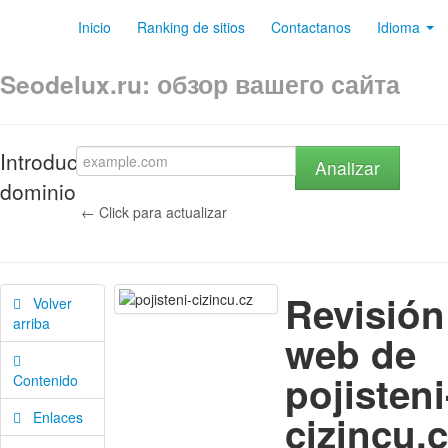
Inicio
Ranking de sitios
Contactanos
Idioma
Seodelux.ru: обзор вашего сайта
Introduce
Analizar
dominio
← Click para actualizar
Revisión
Volver
arriba
web de
pojisteni
Contenido
cizincu.
Enlaces