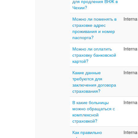
для продления ВНЖ в
Чехии?
Можно ли поменять в
Interna
страховке адрес
проживания и номер
паспорта?
Можно ли оплатить
Interna
страховку банковской
картой?
Какие данные
Interna
требуются для
заключения договора
страхования?
В какие больницы
Interna
можно обращаться с
комплексной
страховкой?
Как правильно
Interna