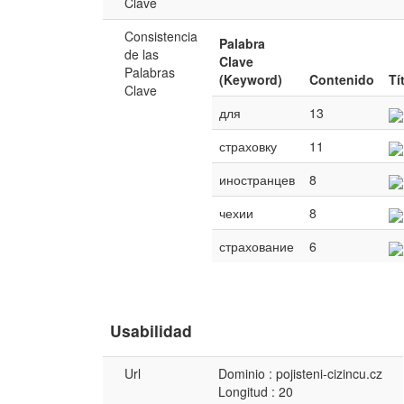
Clave
Consistencia
Palabra
de las
Clave
Palabras
(Keyword)
Contenido
Tí
Clave
для
13
страховку
11
иностранцев
8
чехии
8
страхование
6
Usabilidad
Url
Dominio : pojisteni-cizincu.cz
Longitud : 20