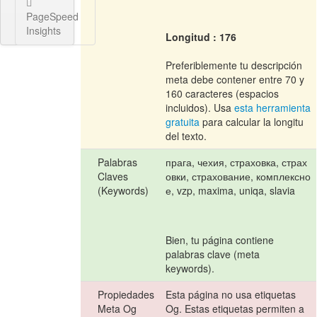
PageSpeed
Insights
Longitud : 176
Preferiblemente tu descripción
meta debe contener entre 70 y
160 caracteres (espacios
incluidos). Usa
esta herramienta
gratuita
para calcular la longitu
del texto.
Palabras
прага, чехия, страховка, страх
Claves
овки, страхование, комплексно
(Keywords)
е, vzp, maxima, uniqa, slavia
Bien, tu página contiene
palabras clave (meta
keywords).
Propiedades
Esta página no usa etiquetas
Meta Og
Og. Estas etiquetas permiten a