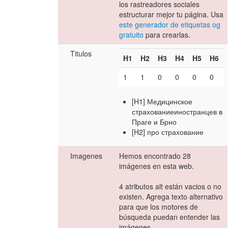
los rastreadores sociales
estructurar mejor tu página. Usa
este generador de etiquetas og
gratuito
para crearlas.
Titulos
H1
H2
H3
H4
H5
H6
1
1
0
0
0
0
[H1] Медицинское
страхованиеиностранцев в
Праге и Брно
[H2] про страхование
Imagenes
Hemos encontrado 28
imágenes en esta web.
4 atributos alt están vacios o no
existen. Agrega texto alternativo
para que los motores de
búsqueda puedan entender las
imágenes.