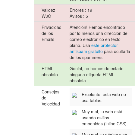
Validez
Errores : 19
W3C
Avisos : 5
Privacidad
Atención! Hemos encontrado
de los
por lo menos una dirección de
Emails
correo electrónico en texto
plano. Usa
este protector
antispam gratuito
para ocultarla
de los spammers.
HTML
Genial, no hemos detectado
obsoleto
ninguna etiqueta HTML
obsoleta.
Consejos
Excelente, esta web no
de
usa tablas.
Velocidad
Muy mal, tu web está
usando estilos
embenidos (inline CSS).
Muy mal, tu página web