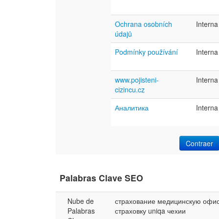
Ochrana osobních
Interna
údajů
Podmínky používání
Interna
www.pojisteni-
Interna
cizincu.cz
Аналитика
Interna
Contraer
Palabras Clave SEO
Nube de
страхование
медицинскую
офи
Palabras
страховку
uniqa
чехии