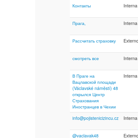
Контакты
Interna
Прага,
Interna
Рассчитать страховку
Extern
смотреть все
Interna
В Праге на
Interna
Вацлавской площади
(Václavské náměstí) 48
открылся Центр
Страхования
Иностранцев в Чехии
info@pojistenicizincu.cz
Interna
@vaclavak48
Extern