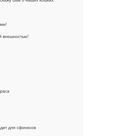
ами!
ой внешностью!
краса
одит для сфинксов