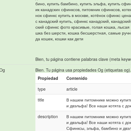
бино, купить бамбино, купить эльфа, купить сфи
ик канадских сфинксов, питомник сфинксов, котен
нок сфинкс купить в москве, котёнок сфинкс цена
с канадский купить, сфинкс канадский, канадски
ский сфинкс фото красивые, голая кошка, лысая 
шка без шерсти, кошка бесшерстная, самые руч
да кошек, кошки как дети
Bien, tu página contiene palabras clave (meta keyw
 Og
Bien. Tu página usa propiedades Og (etiquetas og)
Propiedad
Contenido
type
article
title
В нашем питомнике можно купить
и двэльфа! Все наши котята с до
description
В нашем питомнике можно купить
и двэльфа! Все наши котята с д
Сфинксы, эльфа, бамбино и двэл