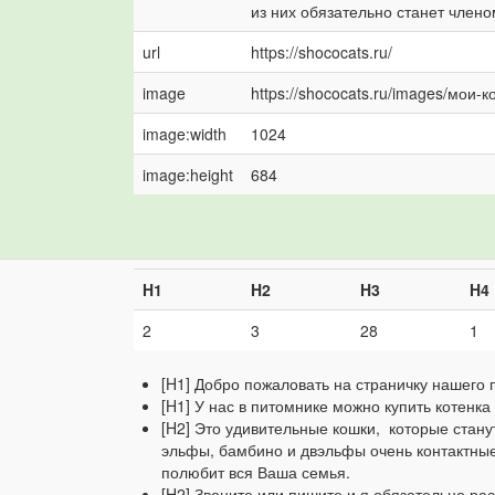
из них обязательно станет член
url
https://shococats.ru/
image
https://shococats.ru/images/мои-к
image:width
1024
image:height
684
H1
H2
H3
H4
2
3
28
1
[H1] Добро пожаловать на страничку нашего 
[H1] У нас в питомнике можно купить котенк
[H2] Это удивительные кошки, которые стан
эльфы, бамбино и двэльфы очень контактные
полюбит вся Ваша семья.
[H2] Звоните или пишите и я обязательно ра