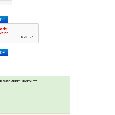
PDF
 в питомнике Шококэтс
.