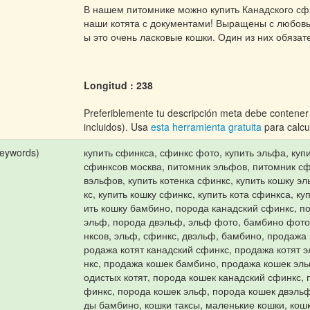
В нашем питомнике можно купить Канадского сф
наши котята с документами! Выращены с любов
ы это очень ласковые кошки. Один из них обяза
Longitud : 238
Preferiblemente tu descripción meta debe contener
incluidos). Usa
esta herramienta gratuita
para calcul
Keywords)
купить сфинкса, сфинкс фото, купить эльфа, куп
сфинксов москва, питомник эльфов, питомник сф
вэльфов, купить котенка сфинкс, купить кошку э
кс, купить кошку сфинкс, купить кота сфинкса, ку
ить кошку бамбино, порода канадский сфинкс, п
эльф, порода двэльф, эльф фото, бамбино фото
нксов, эльф, сфинкс, двэльф, бамбино, продажа 
родажа котят канадский сфинкс, продажа котят 
нкс, продажа кошек бамбино, продажа кошек эл
одистых котят, порода кошек канадский сфинкс,
финкс, порода кошек эльф, порода кошек двэльф
ды бамбино, кошки таксы, маленькие кошки, кош