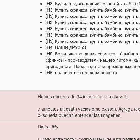
[H3] Будьте в курсе наших новостей и событи
[H3] Купить сфинкса, купить бамбино, купить
[H3] Купить сфинкса, купить бамбино, купить
[H3] Купить сфинкса, купить бамбино, купить
[H3] Купить сфинкса, купить бамбино, купить
[H3] Купить сфинкса, купить бамбино, купить
[H3] Купить сфинкса, купить бамбино, купить
[H4] НАШИ ДРУЗЬЯ
[H5] Большинство наших сфинксов, бамбино 
сфинксы - производители нашего питомника
пригодности. Производители признанных пор
[H6] подписаться на наши новости
Hemos encontrado 34 imágenes en esta web.
7 atributos alt están vacios o no existen. Agrega te
búsqueda puedan entender las imágenes.
Ratio :
8%
El ratio entre texto y código HTML de esta página e