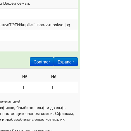
ом Вашей семьи.
ошки/ТЭГИ/kupit-sfinksa-v-moskve.jpg
Contraer
Expandir
H5
H6
1
1
питомника!
а сфинкс, бамбино, эльф и двэльф.
ут настоящим членом семьи. Сфинксы,
 и любвеобильныеные котики, их
сскажу Вам о наших кошках: