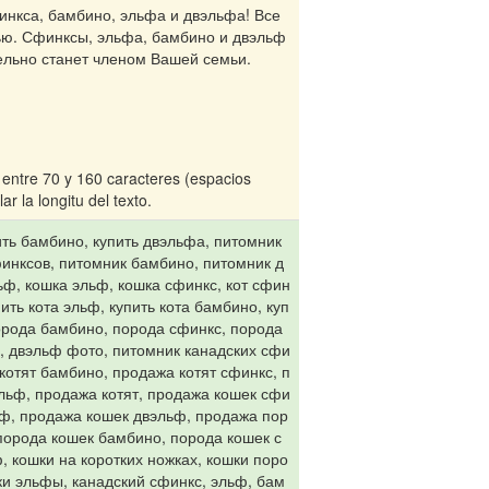
инкса, бамбино, эльфа и двэльфа! Все
ью. Сфинксы, эльфа, бамбино и двэльф
тельно станет членом Вашей семьи.
 entre 70 y 160 caracteres (espacios
ar la longitu del texto.
ить бамбино, купить двэльфа, питомник
инксов, питомник бамбино, питомник д
льф, кошка эльф, кошка сфинкс, кот сфин
пить кота эльф, купить кота бамбино, куп
орода бамбино, порода сфинкс, порода
, двэльф фото, питомник канадских сфи
котят бамбино, продажа котят сфинкс, п
эльф, продажа котят, продажа кошек сфи
ьф, продажа кошек двэльф, продажа пор
 порода кошек бамбино, порода кошек с
, кошки на коротких ножках, кошки поро
ки эльфы, канадский сфинкс, эльф, бам