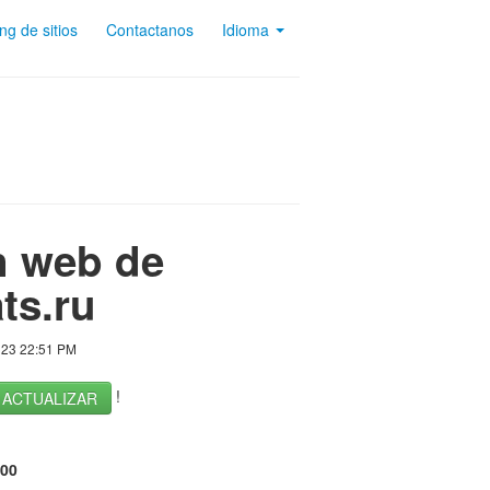
ng de sitios
Contactanos
Idioma
n web de
ts.ru
023 22:51 PM
!
ACTUALIZAR
100