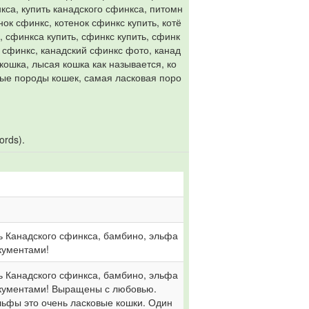
нкса, купить канадского сфинкса, питомн
ок сфинкс, котенок сфинкс купить, котё
, сфинкса купить, сфинкс купить, сфинк
й сфинкс, канадский сфинкс фото, канад
кошка, лысая кошка как называется, ко
ные породы кошек, самая ласковая поро
ords).
.
 Канадского сфинкса, бамбино, эльфа 
кументами! 
 Канадского сфинкса, бамбино, эльфа 
окументами! Выращены с любовью. 
ьфы это очень ласковые кошки. Один 