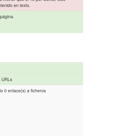
tenido en texto.
 página.
s URLs
o 0 enlace(s) a ficheros