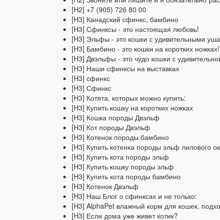
[H2] +7 (905) 726 80 00
[H3] Канадский сфинкс, бамбино
[H3] Сфинксы - это настоящая любовь!
[H3] Эльфы - это кошки с удивительными уш
[H3] Бамбино - это кошки на коротких ножках!
[H3] Двэльфы - это чудо кошки с удивительн
[H3] Наши сфинксы на выставках
[H3] сфинкс
[H3] Сфинкс
[H3] Котята, которых можно купить:
[H3] Купить кошку на коротких ножках
[H3] Кошка породы Двэльф
[H3] Кот породы Двэльф
[H3] Котенок породы бамбино
[H3] Купить котенка породы эльф лилового о
[H3] Купить кота породы эльф
[H3] Купить кошку породы эльф
[H3] Купить кота породы бамбино
[H3] Котенок Двэльф
[H3] Наш Блог о сфинксах и не только:
[H3] AlphaPet влажный корм для кошек, подх
[H3] Если дома уже живет котик?