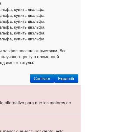
й
 эльфа, купить двэльфа
 эльфа, купить двэльфа
 эльфа, купить двэльфа
 эльфа, купить двэльфа
 эльфа, купить двэльфа
 эльфа, купить двэльфа
и эльфов посещают выставки. Все
 получают оценку о племенной
од имеют титулы:
Contraer
Expandir
xto alternativo para que los motores de
s menor que el 15 por ciento, esto