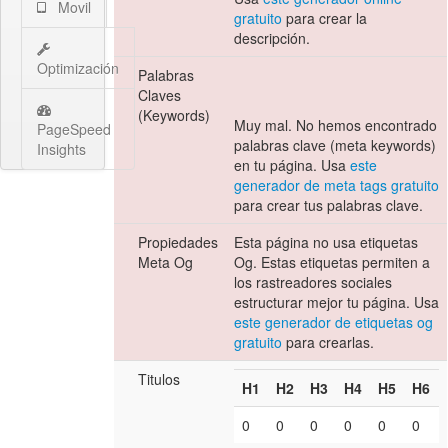
Movil
gratuito
para crear la
descripción.
Optimización
Palabras
Claves
(Keywords)
Muy mal. No hemos encontrado
PageSpeed
palabras clave (meta keywords)
Insights
en tu página. Usa
este
generador de meta tags gratuito
para crear tus palabras clave.
Propiedades
Esta página no usa etiquetas
Meta Og
Og. Estas etiquetas permiten a
los rastreadores sociales
estructurar mejor tu página. Usa
este generador de etiquetas og
gratuito
para crearlas.
Titulos
H1
H2
H3
H4
H5
H6
0
0
0
0
0
0