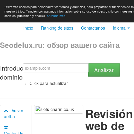
Utilizamos cookies para personalizar contenido y anuncios, para proporcionar funciones de me
nuestro tráfico. También compartimos información sobre su uso de nuestro sitio con nuestros 
sociales, publicidad y análisis.
Aprende más
Inicio
Ranking de sitios
Contactanos
Idioma
Seodelux.ru: обзор вашего сайта
Introduce
Analizar
dominio
← Click para actualizar
Revisión
Volver
arriba
web de
Contenido