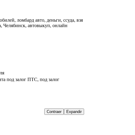
билей, ломбард авто, деньги, ссуда, взя
ла, Челябинск, автовыкуп, онлайн
ля
а под залог ПТС, под залог 
Contraer
Expandir