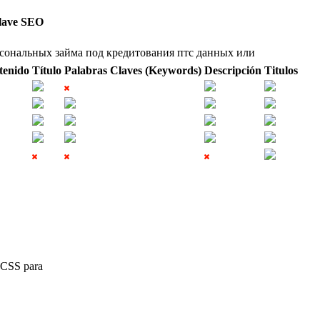
lave SEO
сональных
займа
под
кредитования
птс
данных
или
tenido
Título
Palabras Claves (Keywords)
Descripción
Titulos
 CSS para