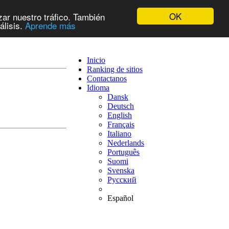
OK
ar nuestro tráfico. También
álisis.
Aprende más
Inicio
Ranking de sitios
Contactanos
Idioma
Dansk
Deutsch
English
Français
Italiano
Nederlands
Português
Suomi
Svenska
Русский
Español