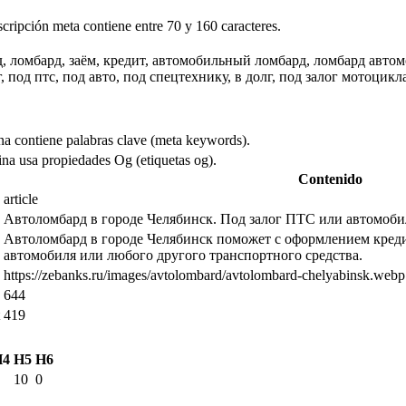
scripción meta contiene entre 70 y 160 caracteres.
, ломбард, заём, кредит, автомобильный ломбард, ломбард автомо
г, под птс, под авто, под спецтехнику, в долг, под залог мотоцик
na contiene palabras clave (meta keywords).
na usa propiedades Og (etiquetas og).
Contenido
article
Автоломбард в городе Челябинск. Под залог ПТС или автомоби
Автоломбард в городе Челябинск поможет с оформлением кредит
автомобиля или любого другого транспортного средства.
https://zebanks.ru/images/avtolombard/avtolombard-chelyabinsk.webp
644
419
H4
H5
H6
10
0