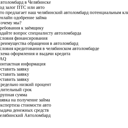
Автоломбард в Челябинске
под залог ПТС или авто
Что предлагает наш челябинский автоломбард потенциальным кл
Онлайн одобрение займа
Почему мы?
Требования к заёмщику
Задайте вопрос специалисту автоломбарда
Условия финансирования
Преимущества обращения в автоломбард
Условия кредитования в челябинском автоломбарде
Схема оформления и выдачи кредита
FAQ
Контактная информация
ставить заявку
ставить заявку
ставить заявку
Предельно низкий процент
Длительный срок
Крупная сумма
аявка на получение займа
Экспертиза стоимости авто
Выдача денежных средств
Челябинский Автоломбард