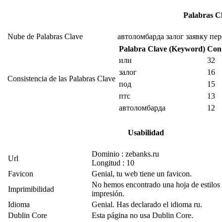
Palabras C
Nube de Palabras Clave
автоломбарда
залог
заявку
пер
Palabra Clave (Keyword)
Con
или
32
залог
16
Consistencia de las Palabras Clave
под
15
птс
13
автоломбарда
12
Usabilidad
Dominio : zebanks.ru
Url
Longitud : 10
Favicon
Genial, tu web tiene un favicon.
No hemos encontrado una hoja de estilos
Imprimibilidad
impresión.
Idioma
Genial. Has declarado el idioma ru.
Dublin Core
Esta página no usa Dublin Core.