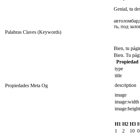
Genial, tu de
автоломбард
ть, под зало
Palabras Claves (Keywords)
Bien, tu pági
Bien. Tu pági
Propiedad
type
title
description
Propiedades Meta Og
image
image:width
image:height
H1
H2
H3
1
2
10
0