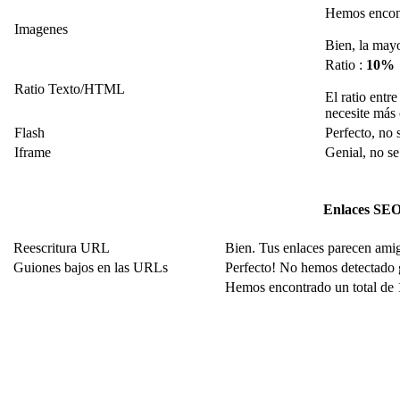
Hemos encont
Imagenes
Bien, la mayo
Ratio :
10%
Ratio Texto/HTML
El ratio entr
necesite más 
Flash
Perfecto, no 
Iframe
Genial, no se
Enlaces SE
Reescritura URL
Bien. Tus enlaces parecen ami
Guiones bajos en las URLs
Perfecto! No hemos detectado 
Hemos encontrado un total de 1