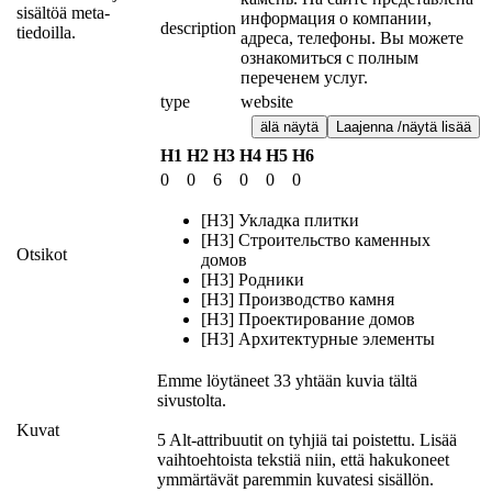
sisältöä meta-
информация о компании, 
description
tiedoilla.
адреса, телефоны. Вы можете 
ознакомиться с полным 
переченем услуг.
type
website
älä näytä
Laajenna /näytä lisää
H1
H2
H3
H4
H5
H6
0
0
6
0
0
0
[H3] Укладка плитки
[H3] Строительство каменных
Otsikot
домов
[H3] Родники
[H3] Производство камня
[H3] Проектирование домов
[H3] Архитектурные элементы
Emme löytäneet 33 yhtään kuvia tältä
sivustolta.
Kuvat
5 Alt-attribuutit on tyhjiä tai poistettu. Lisää
vaihtoehtoista tekstiä niin, että hakukoneet
ymmärtävät paremmin kuvatesi sisällön.