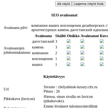
älä näytä
Laajenna /näytä lisää
SEO avainsanat
компании
ваших
воплощения
дизайнерских
с
Avainsana pilvi
архитектурных
камень
дагестанский
идеальн
Avainsana
Sisältö
Otsikko
Avainsanat
Kuv
дагестанский
3
камень
3
Avainsanojen
johdonmukaisuus
компании
2
воплощения
1
ваших
1
Käytettävyys
Sivusto : chelyabinsk-luxury.ctlx.ru
Url
Pituus : 26
Hienoa, sinun sivulla on favicon
Pikkukuva (favicon)
(pikakuvake).
Emme löytäneet tulostusystävällistä