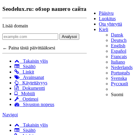
Seodelux.ru: обзор вашего сайта
Pääsivu
Luokitus
Ota yhteyttä
Lisää domain
Kieli
Dansk
Analysoi
Deutsch
English
← Paina tästä päivittääksesi
Español
Français
Takaisin ylös
Italiano
Sisältö
Nederlands
Linkit
Português
Avainsanat
Svenska
Käytettävyys
Русский
Dokumentti
Mobiili
Suomi
Optimoi
Sivuston nopeus
Navigoi
Takaisin ylös
Sisältö