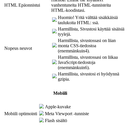
HTML Epäonnistui
vanhentuneita HTML-tunnisteita
HTML-koodistasi.
Huomio! Yritä välttää sisäkkäisiä
taulukoita HTML: ssä.
Harmillista, Sivustosi käyttää sisäisiä
tyylejä.
Harmillista, sivustossasi on liian
monta CSS-tiedostoa
Nopeus neuvot
(enemmänkuin4).
Harmillista, sivustossasi on liikaa
JavaScript-tiedostoja
(enemmänkuin6).
Harmillista, sivustosi ei hyödynnä
gzipia.
Mobiili
Apple-kuvake
Mobiili optimointi
Meta Viewport -tunniste
Flash sisältö