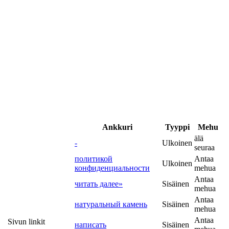
Ankkuri
Tyyppi
Mehu
älä
-
Ulkoinen
seuraa
политикой
Antaa
Ulkoinen
конфиденциальности
mehua
Antaa
читать далее»
Sisäinen
mehua
Antaa
натуральный камень
Sisäinen
mehua
Antaa
Sivun linkit
написать
Sisäinen