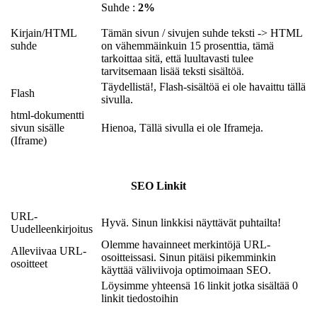
Suhde :
2%
Kirjain/HTML
Tämän sivun / sivujen suhde teksti -> HTML
suhde
on vähemmäinkuin 15 prosenttia, tämä
tarkoittaa sitä, että luultavasti tulee
tarvitsemaan lisää teksti sisältöä.
Täydellistä!, Flash-sisältöä ei ole havaittu tällä
Flash
sivulla.
html-dokumentti
sivun sisälle
Hienoa, Tällä sivulla ei ole Iframeja.
(Iframe)
SEO Linkit
URL-
Hyvä. Sinun linkkisi näyttävät puhtailta!
Uudelleenkirjoitus
Olemme havainneet merkintöjä URL-
Alleviivaa URL-
osoitteissasi. Sinun pitäisi pikemminkin
osoitteet
käyttää väliviivoja optimoimaan SEO.
Löysimme yhteensä 16 linkit jotka sisältää 0
linkit tiedostoihin