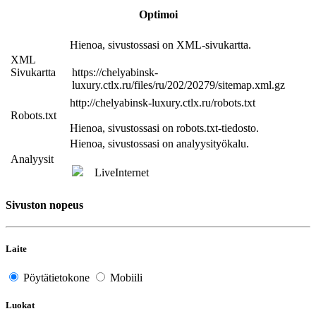
Optimoi
Hienoa, sivustossasi on XML-sivukartta.
XML
Sivukartta
https://chelyabinsk-
luxury.ctlx.ru/files/ru/202/20279/sitemap.xml.gz
http://chelyabinsk-luxury.ctlx.ru/robots.txt
Robots.txt
Hienoa, sivustossasi on robots.txt-tiedosto.
Hienoa, sivustossasi on analyysityökalu.
Analyysit
LiveInternet
Sivuston nopeus
Laite
Pöytätietokone
Mobiili
Luokat