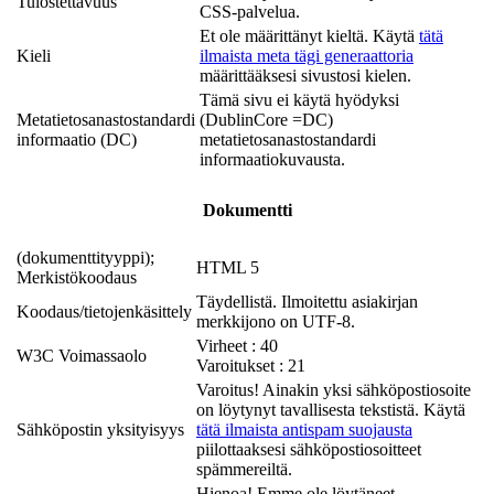
Tulostettavuus
CSS-palvelua.
Et ole määrittänyt kieltä. Käytä
tätä
Kieli
ilmaista meta tägi generaattoria
määrittääksesi sivustosi kielen.
Tämä sivu ei käytä hyödyksi
Metatietosanastostandardi
(DublinCore =DC)
informaatio (DC)
metatietosanastostandardi
informaatiokuvausta.
Dokumentti
(dokumenttityyppi);
HTML 5
Merkistökoodaus
Täydellistä. Ilmoitettu asiakirjan
Koodaus/tietojenkäsittely
merkkijono on UTF-8.
Virheet : 40
W3C Voimassaolo
Varoitukset : 21
Varoitus! Ainakin yksi sähköpostiosoite
on löytynyt tavallisesta tekstistä. Käytä
Sähköpostin yksityisyys
tätä ilmaista antispam suojausta
piilottaaksesi sähköpostiosoitteet
spämmereiltä.
Hienoa! Emme ole löytäneet