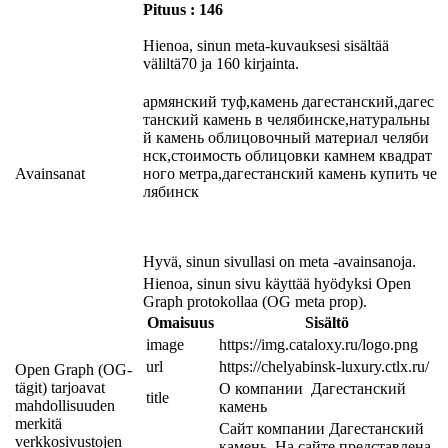
Pituus : 146
Hienoa, sinun meta-kuvauksesi sisältää
väliltä70 ja 160 kirjainta.
армянский туф,камень дагестанский,дагес
танский камень в челябинске,натуральны
й камень облицовочный материал челяби
нск,стоимость облицовки камнем квадрат
Avainsanat
ного метра,дагестанский камень купить че
лябинск
Hyvä, sinun sivullasi on meta -avainsanoja.
Hienoa, sinun sivu käyttää hyödyksi Open
Graph protokollaa (OG meta prop).
Omaisuus
Sisältö
image
https://img.cataloxy.ru/logo.png
url
https://chelyabinsk-luxury.ctlx.ru/
Open Graph (OG-
tägit) tarjoavat
О компании  Дагестанский 
title
mahdollisuuden
камень
merkitä
Сайт компании Дагестанский 
verkkosivustojen
камень. На сайте представлена 