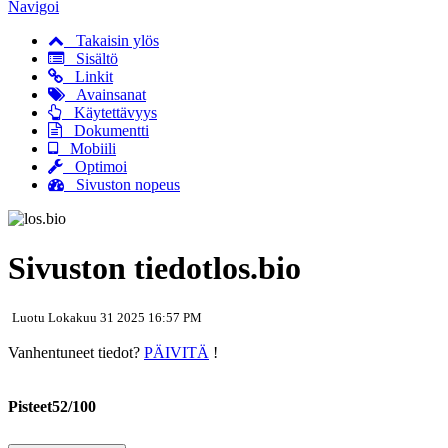
Navigoi
Takaisin ylös
Sisältö
Linkit
Avainsanat
Käytettävyys
Dokumentti
Mobiili
Optimoi
Sivuston nopeus
Sivuston tiedotlos.bio
Luotu Lokakuu 31 2025 16:57 PM
Vanhentuneet tiedot?
PÄIVITÄ
!
Pisteet52/100