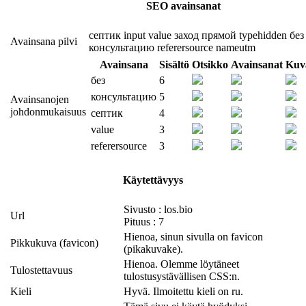
SEO avainsanat
септик
input
value
заход
прямой
typehidden
без
Avainsana pilvi
консультацию
referersource
nameutm
Avainsana
Sisältö
Otsikko
Avainsanat
Kuv
без
6
консультацию
5
Avainsanojen
johdonmukaisuus
септик
4
value
3
referersource
3
Käytettävyys
Sivusto : los.bio
Url
Pituus : 7
Hienoa, sinun sivulla on favicon
Pikkukuva (favicon)
(pikakuvake).
Hienoa. Olemme löytäneet
Tulostettavuus
tulostusystävällisen CSS:n.
Kieli
Hyvä. Ilmoitettu kieli on ru.