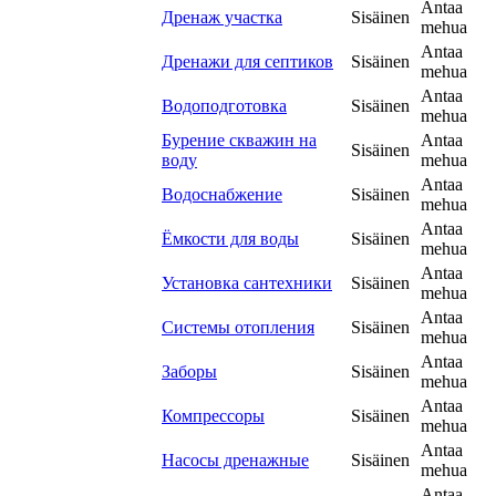
Antaa
Дренаж участка
Sisäinen
mehua
Antaa
Дренажи для септиков
Sisäinen
mehua
Antaa
Водоподготовка
Sisäinen
mehua
Бурение скважин на
Antaa
Sisäinen
воду
mehua
Antaa
Водоснабжение
Sisäinen
mehua
Antaa
Ёмкости для воды
Sisäinen
mehua
Antaa
Установка сантехники
Sisäinen
mehua
Antaa
Системы отопления
Sisäinen
mehua
Antaa
Заборы
Sisäinen
mehua
Antaa
Компрессоры
Sisäinen
mehua
Antaa
Насосы дренажные
Sisäinen
mehua
Antaa