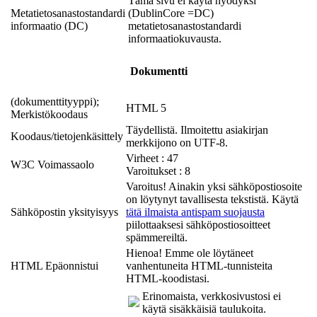
Tämä sivu ei käytä hyödyksi
Metatietosanastostandardi
(DublinCore =DC)
informaatio (DC)
metatietosanastostandardi
informaatiokuvausta.
Dokumentti
(dokumenttityyppi);
HTML 5
Merkistökoodaus
Täydellistä. Ilmoitettu asiakirjan
Koodaus/tietojenkäsittely
merkkijono on UTF-8.
Virheet : 47
W3C Voimassaolo
Varoitukset : 8
Varoitus! Ainakin yksi sähköpostiosoite
on löytynyt tavallisesta tekstistä. Käytä
Sähköpostin yksityisyys
tätä ilmaista antispam suojausta
piilottaaksesi sähköpostiosoitteet
spämmereiltä.
Hienoa! Emme ole löytäneet
HTML Epäonnistui
vanhentuneita HTML-tunnisteita
HTML-koodistasi.
Erinomaista, verkkosivustosi ei
käytä sisäkkäisiä taulukoita.