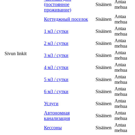
Antaa
(постоянное
Sisäinen
mehua
проживание)
Antaa
Коттеджный поселок
Sisäinen
mehua
Antaa
1 м3 / сутки
Sisäinen
mehua
Antaa
2 м3 / сутки
Sisäinen
mehua
Antaa
Sivun linkit
3 м3 / сутки
Sisäinen
mehua
Antaa
4 м3 / сутки
Sisäinen
mehua
Antaa
5 м3 / сутки
Sisäinen
mehua
Antaa
6 м3 / сутки
Sisäinen
mehua
Antaa
Услуги
Sisäinen
mehua
Автономная
Antaa
Sisäinen
канализация
mehua
Antaa
Кессоны
Sisäinen
mehua