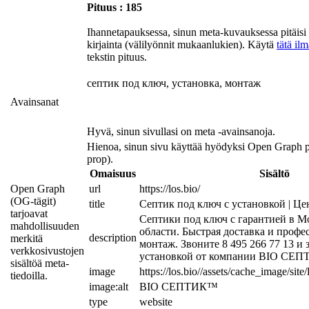
Pituus : 185
Ihannetapauksessa, sinun meta-kuvauksessa pitäisi s
kirjainta (välilyönnit mukaanlukien). Käytä
tätä il
tekstin pituus.
септик под ключ, установка, монтаж
Avainsanat
Hyvä, sinun sivullasi on meta -avainsanoja.
Hienoa, sinun sivu käyttää hyödyksi Open Graph 
prop).
Omaisuus
Sisältö
Open Graph
url
https://los.bio/
(OG-tägit)
title
Септик под ключ с установкой | Ц
tarjoavat
Септики под ключ с гарантией в М
mahdollisuuden
области. Быстрая доставка и профе
description
merkitä
монтаж. Звоните 8 495 266 77 13 и з
verkkosivustojen
установкой от компании BIO СЕП
sisältöä meta-
image
https://los.bio//assets/cache_image/si
tiedoilla.
image:alt
BIO СЕПТИК™
type
website