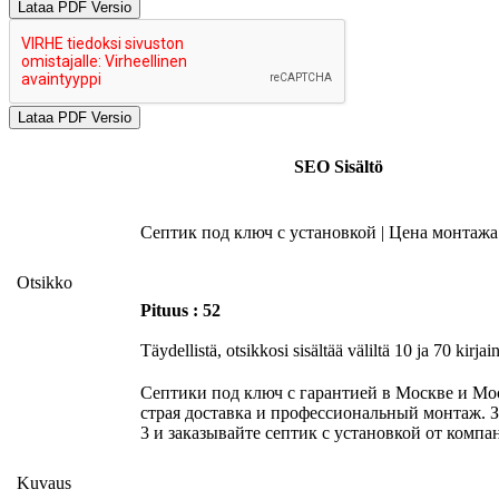
Lataa PDF Versio
SEO Sisältö
Септик под ключ с установкой | Цена монтажа
Otsikko
Pituus : 52
Täydellistä, otsikkosi sisältää väliltä 10 ja 70 kirjain
Септики под ключ с гарантией в Москве и Мо
страя доставка и профессиональный монтаж. З
3 и заказывайте септик с установкой от ком
Kuvaus