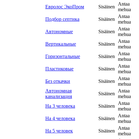
Antaa
Евролос ЭкоПром
Sisäinen
mehua
Antaa
Подбор септика
Sisäinen
mehua
Antaa
Автономные
Sisäinen
mehua
Antaa
Вертикальные
Sisäinen
mehua
Antaa
Горизонтальные
Sisäinen
mehua
Antaa
Пластиковые
Sisäinen
mehua
Antaa
Без откачки
Sisäinen
mehua
Автономная
Antaa
Sisäinen
канализация
mehua
Antaa
На 3 человека
Sisäinen
mehua
Antaa
На 4 человека
Sisäinen
mehua
Antaa
На 5 человек
Sisäinen
mehua