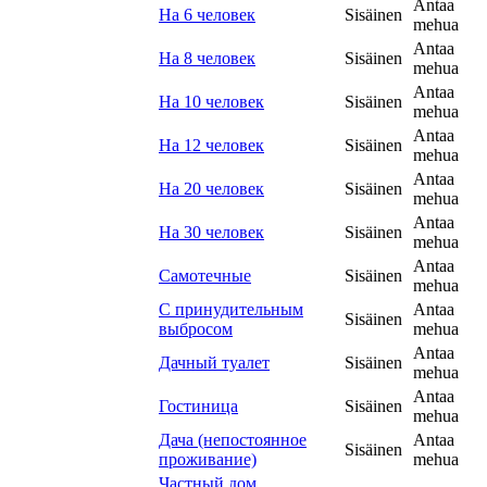
Antaa
На 6 человек
Sisäinen
mehua
Antaa
На 8 человек
Sisäinen
mehua
Antaa
На 10 человек
Sisäinen
mehua
Antaa
На 12 человек
Sisäinen
mehua
Antaa
На 20 человек
Sisäinen
mehua
Antaa
На 30 человек
Sisäinen
mehua
Antaa
Самотечные
Sisäinen
mehua
С принудительным
Antaa
Sisäinen
выбросом
mehua
Antaa
Дачный туалет
Sisäinen
mehua
Antaa
Гостиница
Sisäinen
mehua
Дача (непостоянное
Antaa
Sisäinen
проживание)
mehua
Частный дом