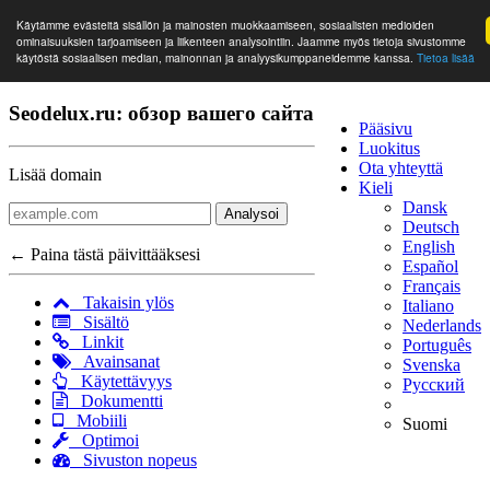
Käytämme evästeitä sisällön ja mainosten muokkaamiseen, sosiaalisten medioiden
ominaisuuksien tarjoamiseen ja liikenteen analysointiin. Jaamme myös tietoja sivustomme
käytöstä sosiaalisen median, mainonnan ja analyysikumppaneidemme kanssa.
Tietoa lisää
Seodelux.ru: обзор вашего сайта
Pääsivu
Luokitus
Ota yhteyttä
Lisää domain
Kieli
Dansk
Analysoi
Deutsch
English
← Paina tästä päivittääksesi
Español
Français
Takaisin ylös
Italiano
Sisältö
Nederlands
Linkit
Português
Avainsanat
Svenska
Käytettävyys
Русский
Dokumentti
Mobiili
Suomi
Optimoi
Sivuston nopeus