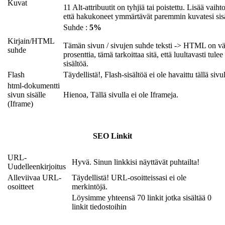
Kuvat
11 Alt-attribuutit on tyhjiä tai poistettu. Lisää vaihto
että hakukoneet ymmärtävät paremmin kuvatesi sis
Suhde :
5%
Kirjain/HTML
Tämän sivun / sivujen suhde teksti -> HTML on 
suhde
prosenttia, tämä tarkoittaa sitä, että luultavasti tulee
sisältöä.
Flash
Täydellistä!, Flash-sisältöä ei ole havaittu tällä sivul
html-dokumentti
sivun sisälle
Hienoa, Tällä sivulla ei ole Iframeja.
(Iframe)
SEO Linkit
URL-
Hyvä. Sinun linkkisi näyttävät puhtailta!
Uudelleenkirjoitus
Alleviivaa URL-
Täydellistä! URL-osoitteissasi ei ole
osoitteet
merkintöjä.
Löysimme yhteensä 70 linkit jotka sisältää 0
linkit tiedostoihin