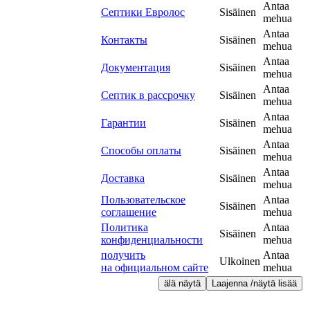
Antaa
Септики Евролос
Sisäinen
mehua
Antaa
Контакты
Sisäinen
mehua
Antaa
Документация
Sisäinen
mehua
Antaa
Септик в рассрочку
Sisäinen
mehua
Antaa
Гарантии
Sisäinen
mehua
Antaa
Способы оплаты
Sisäinen
mehua
Antaa
Доставка
Sisäinen
mehua
Пользовательское
Antaa
Sisäinen
соглашение
mehua
Политика
Antaa
Sisäinen
конфиденциальности
mehua
получить
Antaa
Ulkoinen
на официальном сайте
mehua
älä näytä
Laajenna /näytä lisää