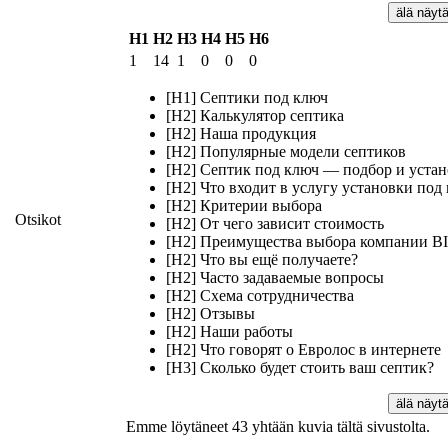
älä näyt
H1
H2
H3
H4
H5
H6
1
14
1
0
0
0
[H1] Септики под ключ
[H2] Калькулятор септика
[H2] Наша продукция
[H2] Популярные модели септиков
[H2] Септик под ключ — подбор и устан
[H2] Что входит в услугу установки под
[H2] Критерии выбора
Otsikot
[H2] От чего зависит стоимость
[H2] Преимущества выбора компании 
[H2] Что вы ещё получаете?
[H2] Часто задаваемые вопросы
[H2] Схема сотрудничества
[H2] Отзывы
[H2] Наши работы
[H2] Что говорят о Евролос в интернете
[H3] Сколько будет стоить ваш септик?
älä näyt
Emme löytäneet 43 yhtään kuvia tältä sivustolta.