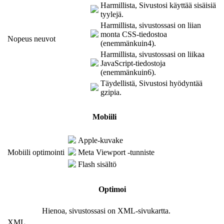
Harmillista, Sivustosi käyttää sisäisiä
tyylejä.
Harmillista, sivustossasi on liian
monta CSS-tiedostoa
Nopeus neuvot
(enemmänkuin4).
Harmillista, sivustossasi on liikaa
JavaScript-tiedostoja
(enemmänkuin6).
Täydellistä, Sivustosi hyödyntää
gzipia.
Mobiili
Apple-kuvake
Mobiili optimointi
Meta Viewport -tunniste
Flash sisältö
Optimoi
Hienoa, sivustossasi on XML-sivukartta.
XML