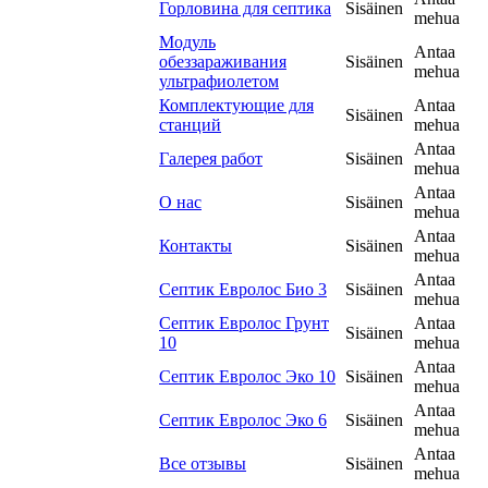
Горловина для септика
Sisäinen
mehua
Модуль
Antaa
обеззараживания
Sisäinen
mehua
ультрафиолетом
Комплектующие для
Antaa
Sisäinen
станций
mehua
Antaa
Галерея работ
Sisäinen
mehua
Antaa
О нас
Sisäinen
mehua
Antaa
Контакты
Sisäinen
mehua
Antaa
Септик Евролос Био 3
Sisäinen
mehua
Септик Евролос Грунт
Antaa
Sisäinen
10
mehua
Antaa
Септик Евролос Эко 10
Sisäinen
mehua
Antaa
Септик Евролос Эко 6
Sisäinen
mehua
Antaa
Все отзывы
Sisäinen
mehua