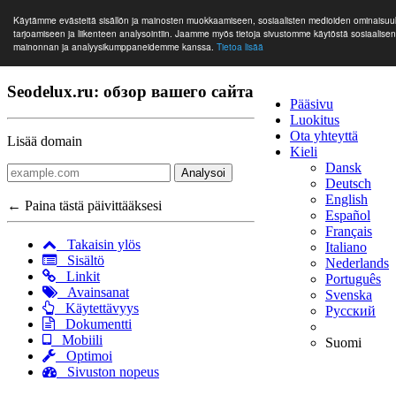
Käytämme evästeitä sisällön ja mainosten muokkaamiseen, sosiaalisten medioiden ominaisuu
tarjoamiseen ja liikenteen analysointiin. Jaamme myös tietoja sivustomme käytöstä sosiaalise
mainonnan ja analyysikumppaneidemme kanssa.
Tietoa lisää
Seodelux.ru: обзор вашего сайта
Pääsivu
Luokitus
Ota yhteyttä
Lisää domain
Kieli
Dansk
Analysoi
Deutsch
English
← Paina tästä päivittääksesi
Español
Français
Takaisin ylös
Italiano
Sisältö
Nederlands
Linkit
Português
Avainsanat
Svenska
Käytettävyys
Русский
Dokumentti
Mobiili
Suomi
Optimoi
Sivuston nopeus