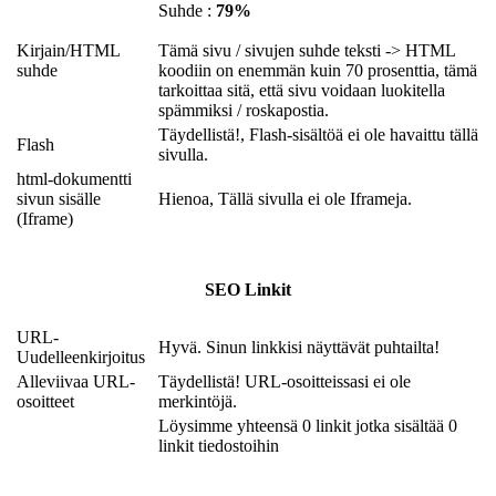
Suhde :
79%
Kirjain/HTML
Tämä sivu / sivujen suhde teksti -> HTML
suhde
koodiin on enemmän kuin 70 prosenttia, tämä
tarkoittaa sitä, että sivu voidaan luokitella
spämmiksi / roskapostia.
Täydellistä!, Flash-sisältöä ei ole havaittu tällä
Flash
sivulla.
html-dokumentti
sivun sisälle
Hienoa, Tällä sivulla ei ole Iframeja.
(Iframe)
SEO Linkit
URL-
Hyvä. Sinun linkkisi näyttävät puhtailta!
Uudelleenkirjoitus
Alleviivaa URL-
Täydellistä! URL-osoitteissasi ei ole
osoitteet
merkintöjä.
Löysimme yhteensä 0 linkit jotka sisältää 0
linkit tiedostoihin