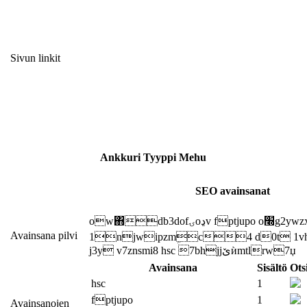
Sivun linkit
Ankkuri
Tyyppi
Mehu
SEO avainsanat
ow΋db3dofۍoڍv
fptjupo
o׭g2ywz
Avainsana pilvi
1njwipzmܹc4
d0t
1
j3y
v7znsmi8
hsc
7bhjjێѝmtlrw7џ
Avainsana
Sisältö
Ots
hsc
1
fptjupo
1
Avainsanojen