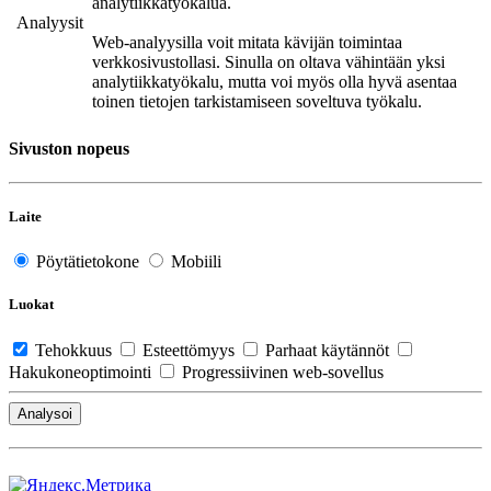
analytiikkatyökalua.
Analyysit
Web-analyysilla voit mitata kävijän toimintaa
verkkosivustollasi. Sinulla on oltava vähintään yksi
analytiikkatyökalu, mutta voi myös olla hyvä asentaa
toinen tietojen tarkistamiseen soveltuva työkalu.
Sivuston nopeus
Laite
Pöytätietokone
Mobiili
Luokat
Tehokkuus
Esteettömyys
Parhaat käytännöt
Hakukoneoptimointi
Progressiivinen web-sovellus
Analysoi