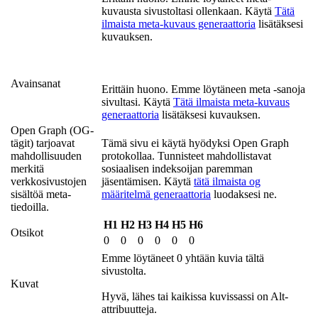
kuvausta sivustoltasi ollenkaan. Käytä
Tätä
ilmaista meta-kuvaus generaattoria
lisätäksesi
kuvauksen.
Avainsanat
Erittäin huono. Emme löytäneen meta -sanoja
sivultasi. Käytä
Tätä ilmaista meta-kuvaus
generaattoria
lisätäksesi kuvauksen.
Open Graph (OG-
tägit) tarjoavat
Tämä sivu ei käytä hyödyksi Open Graph
mahdollisuuden
protokollaa. Tunnisteet mahdollistavat
merkitä
sosiaalisen indeksoijan paremman
verkkosivustojen
jäsentämisen. Käytä
tätä ilmaista og
sisältöä meta-
määritelmä generaattoria
luodaksesi ne.
tiedoilla.
H1
H2
H3
H4
H5
H6
Otsikot
0
0
0
0
0
0
Emme löytäneet 0 yhtään kuvia tältä
sivustolta.
Kuvat
Hyvä, lähes tai kaikissa kuvissassi on Alt-
attribuutteja.