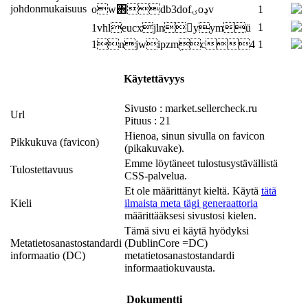
johdonmukaisuus
ow΋db3dofۍoڍv
1
1
1vhleucxjlnyymü
1njwipzmܹc4
1
Käytettävyys
Sivusto : market.sellercheck.ru
Url
Pituus : 21
Hienoa, sinun sivulla on favicon
Pikkukuva (favicon)
(pikakuvake).
Emme löytäneet tulostusystävällistä
Tulostettavuus
CSS-palvelua.
Et ole määrittänyt kieltä. Käytä
tätä
Kieli
ilmaista meta tägi generaattoria
määrittääksesi sivustosi kielen.
Tämä sivu ei käytä hyödyksi
Metatietosanastostandardi
(DublinCore =DC)
informaatio (DC)
metatietosanastostandardi
informaatiokuvausta.
Dokumentti