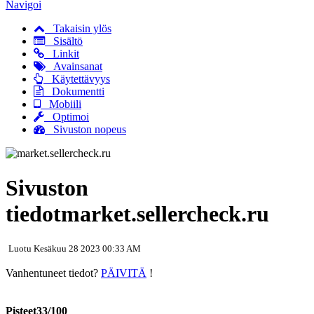
Navigoi
Takaisin ylös
Sisältö
Linkit
Avainsanat
Käytettävyys
Dokumentti
Mobiili
Optimoi
Sivuston nopeus
Sivuston
tiedotmarket.sellercheck.ru
Luotu Kesäkuu 28 2023 00:33 AM
Vanhentuneet tiedot?
PÄIVITÄ
!
Pisteet33/100