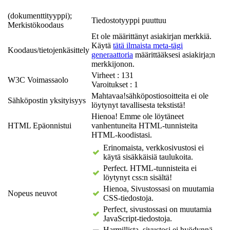
(dokumenttityyppi);
Tiedostotyyppi puuttuu
Merkistökoodaus
Et ole määrittänyt asiakirjan merkkiä.
Käytä
tätä ilmaista meta-tägi
Koodaus/tietojenkäsittely
generaattoria
määrittääksesi asiakirja;n
merkkijonon.
Virheet : 131
W3C Voimassaolo
Varoitukset : 1
Mahtavaa!sähköpostiosoitteita ei ole
Sähköpostin yksityisyys
löytynyt tavallisesta tekstistä!
Hienoa! Emme ole löytäneet
HTML Epäonnistui
vanhentuneita HTML-tunnisteita
HTML-koodistasi.
Erinomaista, verkkosivustosi ei
käytä sisäkkäisiä taulukoita.
Perfect. HTML-tunnisteita ei
löytynyt css:n sisältä!
Hienoa, Sivustossasi on muutamia
Nopeus neuvot
CSS-tiedostoja.
Perfect, sivustossasi on muutamia
JavaScript-tiedostoja.
Harmillista, sivustosi ei hyödynnä