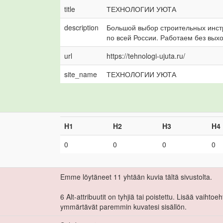
title
ТЕХНОЛОГИИ УЮТА
description
Большой выбор строительных инстр
по всей России. Работаем без выхо
url
https://tehnologi-ujuta.ru/
site_name
ТЕХНОЛОГИИ УЮТА
H1
H2
H3
H4
0
0
0
0
Emme löytäneet 11 yhtään kuvia tältä sivustolta.
6 Alt-attribuutit on tyhjiä tai poistettu. Lisää vaihtoe
ymmärtävät paremmin kuvatesi sisällön.