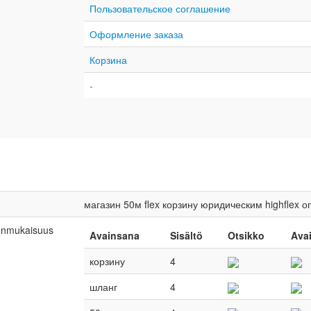
Пользовательское соглашение
Оформление заказа
Корзина
-
магазин
50м
flex
корзину
юридическим
highflex
о
onmukaisuus
Avainsana
Sisältö
Otsikko
Ava
корзину
4
шланг
4