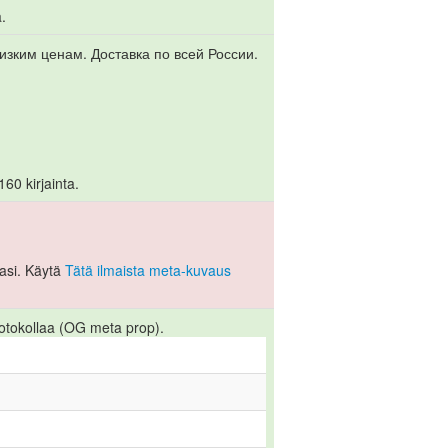
a.
зким ценам. Доставка по всей России.
60 kirjainta.
asi. Käytä
Tätä ilmaista meta-kuvaus
otokollaa (OG meta prop).