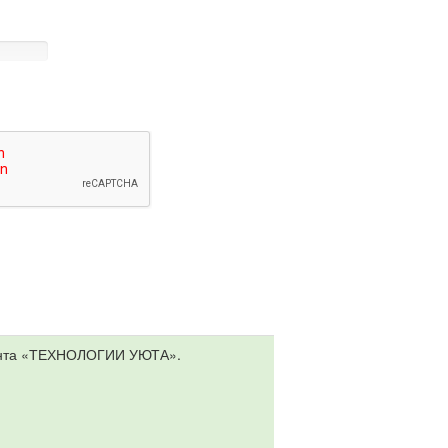
мента «ТЕХНОЛОГИИ УЮТА».