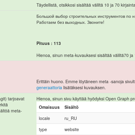
Täydellistä, otsikkosi sisältää väliltä 10 ja 70 kirjaint
Большой выбор строительных инструментов по ни
Работаем без выходных. Звоните!
Pituus : 113
Hienoa, sinun meta-kuvauksesi sisältää väliltä70 ja 1
Erittäin huono. Emme löytäneen meta -sanoja sivult
generaattoria
lisätäksesi kuvauksen.
it) tarjoavat
Hienoa, sinun sivu käyttää hyödyksi Open Graph pr
kitä
Omaisuus
Sisältö
sältöä meta-
locale
ru_RU
type
website