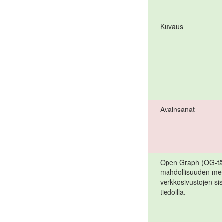
Kuvaus
Avainsanat
Open Graph (OG-täg
mahdollisuuden mer
verkkosivustojen si
tiedoilla.