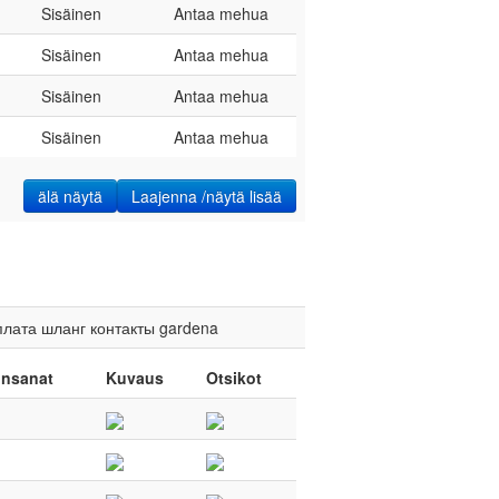
Sisäinen
Antaa mehua
Sisäinen
Antaa mehua
Sisäinen
Antaa mehua
Sisäinen
Antaa mehua
älä näytä
Laajenna /näytä lisää
плата
шланг
контакты
gardena
insanat
Kuvaus
Otsikot