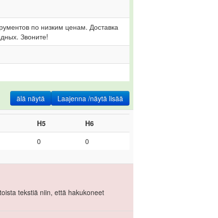
ументов по низким ценам. Доставка 
дных. Звоните!
älä näytä
Laajenna /näytä lisää
H5
H6
0
0
htoista tekstiä niin, että hakukoneet