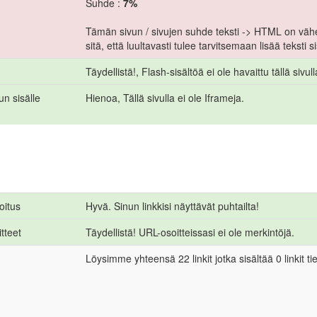
Suhde :
7%
Tämän sivun / sivujen suhde teksti -> HTML on väh
sitä, että luultavasti tulee tarvitsemaan lisää teksti s
Täydellistä!, Flash-sisältöä ei ole havaittu tällä sivull
un sisälle
Hienoa, Tällä sivulla ei ole Iframeja.
oitus
Hyvä. Sinun linkkisi näyttävät puhtailta!
tteet
Täydellistä! URL-osoitteissasi ei ole merkintöjä.
Löysimme yhteensä 22 linkit jotka sisältää 0 linkit ti