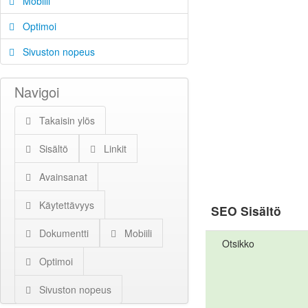
Mobiili
Optimoi
Sivuston nopeus
Navigoi
Takaisin ylös
Sisältö
Linkit
Avainsanat
Käytettävyys
SEO Sisältö
Dokumentti
Mobiili
Otsikko
Optimoi
Sivuston nopeus