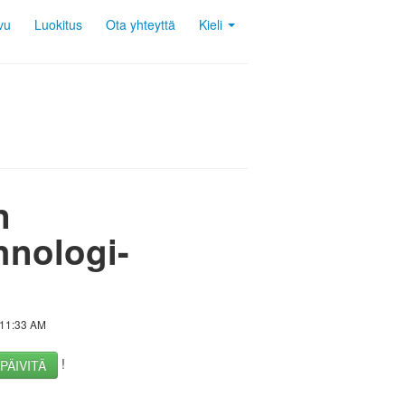
vu
Luokitus
Ota yhteyttä
Kieli
n
hnologi-
 11:33 AM
!
PÄIVITÄ