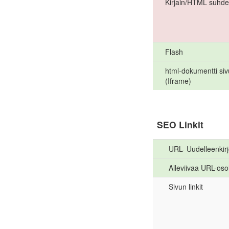
Kirjain/HTML suhde
Flash
html-dokumentti siv
(Iframe)
SEO Linkit
URL- Uudelleenkirj
Alleviivaa URL-osoi
Sivun linkit