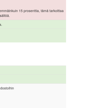
emmäinkuin 15 prosenttia, tämä tarkoittaa
isältöä.
a.
edostoihin