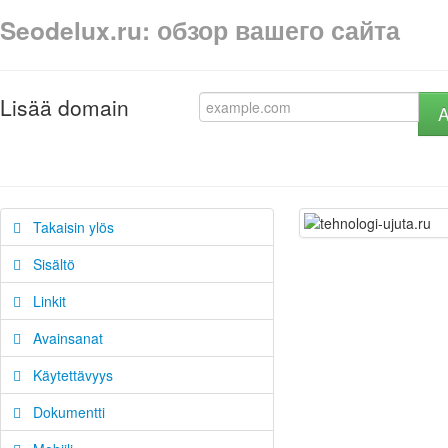
Seodelux.ru: обзор вашего сайта
Lisää domain
A
Takaisin ylös
Sisältö
Linkit
Avainsanat
Käytettävyys
Dokumentti