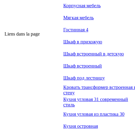
Корпусная мебель
Мягкая мебель
Гостинная 4
Liens dans la page
Шкаф в прихожую
Шкаф встроенный в детскую
Шкаф встроенный
Шкаф под лестницу
Кровать трансформер встроенная 
стену
Кухня угловая 31 современный
стиль
Кухня угловая из пластика 30
Кухня островная