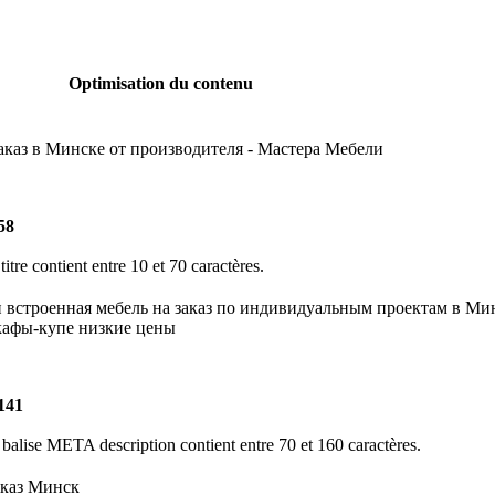
Optimisation du contenu
аказ в Минске от производителя - Мастера Мебели
58
 titre contient entre 10 et 70 caractères.
 встроенная мебель на заказ по индивидуальным проектам в Минс
кафы-купе низкие цены
141
 balise META description contient entre 70 et 160 caractères.
аказ Минск