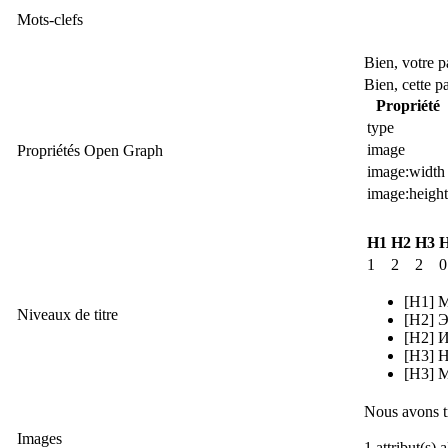
Mots-clefs
Bien, votre 
Bien, cette 
Propriété
type
image
Propriétés Open Graph
image:width
image:height
H1
H2
H3
1
2
2
0
[H1] М
Niveaux de titre
[H2] 
[H2] 
[H3] 
[H3] М
Nous avons t
Images
1 attribut(s)