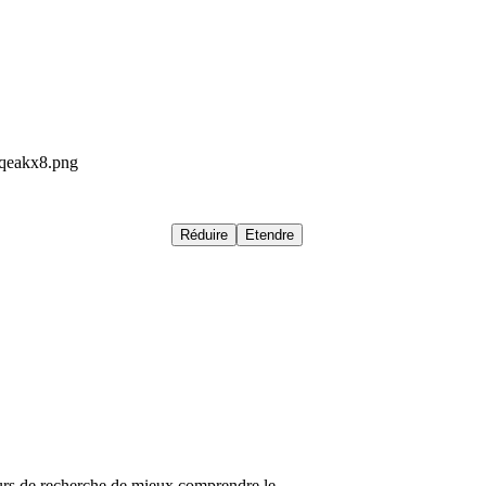
nqeakx8.png
Réduire
Etendre
teurs de recherche de mieux comprendre le