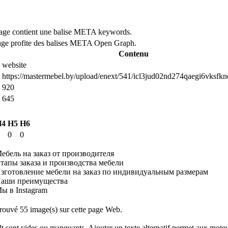
page contient une balise META keywords.
page profite des balises META Open Graph.
Contenu
website
https://mastermebel.by/upload/enext/541/icl3jud02nd274qaegi6vksfk
920
645
H4
H5
H6
0
0
ебель на заказ от производителя
Этапы заказа и производства мебели
Изготовление мебели на заказ по индивидуальным размерам
Наши преимущества
ы в Instagram
rouvé 55 image(s) sur cette page Web.
 alt sont vides ou manquants. Ajouter un texte alternatif permet aux mo