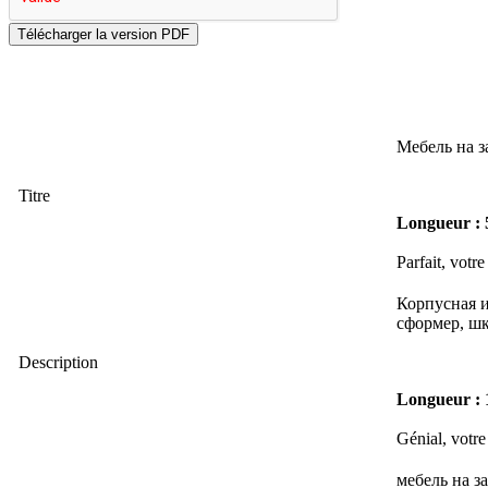
Мебель на з
Titre
Longueur : 
Parfait, votre
Корпусная и
сформер, ш
Description
Longueur : 
Génial, votre
мебель на з