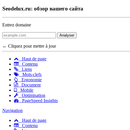
Seodelux.ru: обзор вашего сайта
Entrez domaine
Analyser
← Cliquez pour mettre à jour
Haut de page
Contenu
Liens
Mots-clefs
Ergonomie
Document
Mobile
Optimisation
PageSpeed Insights
Navigation
Haut de page
Contenu